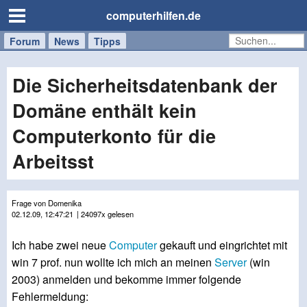
computerhilfen.de
Forum
Handy
Windows
Mac
News
Tipps
/
Tablet
Die Sicherheitsdatenbank der
Domäne enthält kein
Computerkonto für die
Arbeitsst
Frage von Domenika
02.12.09, 12:47:21
| 24097x gelesen
Ich habe zwei neue
Computer
gekauft und eingrichtet mit
win 7 prof. nun wollte ich mich an meinen
Server
(win
2003) anmelden und bekomme immer folgende
Fehlermeldung: