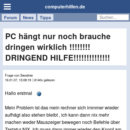
computerhilfen.de
Forum
Handy
Windows
Mac
News
Tipps
/
Tablet
PC hängt nur noch brauche
dringen wirklich !!!!!!!!
DRINGEND HILFE!!!!!!!!!!!!!!
Frage von Swodniw
16.01.07, 15:08:19
| 6140x gelesen
Hallo erstmal
Mein Problem ist das mein rechner sich immmer wieder
aufhägt also stehen bleibt , ich kann dann nix mehr
machen weder Mauszeiger bewegen noch Befehle über
Tastatur NIX. Ich muss dann immer wieder den Knopf am