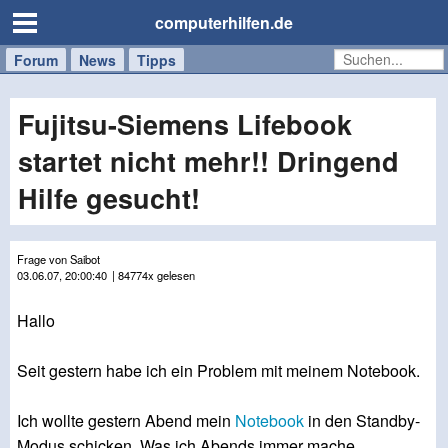
computerhilfen.de
Forum
Handy
Windows
Mac
News
Tipps
/
Tablet
Fujitsu-Siemens Lifebook
startet nicht mehr!! Dringend
Hilfe gesucht!
Frage von Saibot
03.06.07, 20:00:40
| 84774x gelesen
Hallo
Seit gestern habe ich ein Problem mit meinem Notebook.
Ich wollte gestern Abend mein
Notebook
in den Standby-
Modus schicken. Was ich Abends immer mache.