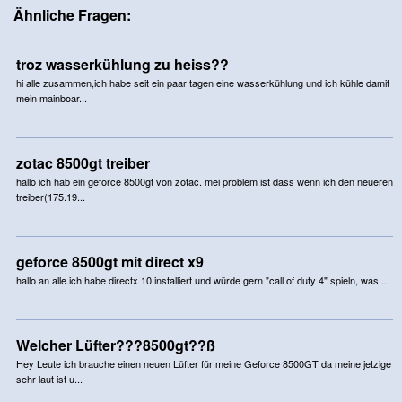
Ähnliche Fragen:
troz wasserkühlung zu heiss??
hi alle zusammen,ich habe seit ein paar tagen eine wasserkühlung und ich kühle damit
mein mainboar...
zotac 8500gt treiber
hallo ich hab ein geforce 8500gt von zotac. mei problem ist dass wenn ich den neueren
treiber(175.19...
geforce 8500gt mit direct x9
hallo an alle.ich habe directx 10 installiert und würde gern "call of duty 4" spieln, was...
Welcher Lüfter???8500gt??ß
Hey Leute ich brauche einen neuen Lüfter für meine Geforce 8500GT da meine jetzige
sehr laut ist u...