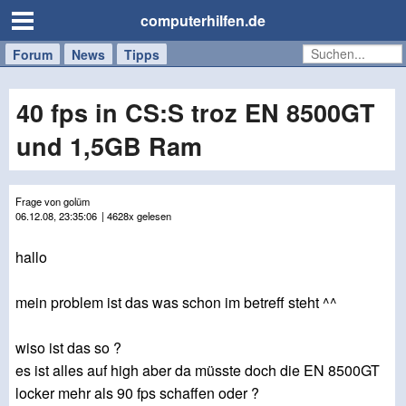
computerhilfen.de
Forum
Handy
Windows
Mac
News
Tipps
/
Tablet
40 fps in CS:S troz EN 8500GT
und 1,5GB Ram
Frage von golüm
06.12.08, 23:35:06
| 4628x gelesen
hallo
mein problem ist das was schon im betreff steht ^^
wiso ist das so ?
es ist alles auf high aber da müsste doch die EN 8500GT
locker mehr als 90 fps schaffen oder ?