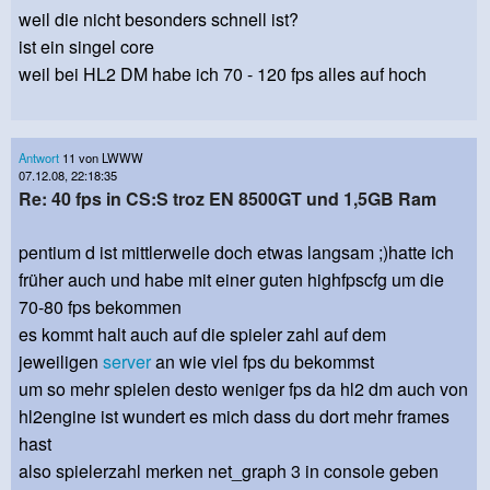
weil die nicht besonders schnell ist?
ist ein singel core
weil bei HL2 DM habe ich 70 - 120 fps alles auf hoch
Antwort
11 von LWWW
07.12.08, 22:18:35
Re: 40 fps in CS:S troz EN 8500GT und 1,5GB Ram
pentium d ist mittlerweile doch etwas langsam ;)hatte ich
früher auch und habe mit einer guten highfpscfg um die
70-80 fps bekommen
es kommt halt auch auf die spieler zahl auf dem
jeweiligen
server
an wie viel fps du bekommst
um so mehr spielen desto weniger fps da hl2 dm auch von
hl2engine ist wundert es mich dass du dort mehr frames
hast
also spielerzahl merken net_graph 3 in console geben