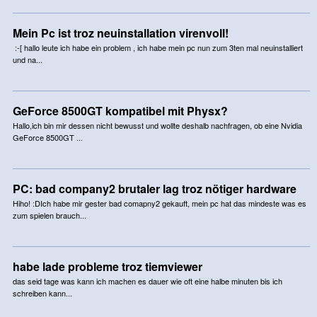
Mein Pc ist troz neuinstallation virenvoll!
:-[ hallo leute ich habe ein problem , ich habe mein pc nun zum 3ten mal neuinstalliert
und na...
GeForce 8500GT kompatibel mit Physx?
Hallo,ich bin mir dessen nicht bewusst und wollte deshalb nachfragen, ob eine Nvidia
GeForce 8500GT ...
PC: bad company2 brutaler lag troz nötiger hardware
Hiho! :DIch habe mir gester bad comapny2 gekauft, mein pc hat das mindeste was es
zum spielen brauch...
habe lade probleme troz tiemviewer
das seid tage was kann ich machen es dauer wie oft eine halbe minuten bis ich
schreiben kann...