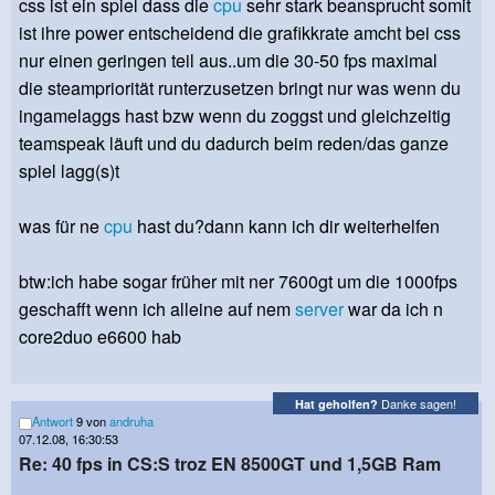
css ist ein spiel dass die
cpu
sehr stark beansprucht somit
ist ihre power entscheidend die grafikkrate amcht bei css
nur einen geringen teil aus..um die 30-50 fps maximal
die steampriorität runterzusetzen bringt nur was wenn du
ingamelaggs hast bzw wenn du zoggst und gleichzeitig
teamspeak läuft und du dadurch beim reden/das ganze
spiel lagg(s)t
was für ne
cpu
hast du?dann kann ich dir weiterhelfen
btw:ich habe sogar früher mit ner 7600gt um die 1000fps
geschafft wenn ich alleine auf nem
server
war da ich n
core2duo e6600 hab
Danke sagen!
Hat geholfen?
Antwort
9 von
andruha
07.12.08, 16:30:53
Re: 40 fps in CS:S troz EN 8500GT und 1,5GB Ram