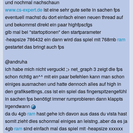
und nochmal nachschaun
www.cs-expert.de
ist eine sehr gute seite in sachen fps
eventuell machst du dort einfach einen neuen thread auf
und bekommst direkt ein paar highfpscfgs
gib mal bei "startoptionen" den startparameter
-heapsize 786432 ein dann wird das spiel mit 768mb
ram
gestartet das bringt auch fps
@andruha
ich habe mich nicht verguckt ;> net_graph 3 zeigt die fps
schon richtig an^^ mit ein paar befehlen kann man schon
einiges ausmachen und hatte dennoch alles auf high in
den grafiksettings..css ist ein spiel das fingerspitzengefühl
in sachen fps benötigt immer rumprobieren dann klappts
irgendwann
da du 4gb
ram
hast gehe ich davon aus dass du vista hast
somit zieht dies schonmal einiges an leistng..aber da es ja
4gb
ram
sind einfach mal das spiel mit -heapsize xxxxxx