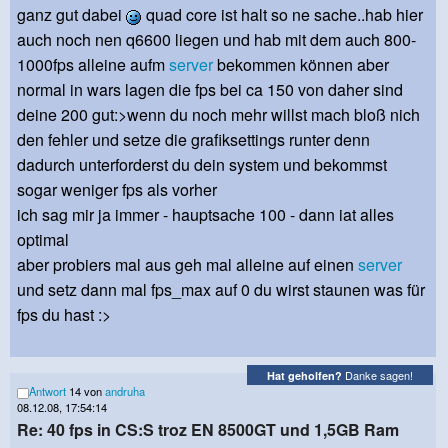
ganz gut dabei
quad core ist halt so ne sache..hab hier
auch noch nen q6600 liegen und hab mit dem auch 800-
1000fps alleine aufm
server
bekommen können aber
normal in wars lagen die fps bei ca 150 von daher sind
deine 200 gut:>wenn du noch mehr willst mach bloß nich
den fehler und setze die grafiksettings runter denn
dadurch unterforderst du dein system und bekommst
sogar weniger fps als vorher
ich sag mir ja immer - hauptsache 100 - dann iat alles
optimal
aber probiers mal aus geh mal alleine auf einen
server
und setz dann mal fps_max auf 0 du wirst staunen was für
fps du hast :>
Danke sagen!
Hat geholfen?
Antwort
14 von
andruha
08.12.08, 17:54:14
Re: 40 fps in CS:S troz EN 8500GT und 1,5GB Ram