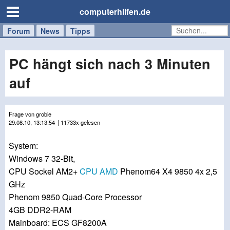
computerhilfen.de
Forum
Handy
Windows
Mac
News
Tipps
/
Tablet
PC hängt sich nach 3 Minuten
auf
Frage von grobie
29.08.10, 13:13:54
| 11733x gelesen
System:
Windows 7 32-Bit,
CPU Sockel AM2+
CPU
AMD
Phenom64 X4 9850 4x 2,5
GHz
Phenom 9850 Quad-Core Processor
4GB DDR2-RAM
Mainboard: ECS GF8200A