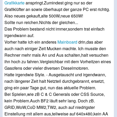
Grafikkarte
anspringt.Zumindest ging nur so der
Grafiklüfter an sowie überhaupt der ganze PC erst richtig.
Also neues gekauft,alte 500W,neue 650W!
Sollte nun reichen.Nichts der gleichen...
Das Problem bestand nicht immer,sondern trat einfach
irgendwann auf.
Vorher hatte ich ein anderes
Mainboard
drin,das aber
auch nach einiger Zeit Mucken machte. Ich musste den
Rechner mehr mals An und Aus schalten,halt versuchen
ihn hoch zu fahren.Vergleichbar mit dem Vorheitzen eines
Gasofens oder vieler diversen Dieselmotoren.
Hatte irgendwie Style. - Ausgetauscht und irgendwann,
nach längerer Zeit halt Netzteil durchgebrannt, ersetzt,
ging ein paar Tage gut, nun das aktuelle Problem.
Bei Spielen,wie zB C & C Generals oder CSS Source,
kein Problem.Auch BF2 läuft sehr lang. Doch zB.
GRID,WoW,CoD MW2,TW2, auch auf niedrigster
Einstellung mit allem aus,teilweise auf 640x480,kein AA