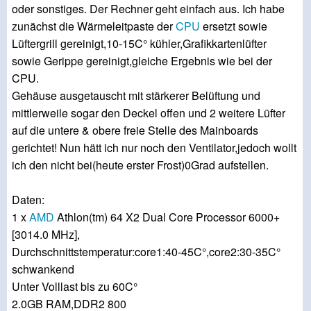
oder sonstiges. Der Rechner geht einfach aus. Ich habe
zunächst die Wärmeleitpaste der
CPU
ersetzt sowie
Lüftergrill gereinigt,10-15C° kühler,Grafikkartenlüfter
sowie Gerippe gereinigt,gleiche Ergebnis wie bei der
CPU.
Gehäuse ausgetauscht mit stärkerer Belüftung und
mittlerweile sogar den Deckel offen und 2 weitere Lüfter
auf die untere & obere freie Stelle des Mainboards
gerichtet! Nun hätt ich nur noch den Ventilator,jedoch wollt
ich den nicht bei(heute erster Frost)0Grad aufstellen.
Daten:
1 x
AMD
Athlon(tm) 64 X2 Dual Core Processor 6000+
[3014.0 MHz],
Durchschnittstemperatur:core1:40-45C°,core2:30-35C°
schwankend
Unter Volllast bis zu 60C°
2.0GB RAM,DDR2 800