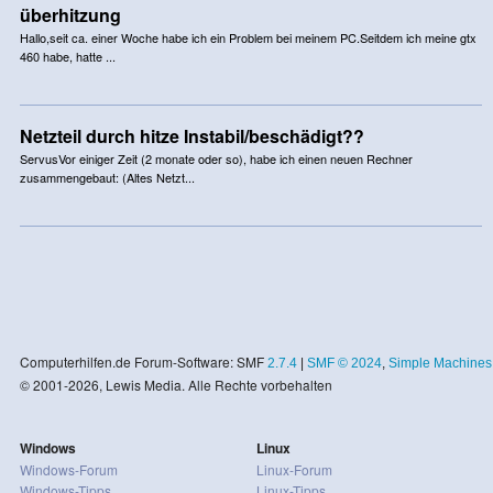
überhitzung
Hallo,seit ca. einer Woche habe ich ein Problem bei meinem PC.Seitdem ich meine gtx
460 habe, hatte ...
Netzteil durch hitze Instabil/beschädigt??
ServusVor einiger Zeit (2 monate oder so), habe ich einen neuen Rechner
zusammengebaut: (Altes Netzt...
Computerhilfen.de Forum-Software: SMF
2.7.4
|
SMF © 2024
,
Simple Machines
© 2001-2026, Lewis Media. Alle Rechte vorbehalten
Windows
Linux
Windows-Forum
Linux-Forum
Windows-Tipps
Linux-Tipps