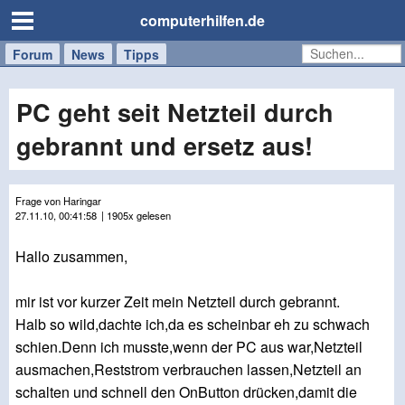
computerhilfen.de
Forum
Handy
Windows
Mac
News
Tipps
/
Tablet
PC geht seit Netzteil durch
gebrannt und ersetz aus!
Frage von Haringar
27.11.10, 00:41:58
| 1905x gelesen
Hallo zusammen,
mir ist vor kurzer Zeit mein Netzteil durch gebrannt.
Halb so wild,dachte ich,da es scheinbar eh zu schwach
schien.Denn ich musste,wenn der PC aus war,Netzteil
ausmachen,Reststrom verbrauchen lassen,Netzteil an
schalten und schnell den OnButton drücken,damit die