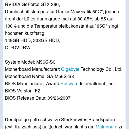
NVIDIA GeForce GTX 260,
Durchschnittstemperatur:GamesMaxGrafik:80C°, jedoch
dreht der Lüfter dann grade mal auf 80-85% ab 85 auf
100% und die Temperatur bleibt konstant auf 85C° singt
höchsten kurzfristig!
149GB HDD, 233GB HDD,
CD/DVDRW
System Model: M56S-S3
Motherboard Manufacturer:
Gigabyte
Technology Co., Ltd.
Motherboard Name: GA-M56S-S3
BIOS Manufacturer: Award
Software
International, Inc.
BIOS Version: F2
BIOS Release Date: 09/26/2007
Der 4polige gelb-schwarze Stecker wies Brandspuren
(evtl Kurzschluss) auf,jedoch war nicht´s am
Mainboard
zu