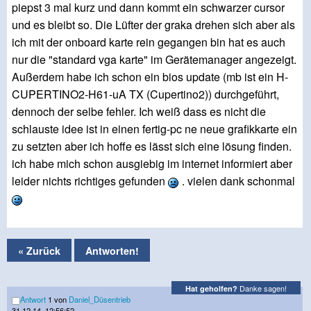
piepst 3 mal kurz und dann kommt ein schwarzer cursor
und es bleibt so. Die Lüfter der graka drehen sich aber als
ich mit der onboard karte rein gegangen bin hat es auch
nur die "standard vga karte" im Gerätemanager angezeigt.
Außerdem habe ich schon ein bios update (mb ist ein H-
CUPERTINO2-H61-uA TX (Cupertino2)) durchgeführt,
dennoch der selbe fehler. Ich weiß dass es nicht die
schlauste idee ist in einen fertig-pc ne neue grafikkarte ein
zu setzten aber ich hoffe es lässt sich eine lösung finden.
ich habe mich schon ausgiebig im internet informiert aber
leider nichts richtiges gefunden
. vielen dank schonmal
« Zurück
Antworten!
Danke sagen!
Hat geholfen?
Antwort
1 von
Daniel_Düsentrieb
31.12.14, 12:56:52