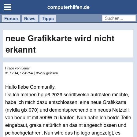
computerhilfen.de
Forum
Handy
Windows
Mac
News
Tipps
/
Tablet
neue Grafikkarte wird nicht
erkannt
Frage von LenaF
31.12.14, 12:45:54
| 3529x gelesen
Hallo liebe Community.
Da ich meinen hp p6 2039 schrittweise aufrüsten möchte,
habe ich mich dazu entschlossen, eine neue Grafikkarte
(nvidia gtx 970) und dementsprechend ein neues Netzteil
von bequiet mit 500W zu kaufen. Nun habe ich beide Teile
eingebaut, graka natürlich an das nt angeschlossen und
pc hochgefahren. Nun wird das hp logo angezeigt, es