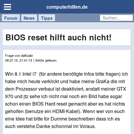
computerhilfen.de
Forum
Handy
Windows
Mac
News
Tipps
/
Tablet
BIOS reset hilft auch nicht!
Frage von daKoabi
08.07.15, 21:41:13
| 3443x gelesen
Win 8.1 Intel i7 (für andere benötigte Infos bitte fragen) ich
habe mich heute verklickt und habe meine GraKa die mit
dem Prozessor verbaut ist deaktiviert, anstatt meiner GTX
970 und jtz sehe ich nicht mal noch ein Bild habe sogar
schon einen BIOS Hard reset gemacht aber es hat nichts
geholfen (benutze ein HDMI-Kabel). Wenn wer von euch
eine Idee hat bitte für Dumme beschreiben dass ich es
auch verstehe.Danke schonmal im Voraus.