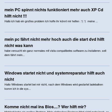
mein PC spinnt nichts funktioniert mehr auch XP Cd
hilft nicht !!!
Hallo ich hab ein großes problem Ich hoffe ihr könnt mir helfen :'( :'( meine ...
mein pc fährt nicht mehr hoch auch die start dvd hilft
nicht was kann
habe versucht ein ganz normales mit vista compatibeles software zu instalieren. seit
dem fährt mein...
Windows startet nicht und systemreparatur hilft auch
nicht
Hallo !Windows startet bei mir nicht, nach dem Windows wird gestartet ladebalken
komm ich in die sys...
Komme nicht mal ins Bios....? Wer hilft mir?
Mahlzeit,habe ein großes Problem. Mein stationärer Rechner fährt nicht mehr hoch, es