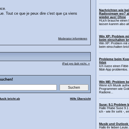
nce.
Nachrichten wie be
ue. Tout ce que je peux dire c'est que ça viens
Radiostream wo? al
wieder aus! Ohne
Hi,ich brauche einen 
lassen kannm also als
Win XP: Problem mi
Moderator informieren
beim einschalten br
Win XP: Problem mit d
beim einschalten brich
Probleme beim Kop
fitbit
iPad pro lädt nicht. »
Ich nutze einen Fitbit
fitbit-App problemlos. 
suchen!
Win ME: Problem b
Wenn ich Musik aufn
Programmen wie Gol
Radione...
usik bricht ab
Hilfe Übersicht
Suse: 9.1 Problem 
Hallo !Habe Suse 9.1 i
ich - wie Ihr seht -, e
Musik und Outlook 
Hallo ihr lieben Leut