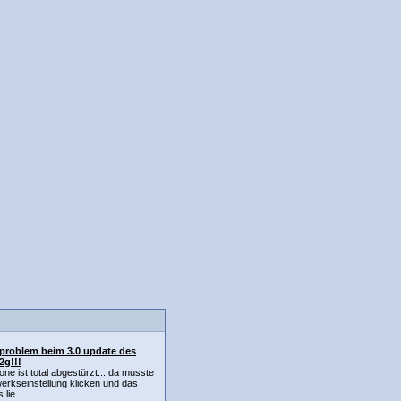
problem beim 3.0 update des
2g!!!
one ist total abgestürzt... da musste
werkseinstellung klicken und das
lie...