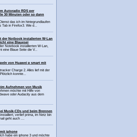
im Autoradio RDS per
le 30 Minuten oder so dann
Dienst das ich im hintegrundlaufen
 Tab in Firefox3. Wie d...
t der Notbook instalierten W-Lan
icht eine Blauesei
er Notebook installierten W-Lan,
t eine Blaue Seite die V...
peln von Huawei p smart mit
-tracker Charge 2. Alles lief mit der
Plötzlich konnte...
eim Aufnehmen von Musik
ehmen möchte mit Hilfe von
dwave oder Audacity aus dem
bei Musik-CDs und beim Brennen
nstalliert, verlief prima, im Netz bin
mail geht auch ....
mit iphone
e.Ich habe ein iphone 3 und möchte