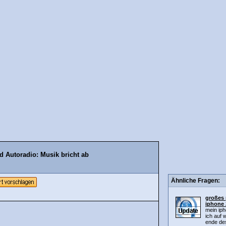
 Autoradio: Musik bricht ab
Ähnliche Fragen:
großes 
iphone 
mein iph
ich auf 
ende des 