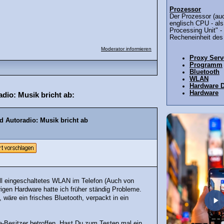
Prozessor
Der Prozessor (au
englisch CPU - als
Processing Unit" - 
Recheneinheit des 
Moderator informieren
Proxy Serv
Programm
Bluetooth
WLAN
Hardware 
Hardware
io: Musik bricht ab:
 Autoradio: Musik bricht ab
ell eingeschaltetes WLAN im Telefon (Auch von
rigen Hardware hatte ich früher ständig Probleme.
wäre ein frisches Bluetooth, verpackt in ein
e-Besitzer betroffen. Hast Du zum Testen mal ein