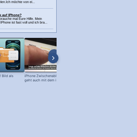
len.Ich möchte von ei...
k auf IPhone?
rauche mal Eure Hilfe. Mein
hone ist fast voll und ich bra...
 Bild als
iPhone Zwischenablage zeigen -
iOS 7 Suche: So startet man die
geht auch mit dem iPad!
Suche auf iPhone und iPad!