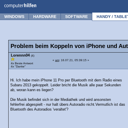
Forum
Tipps
News
Frage stellen
WINDOWS
HARDWARE
SOFTWARE
HANDY / TABLE
Problem beim Koppeln von iPhone und Auto
Lorennn04
(4)
«
am
: 16.07.21, 05:39:15 »
4x Beste Antwort
4x "Danke"
Hi. Ich habe mein iPhone 11 Pro per Bluetooth mit dem Radio eines
Subaru 2013 gekoppelt. Leider bricht die Musik alle paar Sekunden
ab, woran kann es liegen?
Die Musik befindet sich in der Mediathek und wird ansonsten
fehlerfrei abgespielt - nur halt übers Autoradio nicht.Vermutlich ist das
Bluetooth des Autoradios 'veraltet'?