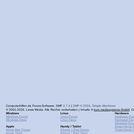
Computerhilfen.de Forum-Software: SMF
2.7.4
|
SMF © 2024
,
Simple Machines
© 2001-2026, Lewis Media. Alle Rechte vorbehalten | Inhalte ©
kurs mediasystems GmbH
. O
Windows
Linux
Hardware
Windows-Forum
Linux-Forum
Hardware-Fo
Windows-Tipps
Linux-Tipps
Hardware-Tip
Netzwerk-For
Apple
Handy / Tablet
Smart-Home 
Apple Mac Forum
iPhone / iPad Forum
Smart-Home T
Apple Tipps
iPhone / iPad Tipps