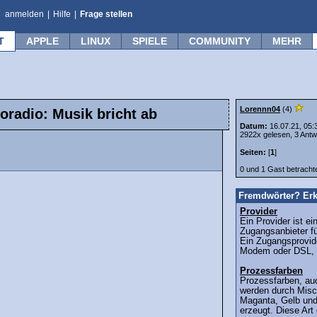
anmelden
|
Hilfe
|
Frage stellen
T
APPLE
LINUX
SPIELE
COMMUNITY
MEHR
Lorennn04
(4)
radio: Musik bricht ab
Datum:
16.07.21, 05:
2922x gelesen, 3 Antw
Seiten:
[
1
]
0 und 1 Gast betrach
Fremdwörter? Erk
Provider
Ein Provider ist ei
Zugangsanbieter fü
Ein Zugangsprovide
Modem oder DSL, 
Prozessfarben
Prozessfarben, au
werden durch Misc
Maganta, Gelb un
erzeugt. Diese Art