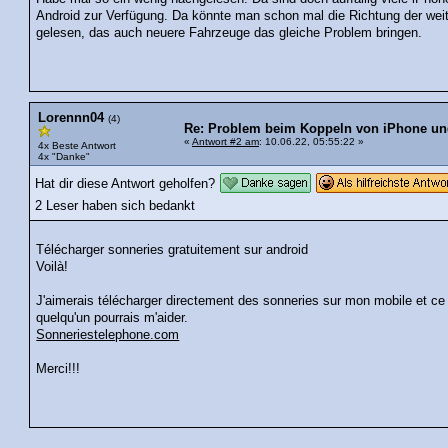
Android zur Verfügung. Da könnte man schon mal die Richtung der wei
gelesen, das auch neuere Fahrzeuge das gleiche Problem bringen.
Lorennn04
(4)
Re: Problem beim Koppeln von iPhone und
«
Antwort #2 am
: 10.06.22, 05:55:22 »
4x Beste Antwort
4x "Danke"
Hat dir diese Antwort geholfen?
2 Leser haben sich bedankt
Télécharger sonneries gratuitement sur android
Voilà!
J'aimerais télécharger directement des sonneries sur mon mobile et ce g
quelqu'un pourrais m'aider.
Sonneriestelephone.com
Merci!!!