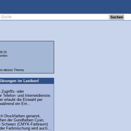
39:15
orten.
ten dieses Thema.
lärungen im Lexikon!
n Zugriffs- oder
r Telefon- und Internetdienste.
r erlaubt die Einwahl per
während ein Em...
ch Druckfarben genannt,
hen der Gundfarben Cyan,
d Schwarz (CMYK-Farbraum)
 der Farbmischung wird auch...