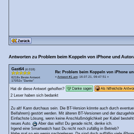
Antworten zu Problem beim Koppeln von iPhone und Autorad
Gast64
(4.018)
Re: Problem beim Koppeln von iPhone und
«
Antwort #1 am
: 16.07.21, 09:47:51 »
6218x Beste Antwort
17052x "Danke"
Hat dir diese Antwort geholfen?
2 Leser haben sich bedankt
Zu alt! Kann durchaus sein. Die BT-Version könnte auch durch eventu
Beifahrern) gestört werden. Mit älteren BT-Versionen und der dazugehö
Einfachste Lösung, wenn keine Anschlußmöglichkeit per Kabel besteht, 
neues Auto.
Aber das willst Du gerade nicht, denke ich.
Irgend eine Smartwatch hast Du nicht noch zufällig in Betrieb?
Habe mal so ein wenig nachgelesen. Da sind doch auffällig viele iPhon