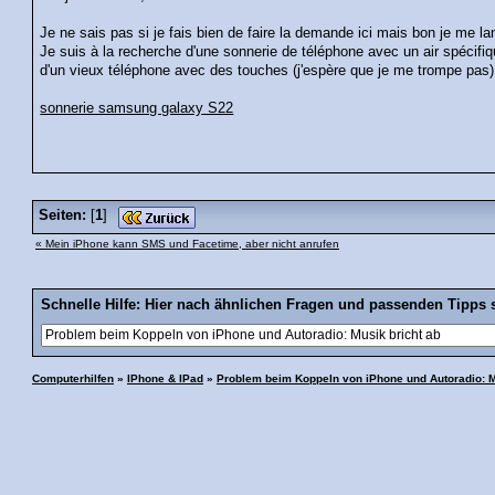
Je ne sais pas si je fais bien de faire la demande ici mais bon je me la
Je suis à la recherche d'une sonnerie de téléphone avec un air spécifiq
d'un vieux téléphone avec des touches (j'espère que je me trompe pas)
sonnerie samsung galaxy S22
Seiten:
[
1
]
« Mein iPhone kann SMS und Facetime, aber nicht anrufen
Schnelle Hilfe: Hier nach ähnlichen Fragen und passenden Tipps 
Computerhilfen
»
IPhone & IPad
»
Problem beim Koppeln von iPhone und Autoradio: M