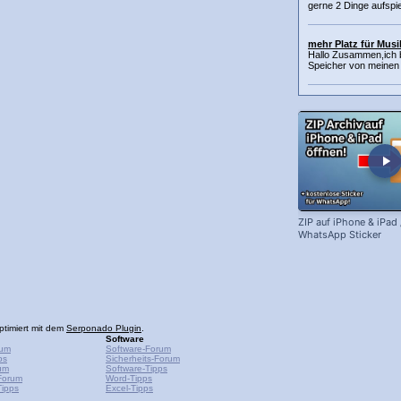
gerne 2 Dinge aufspie
mehr Platz für Musi
Hallo Zusammen,ich b
Speicher von meinen IP
ZIP auf iPhone & iPad /
WhatsApp Sticker
ptimiert mit dem
Serponado Plugin
.
Software
rum
Software-Forum
ps
Sicherheits-Forum
um
Software-Tipps
Forum
Word-Tipps
ipps
Excel-Tipps