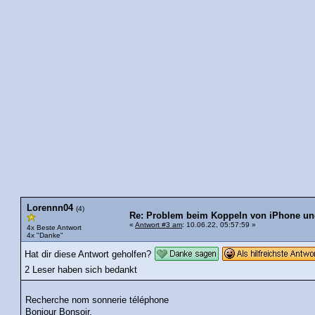
Lorennn04
(4)
Re: Problem beim Koppeln von iPhone und
«
Antwort #3 am
: 10.06.22, 05:57:59 »
4x Beste Antwort
4x "Danke"
Hat dir diese Antwort geholfen?
2 Leser haben sich bedankt
Recherche nom sonnerie téléphone
Bonjour Bonsoir,