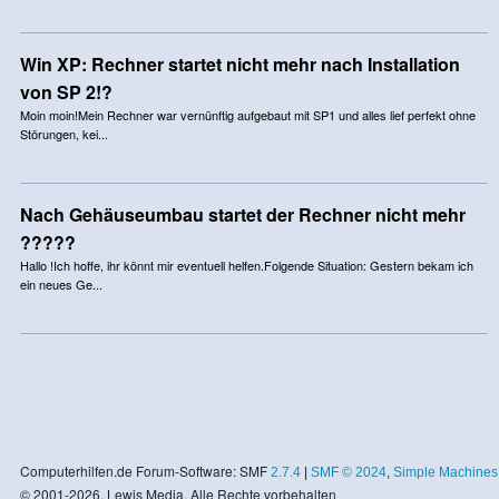
Win XP: Rechner startet nicht mehr nach Installation
von SP 2!?
Moin moin!Mein Rechner war vernünftig aufgebaut mit SP1 und alles lief perfekt ohne
Störungen, kei...
Nach Gehäuseumbau startet der Rechner nicht mehr
?????
Hallo !Ich hoffe, ihr könnt mir eventuell helfen.Folgende Situation: Gestern bekam ich
ein neues Ge...
Computerhilfen.de Forum-Software: SMF
2.7.4
|
SMF © 2024
,
Simple Machines
© 2001-2026, Lewis Media. Alle Rechte vorbehalten