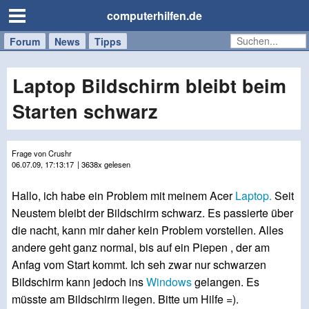
computerhilfen.de
Forum
Handy
Windows
Mac
News
Tipps
/
Tablet
Laptop Bildschirm bleibt beim
Starten schwarz
Frage von Crushr
06.07.09, 17:13:17
| 3638x gelesen
Hallo, ich habe ein Problem mit meinem Acer
Laptop.
Seit
Neustem bleibt der Bildschirm schwarz. Es passierte über
die nacht, kann mir daher kein Problem vorstellen. Alles
andere geht ganz normal, bis auf ein Piepen , der am
Anfag vom Start kommt. Ich seh zwar nur schwarzen
Bildschirm kann jedoch ins
Windows
gelangen. Es
müsste am Bildschirm liegen. Bitte um Hilfe =).