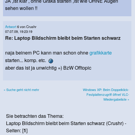
JA ,ist klar , ohne Graka starten ,ist wie OHNE Augen
sehen wollen !!
Antwort
6 von Crushr
07.07.09, 19:23:19
Re: Laptop Bildschirm bleibt beim Starten schwarz
naja beinem PC kann man schon ohne
grafikkarte
starten... komp. etc.
aber das ist ja unwichtig =) BzW Offtopic
« Suche geht nicht mehr
Windows XP: Beim Doppelklick-
Festplattenzugriff öffnet VLC-
Wiedergabeliste »
Sie betrachten das Thema:
Laptop Bildschirm bleibt beim Starten schwarz (Crushr) -
Seiten: [
1
]