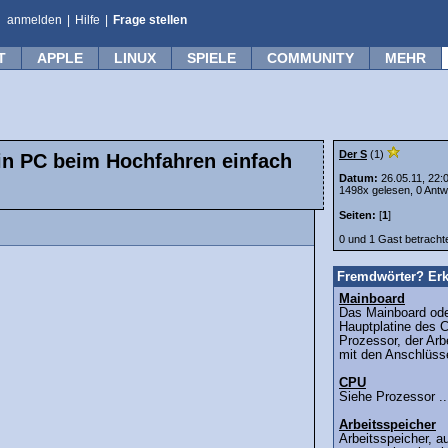
anmelden
|
Hilfe
|
Frage stellen
T
APPLE
LINUX
SPIELE
COMMUNITY
MEHR
Der S
(1)
in PC beim Hochfahren einfach
Datum:
26.05.11, 22:
1498x gelesen, 0 Antw
Seiten:
[
1
]
0 und 1 Gast betrach
Fremdwörter? Erk
Mainboard
Das Mainboard ode
Hauptplatine des C
Prozessor, der Arb
mit den Anschlüsse
CPU
Siehe Prozessor ..
Arbeitsspeicher
Arbeitsspeicher, 