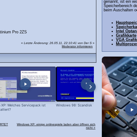
genannt, ist ein wi
Speicherbereich d
beim Auschalten od
Hauptspeic
Speicherka
Intel Opta
atinium Pro 2ZS
Grafikkarte
VGA Grafik
«
Letzte Änderung: 26.05.11, 22:10:41 von Der S
»
Multiproze
Moderator informieren
 XP: Welches Servicepack ist
Windows 98: Scandisk
Windows 98
talliert?
ARTET
Windows XP: einige onlinespiele laden aber öffnen sich
nicht »