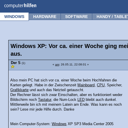
Forum
Tipps
News
Frage stellen
WINDOWS
HARDWARE
SOFTWARE
HANDY / TABLE
Windows XP: Vor ca. einer Woche ging me
aus.
Der S
(1)
«
am
: 26.05.11, 22:08:01 »
Also mein PC hat sich vor ca. einer Woche beim Hochfahren die
Karten gelegt. Habe in der Zwischenzeit
Mainboard,
CPU,
Speicher,
Grafikkarte
und auch das Netzteil getauscht.
Der Rechner lässt sich zwar Einschalten, aber es funktioniert weder
Bildschirm noch
Tastatur,
die Num-Lock
LED
bleibt auch dunkel.
Mittlerweile bin ich mit meinem Latein am Ende. Was kann es noch
sein? Lese mir jede Hilfe durch. Danke
Mein Computer-System:
Windows
XP SP3 Media Center 2005