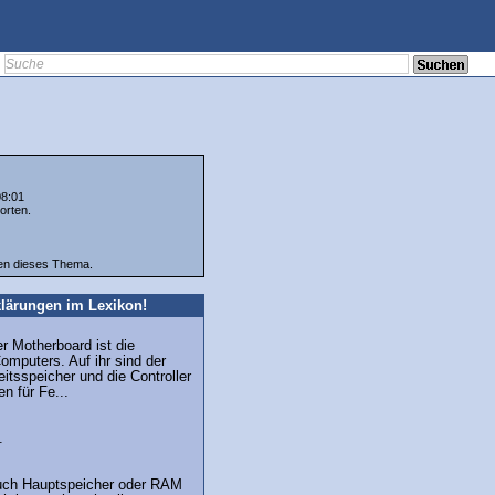
08:01
orten.
ten dieses Thema.
lärungen im Lexikon!
r Motherboard ist die
omputers. Auf ihr sind der
eitsspeicher und die Controller
n für Fe...
.
auch Hauptspeicher oder RAM