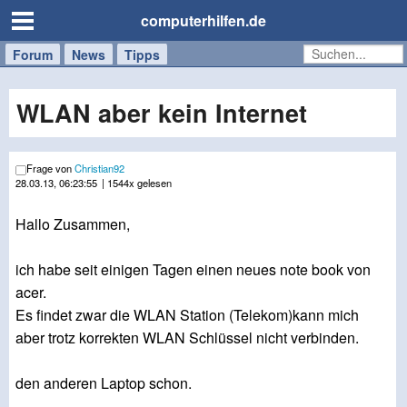
computerhilfen.de
Forum
Handy
Windows
Mac
News
Tipps
/
Tablet
WLAN aber kein Internet
Frage von
Christian92
28.03.13, 06:23:55
| 1544x gelesen
Hallo Zusammen,
ich habe seit einigen Tagen einen neues note book von
acer.
Es findet zwar die WLAN Station (Telekom)kann mich
aber trotz korrekten WLAN Schlüssel nicht verbinden.
den anderen Laptop schon.