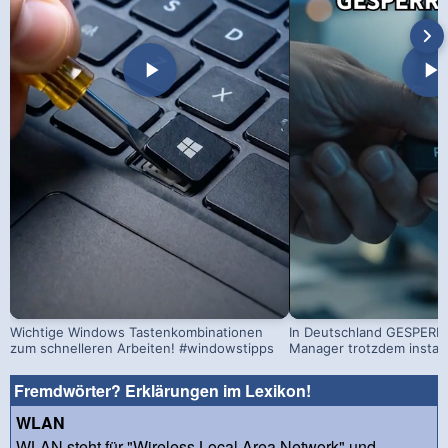
Wichtige Windows Tastenkombinationen
In Deutschland GESPERRT
zum schnelleren Arbeiten! #windowstipps
Manager trotzdem install
Fremdwörter? Erklärungen im Lexikon!
WLAN
WLAN steht für "Wireless Local Area Network" und