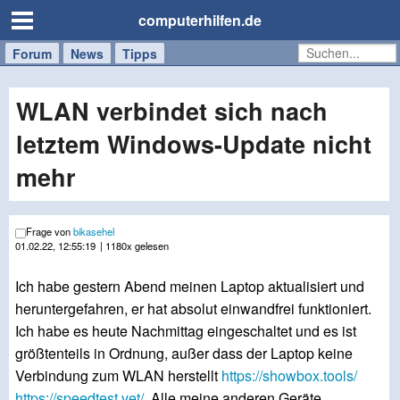
computerhilfen.de
Forum
Handy
Windows
Mac
News
Tipps
/
Tablet
WLAN verbindet sich nach
letztem Windows-Update nicht
mehr
Frage von
bikasehel
01.02.22, 12:55:19
| 1180x gelesen
Ich habe gestern Abend meinen Laptop aktualisiert und
heruntergefahren, er hat absolut einwandfrei funktioniert.
Ich habe es heute Nachmittag eingeschaltet und es ist
größtenteils in Ordnung, außer dass der Laptop keine
Verbindung zum WLAN herstellt
https://showbox.tools/
https://speedtest.vet/
. Alle meine anderen Geräte