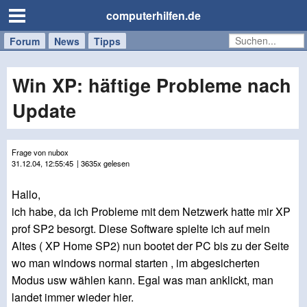
computerhilfen.de
Forum
Handy
Windows
Mac
News
Tipps
/
Tablet
Win XP: häftige Probleme nach
Update
Frage von nubox
31.12.04, 12:55:45
| 3635x gelesen
Hallo,
ich habe, da ich Probleme mit dem Netzwerk hatte mir XP
prof SP2 besorgt. Diese Software spielte ich auf mein
Altes ( XP Home SP2) nun bootet der PC bis zu der Seite
wo man windows normal starten , im abgesicherten
Modus usw wählen kann. Egal was man anklickt, man
landet immer wieder hier.