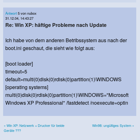
Antwort
5 von nubox
31.12.04, 14:43:27
Re: Win XP: häftige Probleme nach Update
Ich habe von dem anderen Betribssystem aus nach der
boot.ini geschaut, die sieht wie folgt aus:
[boot loader]
timeout=5
default=multi(0)disk(0)rdisk(0)partition(1)\WINDOWS
[operating systems]
multi(0)disk(0)rdisk(0)partition(1)\WINDOWS="Microsoft
Windows XP Professional" /fastdetect /noexecute=optin
« Win XP: Netzwerk = Drucker für beide
Win98: ungültiges System »
Geräte ???