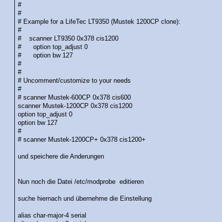
#
#
# Example for a LifeTec LT9350 (Mustek 1200CP clone):
#
# scanner LT9350 0x378 cis1200
# option top_adjust 0
# option bw 127
#
#
# Uncomment/customize to your needs
#
# scanner Mustek-600CP 0x378 cis600
scanner Mustek-1200CP 0x378 cis1200
option top_adjust 0
option bw 127
#
# scanner Mustek-1200CP+ 0x378 cis1200+
und speichere die Anderungen
Nun noch die Datei /etc/modprobe editieren
suche hiernach und übernehme die Einstellung
alias char-major-4 serial