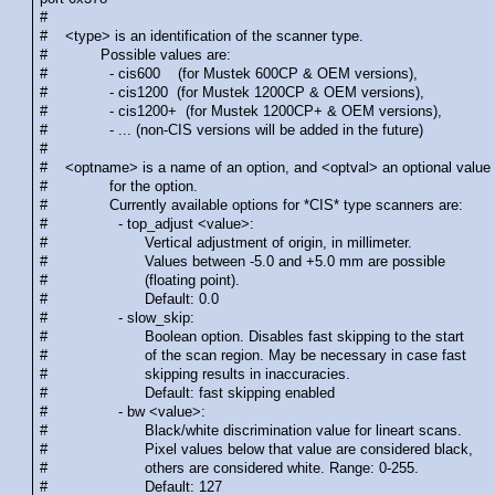
#
# <type> is an identification of the scanner type.
# Possible values are:
# - cis600 (for Mustek 600CP & OEM versions),
# - cis1200 (for Mustek 1200CP & OEM versions),
# - cis1200+ (for Mustek 1200CP+ & OEM versions),
# - ... (non-CIS versions will be added in the future)
#
# <optname> is a name of an option, and <optval> an optional value
# for the option.
# Currently available options for *CIS* type scanners are:
# - top_adjust <value>:
# Vertical adjustment of origin, in millimeter.
# Values between -5.0 and +5.0 mm are possible
# (floating point).
# Default: 0.0
# - slow_skip:
# Boolean option. Disables fast skipping to the start
# of the scan region. May be necessary in case fast
# skipping results in inaccuracies.
# Default: fast skipping enabled
# - bw <value>:
# Black/white discrimination value for lineart scans.
# Pixel values below that value are considered black,
# others are considered white. Range: 0-255.
# Default: 127