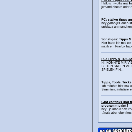
Hallo,ich wollte mal f
jemand cheats oder ei
PC: stalker tipps un
heyyyhab jez auch st
spielaba an manchen st
Sonstiges: Tipps & 
Hier habe ich mal ein
mit ihrem Firefox habe
PC: TIPPS & TRICK
HI. KÖNNTE MIR V
SEITEN SAGEN VO 
SPIELEN FIN...
Tipps, Tools, Trick
Ich möchte hier mal 
Sammlung initialisieren
Gibt es tricks und 
programm paint?
hey...ja mhh ich würd
::)naja aber eben kost