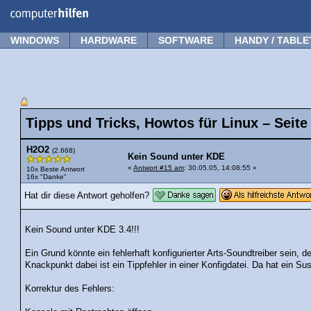
Forum
Tipps
News
Frage stellen
WINDOWS
HARDWARE
SOFTWARE
HANDY / TABLE
Tipps und Tricks, Howtos für Linux – Seite
H2O2
(2.668)
Kein Sound unter KDE
«
Antwort #15 am
: 30.05.05, 14:08:55 »
10x Beste Antwort
16x "Danke"
Hat dir diese Antwort geholfen?
Kein Sound unter KDE 3.4!!!
Ein Grund könnte ein fehlerhaft konfigurierter Arts-Soundtreiber sein, der
Knackpunkt dabei ist ein Tippfehler in einer Konfigdatei. Da hat ein Su
Korrektur des Fehlers: