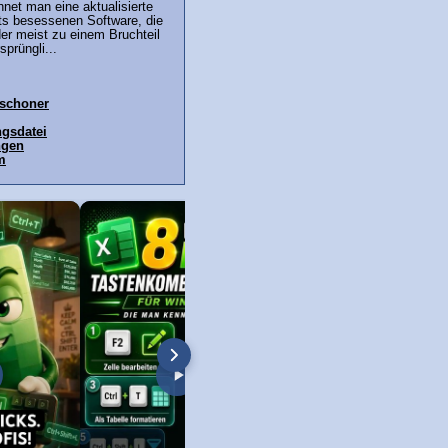
net man eine aktualisierte
its besessenen Software, die
der meist zu einem Bruchteil
prüngli...
mschoner
gsdatei
ngen
m