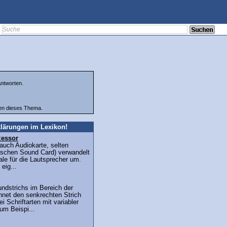
ntworten.
ten dieses Thema.
lärungen im Lexikon!
zessor
auch Audiokarte, selten
lischen Sound Card) verwandelt
ale für die Lautsprecher um.
 eig...
undstrichs im Bereich der
hnet den senkrechten Strich
i Schriftarten mit variabler
zum Beispi...