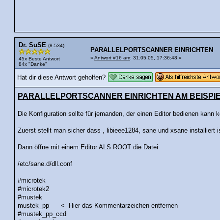
Dr. SuSE
(8.534)
PARALLELPORTSCANNER EINRICHTEN
«
Antwort #16 am
: 31.05.05, 17:36:48 »
45x Beste Antwort
84x "Danke"
Hat dir diese Antwort geholfen?
PARALLELPORTSCANNER EINRICHTEN AM BEISPIE
Die Konfiguration sollte für jemanden, der einen Editor bedienen kann 
Zuerst stellt man sicher dass , libieee1284, sane und xsane installiert i
Dann öffne mit einem Editor ALS ROOT die Datei
/etc/sane.d/dll.conf
#microtek
#microtek2
#mustek
mustek_pp <- Hier das Kommentarzeichen entfernen
#mustek_pp_ccd