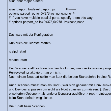
alias char-major-5 serial
alias parport_lowlevel parport_pc #<-------
options parport_pc io=0x378 irq=none,none #<-------
# If you have multiple parallel ports, specify them this way:
# options parport_pc io=0x378,0x278 irq=none,none
Das wars mit der Konfiguration
Nun nuch die Dienste starten
rcslpd start
rcsane start
Der Scanner stellt sich ein bischen bockig an, was die Aktivierung an
Runleveleditor aktiviert mag er nicht.
Nach einem Neustart sollte man kurz die beiden Startbefehle in eine Ro
Auch scannen musst man als Root ( Wer sich genauer mit Linux ausk
und Devices anpassen um nicht als Root scannen zu müssen. ). Dazu 
erweiterten Optionen <als anderer Benutzer ausführen> root < eintrag
beim Start einfach wegklicken.
Viel Spaß beim Scannen