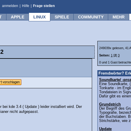
anmelden
|
Hilfe
|
Frage stellen
T
APPLE
LINUX
SPIELE
COMMUNITY
MEHR
249039x gelesen, 41 A
 2
Seiten:
1
[
2
]
3
0 und 1 Gast betrach
Fremdwörter? Erk
Soundkarte/ -pro
Eine Soundkarte, (
Tonkarte - im Eng
Tondateien in Sign
Dafür gibt es einen
Grundstrich
 bei kde 3.4 ( Update ) leider installiert wird. Der
Der Begriff des Gr
sianer nicht aufgepasst.
Typografie, bezeic
der Buchstaben. Be
Strichstärke, wie 
Update