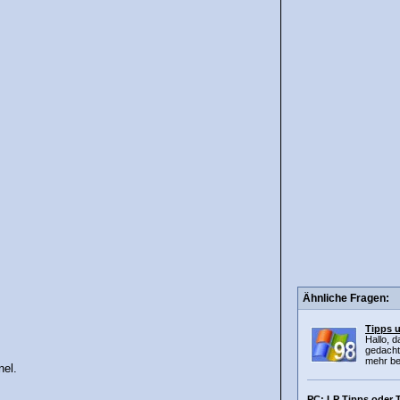
Ähnliche Fragen:
Tipps u
Hallo, d
gedacht
mehr be
nel.
PC: LP Tipps oder 