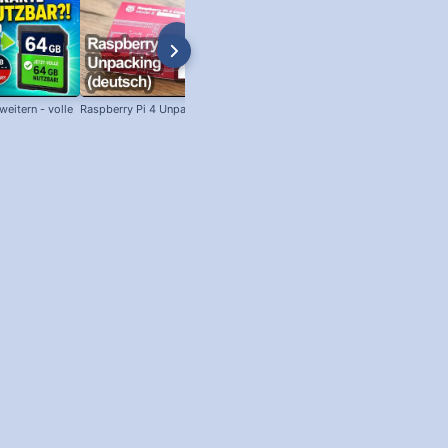
eitern - volle
Raspberry Pi 4 Unpacking (deutsch)
SSH unter Windows: Per SSH am
Raspberry Pi anmelden!