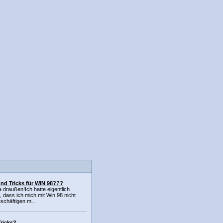
nd Tricks für WIN 98???
a draußen!Ich hatte eigentlich
, dass ich mich mit Win 98 nicht
schäftigen m...
Tricks?