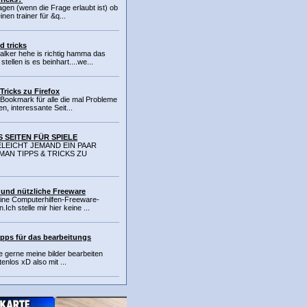
ragen (wenn die Frage erlaubt ist) ob
nen trainer für &q...
d tricks
alker hehe is richtig hamma das
ellen is es beinhart....we...
Tricks zu Firefox
 Bookmark für alle die mal Probleme
n, interessante Seit...
S SEITEN FÜR SPIELE
IELEICHT JEMAND EIN PAAR
MAN TIPPS & TRICKS ZU
s und nützliche Freeware
eine Computerhilfen-Freeware-
.Ich stelle mir hier keine ...
tipps für das bearbeitungs
e gerne meine bilder bearbeiten
enlos xD also mit ...