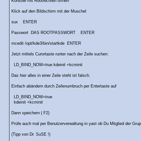
Konsole mit Rootrechten öffnen
Klick auf den Bildschirm mit der Muschel
sux ENTER
Passwort DAS ROOTPASSWORT ENTER
mcedit /opt/kde3/bin/startkde ENTER
Jetzt mittels Curortaste runter nach der Zeile suchen:
LD_BIND_NOW=true kdeinit +kcminit
Das hier alles in einer Zeile steht ist falsch.
Einfach abändern durch Zeilenumbruch per Entertaste auf
LD_BIND_NOW=true
kdeinit +kcminit
Dann speichern ( F2)
Prüfe auch mal per Benutzerverwaltung in yast ob Du Mitglied der Gru
(Tipp von Dr. SuSE !)