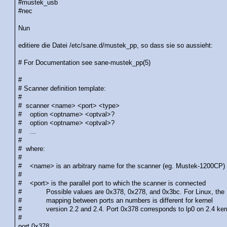
#mustek_usb
#nec
Nun
editiere die Datei /etc/sane.d/mustek_pp, so dass sie so aussieht:
# For Documentation see sane-mustek_pp(5)
#
# Scanner definition template:
#
# scanner <name> <port> <type>
# option <optname> <optval>?
# option <optname> <optval>?
# ...
#
# where:
#
# <name> is an arbitrary name for the scanner (eg. Mustek-1200CP)
#
# <port> is the parallel port to which the scanner is connected
# Possible values are 0x378, 0x278, and 0x3bc. For Linux, the
# mapping between ports an numbers is different for kernel
# version 2.2 and 2.4. Port 0x378 corresponds to lp0 on 2.4 ker
#
port 0x378