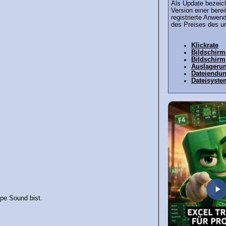
Als Update bezeich
Version einer bere
registrierte Anwen
des Preises des urs
Klickrate
Bildschir
Bildschirm
Auslagerun
Dateiendu
Dateisyste
ppe Sound bist.