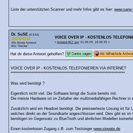
Liste der unterstützten Scanner und mehr Infos gibt es hier:
www.sane-p
Dr. SuSE
(8.534)
VOICE OVER IP - KOSTENLOS TELEFONI
«
Antwort #17 am
: 01.06.05, 16:38:35 »
45x Beste Antwort
84x "Danke"
Hat dir diese Antwort geholfen?
VOICE OVER IP - KOSTENLOS TELEFONIEREN VIA INTERNET
*****************************************************************************
Was wird benötigt ?
Eigentlich nicht viel. Die Software bringt die Susie bereits mit.
Die meiste Hardware ist im Zeitalter der multimediafähigen Rechner in
Zusätzlich wird ein Headset benötigt. Die preiswerteste Lösung ist für
welches direkt an der Soundkarte angeschlossen wird. Dies gibt es i
benötigen im Gegensatz zu BlueTooth und ähnlichen Modellen keinerlei
Einen kostenlosen Zugang z.B. zum Testsieger
www.sipgate.de