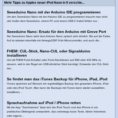
Mehr Tipps zu Apples neuer iPod Nano in 9 verschie...
Seeeduino Nano mit der Arduino IDE programmieren
Um den Seeeduino Nano mit der Arduino IDE zu programmieren braucht man nicht
viel: Außer dem Seeeduino, einem PC und einem USB-C Kabel fehlen nur...
Seeeduino Nano: Ersatz für den Arduino mit Grove Port
Der Seeeduino Nano sieht dem Arduino Nano optisch sehr ähnlich: Bis auf die Farbe.
Auf im arbeitet ebenfalls ein Atmega328P 8-bit Microcontroller, und auch die...
FHEM: CUL-Stick, Nano-CUL oder Signalduino
installieren
Um mit FHEM Funk-Schalter oder Funk-Steckdosen auf 868 oder 433 MHz zu
steuern, wird in der Regel ein USB-ähnlicher Stick benötigt: Entweder der CUL-Stick
der...
So findet man das iTunes Backup für iPhone, iPad, iPod
iTunes speichert auf Wunsch ein regelmäßiges Backup des gesamten iPhone, iPad
oder des iPod Touch. Man kann die Backups mit iTunes dann wieder auswählen,
installieren...
Sprachaufnahme auf iPod / iPhone retten
Mit der App "Srachmemos" lässt sich der iPod Touch und das iPhone in ein
praktisches Diktiergerät umwandeln, das unterwegs kurze Texte, kleine Interviews
oder eigene...