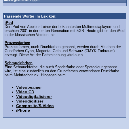
Meist gelesene Tipps:
Passende Wörter im Lexikon:
iPod
Der iPod von Apple ist einer der bekanntesten Multimediaplayern und
erschien 2001 in der ersten Generation mit 5GB. Heute gibt es den iPod
in der klassischen Version, als...
Prozessfarben
Prozessfarben, auch Druckfarben genannt, werden durch Mischen der
Gundfarben Cyan, Maganta, Gelb und Schwarz (CMYK-Farbraum)
erzeugt. Diese Art der Farbmischung wird auch...
Schmuckfarben
Eine Schmuckfarbe, die auch Sonderfarbe oder Spotcolour genannt
wird, ist eine zusätzlich zu den Grundfarben verwendbare Druckfarbe
beim Mehrfachdruck. Hingegen beim...
Videobeamer
Video CD
Videodigitalisierer
Videodigitizer
Composite/S-Video
iPhone