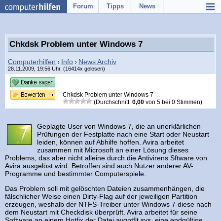
Forum
Tipps
News
Chkdsk Problem unter Windows 7
Computerhilfen
Info
News Archiv
›
›
28.11.2009, 19:56 Uhr. (16414x gelesen)
Chkdsk Problem unter Windows 7
(Durchschnitt:
0,00
von
5
bei
0
Stimmen)
Geplagte User von Windows 7, die an unerklärlichen
Prüfungen der Festplatte nach eine Start oder Neustart
leiden, können auf Abhilfe hoffen. Avira arbeitet
zusammen mit Microsoft an einer Lösung dieses
Problems, das aber nicht alleine durch die Antivirens Sftware von
Avira ausgelöst wird. Betroffen sind auch Nutzer anderer AV-
Programme und bestimmter Computerspiele.
Das Problem soll mit gelöschten Dateien zusammenhängen, die
fälschlicher Weise einen Dirty-Flag auf der jeweiligen Partition
erzeugen, weshalb der NTFS-Treiber unter Windows 7 diese nach
dem Neustart mit Checkdisk überprüft. Avira arbeitet für seine
Software an einem Hotfix der Datei avgntflt.sys, eine endgültige