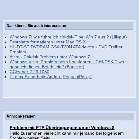
Das könnte Sie auch interessieren:
Windows 7: wie führe ich chkdsk/F bei Win 7 aus ? (Lillyput)
Festplatte formatieren unter Mac OS X
HL-DT-ST DVDRAM GSA-T20N ATA device - DVD Treiber
Problem
Avira - Chkdsk Problem unter Windows 7
Windows Vista: Problem beim hochfahren - CHKDSK/F wo
gebe ich diesen Befehl ein? (Baecker)
CCleaner 2.26.1050
Firefox Sicherheits Addon „RequestPolicy“
Ähnliche Fragen:
Problem mit FTP Übertragungen unter Windows 8
Hallo zusammen,vielleicht kann mir jemand bei folgendem
Problem helfen.Seitd...