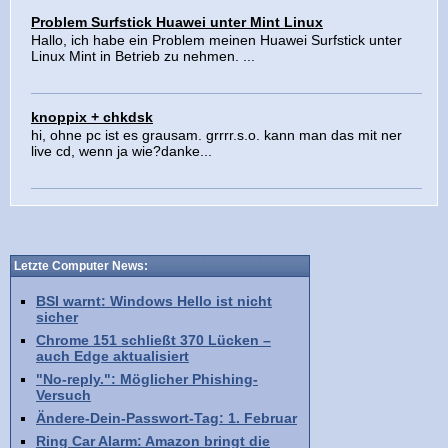
Problem Surfstick Huawei unter Mint Linux
Hallo, ich habe ein Problem meinen Huawei Surfstick unter
Linux Mint in Betrieb zu nehmen. ...
knoppix + chkdsk
hi, ohne pc ist es grausam. grrrr.s.o. kann man das mit ner
live cd, wenn ja wie?danke...
Letzte Computer News:
BSI warnt: Windows Hello ist nicht
sicher
Chrome 151 schließt 370 Lücken –
auch Edge aktualisiert
"No-reply.": Möglicher Phishing-
Versuch
Ändere-Dein-Passwort-Tag: 1. Februar
Ring Car Alarm: Amazon bringt die