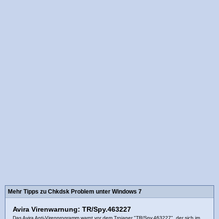
Mehr Tipps zu Chkdsk Problem unter Windows 7
Avira Virenwarnung: TR/Spy.463227
Das Avira Anti-Virenprogramm warnt vor dem Trojaner "TR/Spy.463227", der sich im