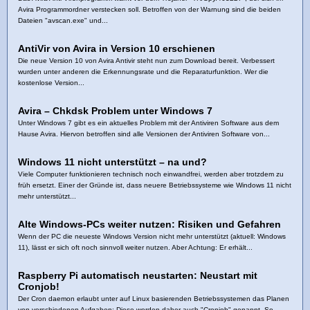
Avira Programmordner verstecken soll. Betroffen von der Warnung sind die beiden
Dateien "avscan.exe" und...
AntiVir von Avira in Version 10 erschienen
Die neue Version 10 von Avira Antivir steht nun zum Download bereit. Verbessert
wurden unter anderen die Erkennungsrate und die Reparaturfunktion. Wer die
kostenlose Version...
Avira – Chkdsk Problem unter Windows 7
Unter Windows 7 gibt es ein aktuelles Problem mit der Antiviren Software aus dem
Hause Avira. Hiervon betroffen sind alle Versionen der Antiviren Software von...
Windows 11 nicht unterstützt – na und?
Viele Computer funktionieren technisch noch einwandfrei, werden aber trotzdem zu
früh ersetzt. Einer der Gründe ist, dass neuere Betriebssysteme wie Windows 11 nicht
mehr unterstützt...
Alte Windows-PCs weiter nutzen: Risiken und Gefahren
Wenn der PC die neueste Windows Version nicht mehr unterstützt (aktuell: Windows
11), lässt er sich oft noch sinnvoll weiter nutzen. Aber Achtung: Er erhält...
Raspberry Pi automatisch neustarten: Neustart mit
Cronjob!
Der Cron daemon erlaubt unter auf Linux basierenden Betriebssystemen das Planen
von verschiedenen Aufgaben: Diese werden daher auch "Cronjob" genannt. So