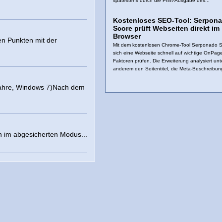
spätestens durch die Print-Ausgabe des...
Kostenloses SEO-Tool: Serpon
Score prüft Webseiten direkt im
Browser
en Punkten mit der
Mit dem kostenlosen Chrome-Tool Serponado Sc
sich eine Webseite schnell auf wichtige OnPa
Faktoren prüfen. Die Erweiterung analysiert unt
anderem den Seitentitel, die Meta-Beschreibung
 Jahre, Windows 7)Nach dem
h im abgesicherten Modus...