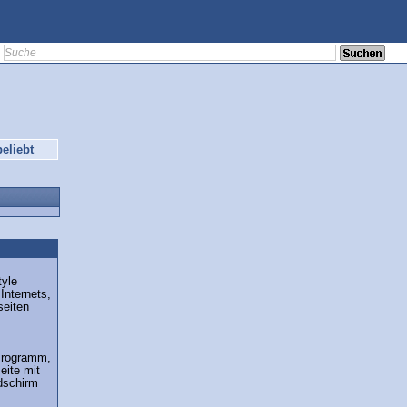
eliebt
tyle
Internets,
seiten
Programm,
eite mit
dschirm