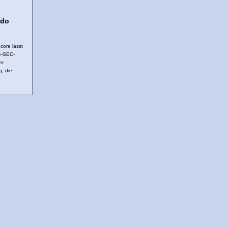
ado
ore lässt
ge-SEO-
er
, die...