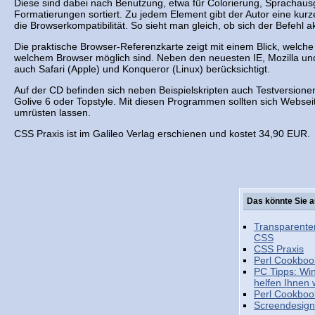
Diese sind dabei nach Benutzung, etwa für Colorierung, Sprachau
Formatierungen sortiert. Zu jedem Element gibt der Autor eine kurze
die Browserkompatibilität. So sieht man gleich, ob sich der Befehl ak
Die praktische Browser-Referenzkarte zeigt mit einem Blick, welch
welchem Browser möglich sind. Neben den neuesten IE, Mozilla u
auch Safari (Apple) und Konqueror (Linux) berücksichtigt.
Auf der CD befinden sich neben Beispielskripten auch Testversio
Golive 6 oder Topstyle. Mit diesen Programmen sollten sich Webse
umrüsten lassen.
CSS Praxis ist im Galileo Verlag erschienen und kostet 34,90 EUR.
Das könnte Sie a
Transparente
CSS
CSS Praxis
Perl Cookboo
PC Tipps: Win
helfen Ihnen 
Perl Cookboo
Screendesign