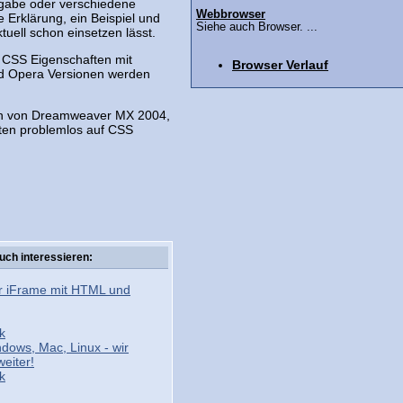
sgabe oder verschiedene
Webbrowser
 Erklärung, ein Beispiel und
Siehe auch Browser. ...
tuell schon einsetzen lässt.
e CSS Eigenschaften mit
Browser Verlauf
nd Opera Versionen werden
nen von Dreamweaver MX 2004,
iten problemlos auf CSS
uch interessieren:
r iFrame mit HTML und
k
dows, Mac, Linux - wir
weiter!
k