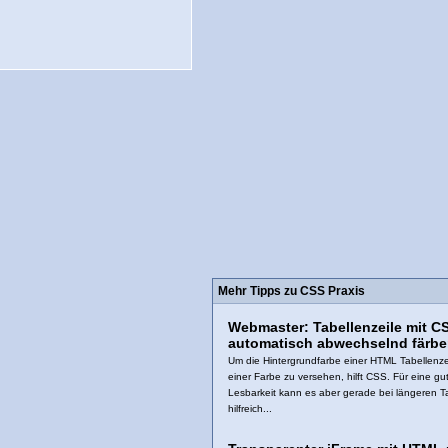
Mehr Tipps zu CSS Praxis
Webmaster: Tabellenzeile mit C
automatisch abwechselnd färb
Um die Hintergrundfarbe einer HTML Tabellenzei
einer Farbe zu versehen, hilft CSS. Für eine gu
Lesbarkeit kann es aber gerade bei längeren T
hilfreich...