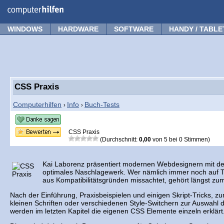
Forum
Tipps
News
Frage stellen
WINDOWS
HARDWARE
SOFTWARE
HANDY / TABLE
CSS Praxis
Computerhilfen
Info
Buch-Tests
›
›
CSS Praxis
(Durchschnitt:
0,00
von
5
bei
0
Stimmen)
Kai Laborenz präsentiert modernen Webdesignern mit d
optimales Naschlagewerk. Wer nämlich immer noch auf Ta
aus Kompatibilitätsgründen missachtet, gehört längst zum
Nach der Einführung, Praxisbeispielen und einigen Skript-Tricks, z
kleinen Schriften oder verschiedenen Style-Switchern zur Auswahl 
werden im letzten Kapitel die eigenen CSS Elemente einzeln erklärt