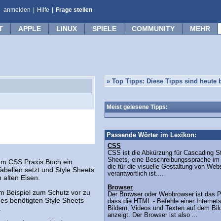
anmelden
|
Hilfe
|
Frage stellen
T
APPLE
LINUX
SPIELE
COMMUNITY
MEHR
»
Top Tipps: Diese Tipps sind heute b
Meist gelesene Tipps:
Passende Wörter im Lexikon:
CSS
CSS ist die Abkürzung für Cascading S
Sheets, eine Beschreibungssprache im 
em CSS Praxis Buch ein
die für die visuelle Gestaltung von Web
bellen setzt und Style Sheets
verantwortlich ist....
 alten Eisen.
Browser
um Beispiel zum Schutz vor zu
Der Browser oder Webbrowser ist das 
des benötigten Style Sheets
dass die HTML - Befehle einer Internets
.
Bildern, Videos und Texten auf dem Bil
anzeigt. Der Browser ist also ...