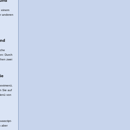
 und
it einem
er anderen
und
iche
en: Durch
chen zwei
ie
ntextmenü.
n Sie auf
Menü von
vascript-
h aber