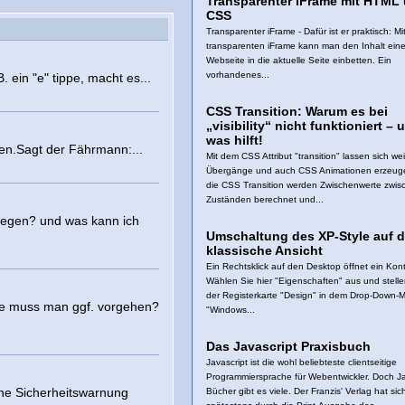
Transparenter iFrame mit HTML
CSS
Transparenter iFrame - Dafür ist er praktisch: M
transparenten iFrame kann man den Inhalt ein
Webseite in die aktuelle Seite einbetten. Ein
vorhandenes...
. ein "e" tippe, macht es...
CSS Transition: Warum es bei
„visibility“ nicht funktioniert – 
was hilft!
en.Sagt der Fährmann:...
Mit dem CSS Attribut "transition" lassen sich we
Übergänge und auch CSS Animationen erzeug
die CSS Transition werden Zwischenwerte zwis
Zuständen berechnet und...
liegen? und was kann ich
Umschaltung des XP-Style auf d
klassische Ansicht
Ein Rechtsklick auf den Desktop öffnet ein Ko
Wählen Sie hier "Eigenschaften" aus und stelle
der Registerkarte "Design" in dem Drop-Down-
Wie muss man ggf. vorgehen?
"Windows...
Das Javascript Praxisbuch
Javascript ist die wohl beliebteste clientseitige
Programmiersprache für Webentwickler. Doch Ja
ine Sicherheitswarnung
Bücher gibt es viele. Der Franzis' Verlag hat sic