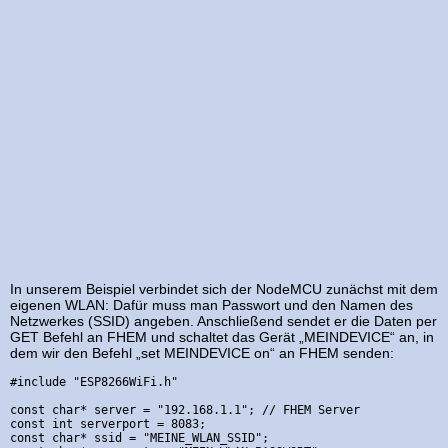
In unserem Beispiel verbindet sich der NodeMCU zunächst mit dem
eigenen WLAN: Dafür muss man Passwort und den Namen des
Netzwerkes (SSID) angeben. Anschließend sendet er die Daten per
GET Befehl an FHEM und schaltet das Gerät „MEINDEVICE“ an, in
dem wir den Befehl „set MEINDEVICE on“ an FHEM senden:
#include "ESP8266WiFi.h"

const char* server = "192.168.1.1"; // FHEM Server 

const int serverport = 8083;

const char* ssid = "MEINE_WLAN_SSID";
