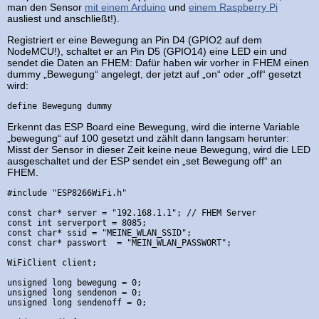
man den Sensor
mit einem Arduino
und
einem Raspberry Pi
ausliest und anschließt!).
Registriert er eine Bewegung an Pin D4 (GPIO2 auf dem
NodeMCU!), schaltet er an Pin D5 (GPIO14) eine LED ein und
sendet die Daten an FHEM: Dafür haben wir vorher in FHEM einen
dummy „Bewegung“ angelegt, der jetzt auf „on“ oder „off“ gesetzt
wird:
define Bewegung dummy
Erkennt das ESP Board eine Bewegung, wird die interne Variable
„bewegung“ auf 100 gesetzt und zählt dann langsam herunter:
Misst der Sensor in dieser Zeit keine neue Bewegung, wird die LED
ausgeschaltet und der ESP sendet ein „set Bewegung off“ an
FHEM.
#include "ESP8266WiFi.h"

const char* server = "192.168.1.1"; // FHEM Server 

const int serverport = 8085;

const char* ssid = "MEINE_WLAN_SSID";

const char* passwort  = "MEIN_WLAN_PASSWORT";

WiFiClient client;

unsigned long bewegung = 0;

unsigned long sendenon = 0;

unsigned long sendenoff = 0;
