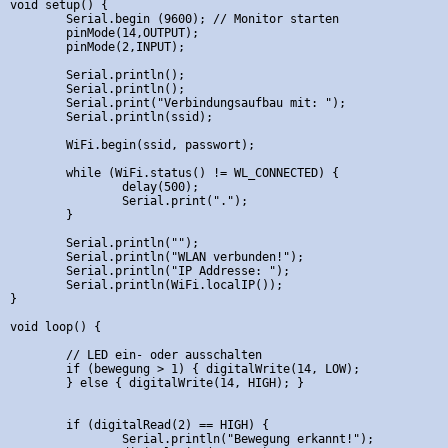
void setup() {

	Serial.begin (9600); // Monitor starten

	pinMode(14,OUTPUT);

	pinMode(2,INPUT);	

	Serial.println();

	Serial.println();

	Serial.print("Verbindungsaufbau mit: ");

	Serial.println(ssid);

	WiFi.begin(ssid, passwort);

	while (WiFi.status() != WL_CONNECTED) {

		delay(500);

		Serial.print(".");

	}

	Serial.println("");

	Serial.println("WLAN verbunden!");  

	Serial.println("IP Addresse: ");

	Serial.println(WiFi.localIP());

}

void loop() {

	// LED ein- oder ausschalten

	if (bewegung > 1) { digitalWrite(14, LOW);

	} else { digitalWrite(14, HIGH); }

	if (digitalRead(2) == HIGH) {

		Serial.println("Bewegung erkannt!"); 
