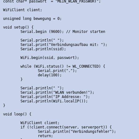
const char* passwort  = "MEIN_WLAN_PASSWORT";

WiFiClient client;

unsigned long bewegung = 0;

void setup() {

	Serial.begin (9600); // Monitor starten

	Serial.println(" ");

	Serial.print("Verbindungsaufbau mit: ");

	Serial.println(ssid);

	WiFi.begin(ssid, passwort);

	while (WiFi.status() != WL_CONNECTED) {

		Serial.print(".");

		delay(100);

	}

	Serial.println(" ");

	Serial.println("WLAN verbunden!");  

	Serial.println("IP Addresse: ");

	Serial.println(WiFi.localIP());

}

void loop() {

	WiFiClient client;

	if (!client.connect(server, serverport)) {

		Serial.println("Verbindungsfehler");

		return;
