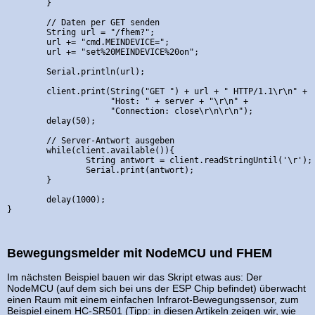
	}

	// Daten per GET senden

	String url = "/fhem?";

	url += "cmd.MEINDEVICE=";

	url += "set%20MEINDEVICE%20on";

	Serial.println(url);

	client.print(String("GET ") + url + " HTTP/1.1\r\n" +

	             "Host: " + server + "\r\n" + 

	             "Connection: close\r\n\r\n");

	delay(50);

	// Server-Antwort ausgeben

	while(client.available()){

		String antwort = client.readStringUntil('\r');

		Serial.print(antwort);

	}

	delay(1000);

Bewegungsmelder mit NodeMCU und FHEM
Im nächsten Beispiel bauen wir das Skript etwas aus: Der
NodeMCU (auf dem sich bei uns der ESP Chip befindet) überwacht
einen Raum mit einem einfachen Infrarot-Bewegungssensor, zum
Beispiel einem HC-SR501 (Tipp: in diesen Artikeln zeigen wir, wie