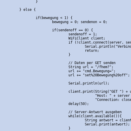
		}

	} else {

		if(bewegung < 1) { 

			bewegung = 0; sendenon = 0;

			if(sendenoff == 0) {

				sendenoff = 1;

				WiFiClient client;

				if (!client.connect(server, serverport)) {

					Serial.println("Verbindungsfehler");

					return;

				}

				// Daten per GET senden

				String url = "/fhem?";

				url += "cmd.Bewegung=";

				url += "set%20Bewegung%20off";

				Serial.println(url);

				client.print(String("GET ") + url + " HTTP/1.1\r\n" +

				             "Host: " + server + "\r\n" + 

				             "Connection: close\r\n\r\n");

				delay(50);

				// Server-Antwort ausgeben

				while(client.available()){

					String antwort = client.readStringUntil('\r');

					Serial.print(antwort);

				}
