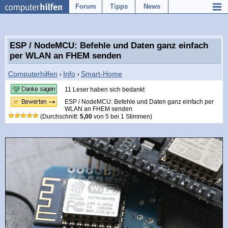
Forum
Tipps
News
ESP / NodeMCU: Befehle und Daten ganz einfach
per WLAN an FHEM senden
Computerhilfen
Info
Smart-Home
›
›
11 Leser haben sich bedankt
ESP / NodeMCU: Befehle und Daten ganz einfach per
WLAN an FHEM senden
(Durchschnitt:
5,00
von
5
bei
1
Stimmen)