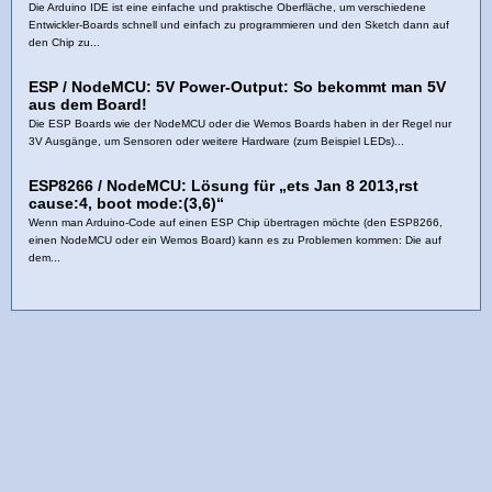
Die Arduino IDE ist eine einfache und praktische Oberfläche, um verschiedene
Entwickler-Boards schnell und einfach zu programmieren und den Sketch dann auf
den Chip zu...
ESP / NodeMCU: 5V Power-Output: So bekommt man 5V
aus dem Board!
Die ESP Boards wie der NodeMCU oder die Wemos Boards haben in der Regel nur
3V Ausgänge, um Sensoren oder weitere Hardware (zum Beispiel LEDs)...
ESP8266 / NodeMCU: Lösung für „ets Jan 8 2013,rst
cause:4, boot mode:(3,6)“
Wenn man Arduino-Code auf einen ESP Chip übertragen möchte (den ESP8266,
einen NodeMCU oder ein Wemos Board) kann es zu Problemen kommen: Die auf
dem...