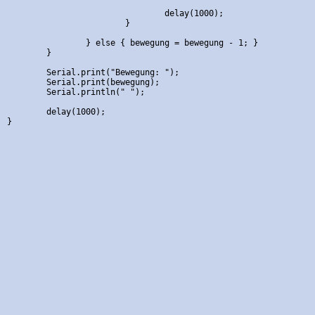
				delay(1000); 

			}

		} else { bewegung = bewegung - 1; }

	}

	Serial.print("Bewegung: "); 

	Serial.print(bewegung);

	Serial.println(" ");

	delay(1000);
