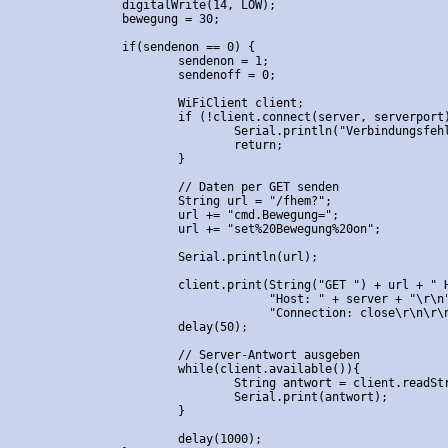
		digitalWrite(14, LOW);

		bewegung = 30;

		if(sendenon == 0) {

			sendenon = 1;

			sendenoff = 0;

			WiFiClient client;

			if (!client.connect(server, serverport)) {

				Serial.println("Verbindungsfehler");

				return;

			}

			// Daten per GET senden

			String url = "/fhem?";

			url += "cmd.Bewegung=";

			url += "set%20Bewegung%20on";

			Serial.println(url);

			client.print(String("GET ") + url + " HTTP/1.1\r\n" +

			             "Host: " + server + "\r\n" + 

			             "Connection: close\r\n\r\n");

			delay(50);

			// Server-Antwort ausgeben

			while(client.available()){

				String antwort = client.readStringUntil('\r');

				Serial.print(antwort);

			}

			delay(1000);
