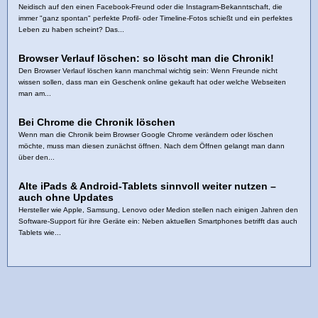
Neidisch auf den einen Facebook-Freund oder die Instagram-Bekanntschaft, die
immer "ganz spontan" perfekte Profil- oder Timeline-Fotos schießt und ein perfektes
Leben zu haben scheint? Das...
Browser Verlauf löschen: so löscht man die Chronik!
Den Browser Verlauf löschen kann manchmal wichtig sein: Wenn Freunde nicht
wissen sollen, dass man ein Geschenk online gekauft hat oder welche Webseiten
man am...
Bei Chrome die Chronik löschen
Wenn man die Chronik beim Browser Google Chrome verändern oder löschen
möchte, muss man diesen zunächst öffnen. Nach dem Öffnen gelangt man dann
über den...
Alte iPads & Android‑Tablets sinnvoll weiter nutzen –
auch ohne Updates
Hersteller wie Apple, Samsung, Lenovo oder Medion stellen nach einigen Jahren den
Software‑Support für ihre Geräte ein: Neben aktuellen Smartphones betrifft das auch
Tablets wie...