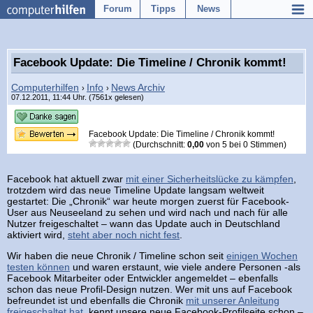
Forum
Tipps
News
Facebook Update: Die Timeline / Chronik kommt!
Computerhilfen
Info
News Archiv
›
›
07.12.2011, 11:44 Uhr. (7561x gelesen)
Facebook Update: Die Timeline / Chronik kommt!
(Durchschnitt:
0,00
von
5
bei
0
Stimmen)
Facebook hat aktuell zwar
mit einer Sicherheitslücke zu kämpfen
,
trotzdem wird das neue Timeline Update langsam weltweit
gestartet: Die „Chronik“ war heute morgen zuerst für Facebook-
User aus Neuseeland zu sehen und wird nach und nach für alle
Nutzer freigeschaltet – wann das Update auch in Deutschland
aktiviert wird,
steht aber noch nicht fest
.
Wir haben die neue Chronik / Timeline schon seit
einigen Wochen
testen können
und waren erstaunt, wie viele andere Personen -als
Facebook Mitarbeiter oder Entwickler angemeldet – ebenfalls
schon das neue Profil-Design nutzen. Wer mit uns auf Facebook
befreundet ist und ebenfalls die Chronik
mit unserer Anleitung
freigeschaltet hat
, kennt unsere neue Facebook-Profilseite schon –