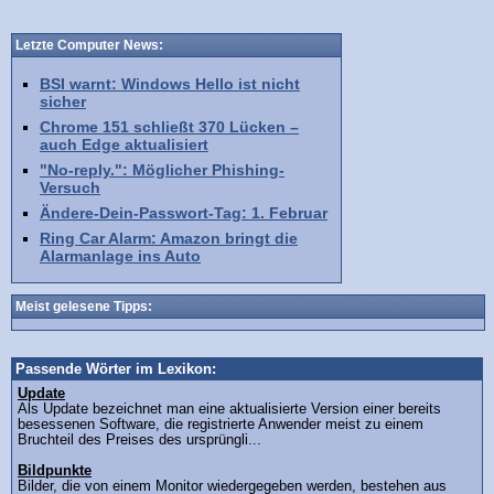
Letzte Computer News:
BSI warnt: Windows Hello ist nicht
sicher
Chrome 151 schließt 370 Lücken –
auch Edge aktualisiert
"No-reply.": Möglicher Phishing-
Versuch
Ändere-Dein-Passwort-Tag: 1. Februar
Ring Car Alarm: Amazon bringt die
Alarmanlage ins Auto
Meist gelesene Tipps:
Passende Wörter im Lexikon:
Update
Als Update bezeichnet man eine aktualisierte Version einer bereits
besessenen Software, die registrierte Anwender meist zu einem
Bruchteil des Preises des ursprüngli...
Bildpunkte
Bilder, die von einem Monitor wiedergegeben werden, bestehen aus