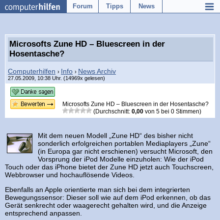
Forum
Tipps
News
Microsofts Zune HD – Bluescreen in der
Hosentasche?
Computerhilfen
Info
News Archiv
›
›
27.05.2009, 10:38 Uhr. (14969x gelesen)
Microsofts Zune HD – Bluescreen in der Hosentasche?
(Durchschnitt:
0,00
von
5
bei
0
Stimmen)
Mit dem neuen Modell „Zune HD“ des bisher nicht
sonderlich erfolgreichen portablen Mediaplayers „Zune“
(in Europa gar nicht erschienen) versucht Microsoft, den
Vorsprung der iPod Modelle einzuholen: Wie der iPod
Touch oder das iPhone bietet der Zune HD jetzt auch Touchscreen,
Webbrowser und hochauflösende Videos.
Ebenfalls an Apple orientierte man sich bei dem integrierten
Bewegungssensor: Dieser soll wie auf dem iPod erkennen, ob das
Gerät senkrecht oder waagerecht gehalten wird, und die Anzeige
entsprechend anpassen.