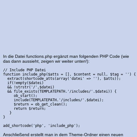
In die Datei functions.php ergänzt man folgenden PHP Code (wie
das dann aussieht, zeigen wir weiter unten!):
// Include PHP Datei

function include_php($atts = [], $content = null, $tag = '') {

  extract(shortcode_atts(array('datei' => ''), $atts));

  if(!empty($datei) 

  && !strstr('/',$datei) 

  && file_exists(TEMPLATEPATH.'/includes/'.$datei)) {

     ob_start();

     include(TEMPLATEPATH.'/includes/'.$datei);

     $return = ob_get_clean();

     return $return;

   }

}

Anschließend erstellt man in dem Theme-Ordner einen neuen