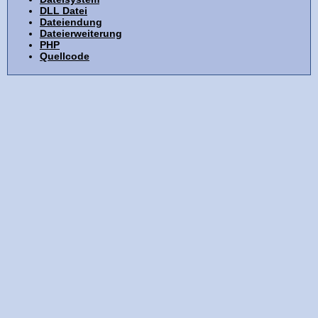
DLL Datei
Dateiendung
Dateierweiterung
PHP
Quellcode