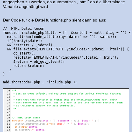
angegeben zu werden, da automatisch „.html“ an die übermittelte
Variable angehängt wird.
Der Code für die Datei functions.php sieht dann so aus:
//  HTML Datei lesen

function include_php($atts = [], $content = null, $tag = '') {

  extract(shortcode_atts(array('datei' => ''), $atts));

  if(!empty($datei) 

  && !strstr('/',$datei) 

  && file_exists(TEMPLATEPATH.'/includes/'.$datei.'.html')) {

     ob_start();

     readfile(TEMPLATEPATH.'/includes/'.$datei.'.html');

     $return = ob_get_clean();

     return $return;

   }

}
