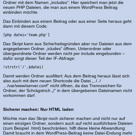
Ordner mit dem Namen „includes“: Hier speichert man jetzt die
neuen PHP Dateien, die man aus einem WordPress Beitrag
einbinden möchte.
Das Einbinden aus einem Beitrag oder aus einer Seite heraus geht
dann mit diesem Code:
[php datei='team.php']
Das Skript kann aus Sicherheitsgründen aber nur Dateien aus dem
angegebenen Ordner „icludes“ öffnen, Unterordner oder
übergeordnete Ordner werden nicht per include eingebunden –
dafür sorgt dieser Teil der IF-Abfrage:
!strstr('/',$datei)
Damit werden Ordner ausfiltert: Aus dem Beitrag heraus lässt sich
also auch mit dem neuen Shortcode die Datei „../../
…/var/www/server.conf“ nicht öffnen, da das Trennzeichen für
Ordner, der Schrägstrich „/“ in dem übergebenen Dateinamen nicht
vorkommen darf.
Sicherer machen: Nur HTML laden
Möchte man das Skript noch sicherer machen und nicht nur auf
einen einzigen Ordner, sondern auch auf nicht ausführbare Dateien
(zum Beispiel .html) beschränken, hilft diese kleine Abwandlung:
Damit braucht in dem WordPress-Beitrag keine Datei-Endung mehr