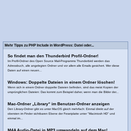
Mehr Tipps zu PHP Include in WordPress: Datei oder...
So findet man den Thunderbird Profil-Ordner!
Im Profil-Ordner des Open Source Mail-Programms Thunderbird werden das
Adressbuch, alle angelegten Ordner und vor allem alle Emails gesichert. Wer diese
Daten auf einen neuen...
Windows: Doppelte Dateien in einem Ordner löschen!
Wenn sich in einem Ordner doppelte Dateien befinden, sind das meist Kopien der
ursprünglichen Dateien: Das kommt zum Beispiel daher, wenn man die Bilder der...
Mac-Ordner „Library“ im Benutzer-Ordner anzeigen
Den Library-Ordner gibt es unter MacOS gleich mehrfach: Einmal direkt auf der
obersten im Finder sichtbaren Ebene der Fesetplatte unter "Macintosh HD" und
einmal im...
M4A Audio-Datei in MP3 umwandeln auf dem Mac!