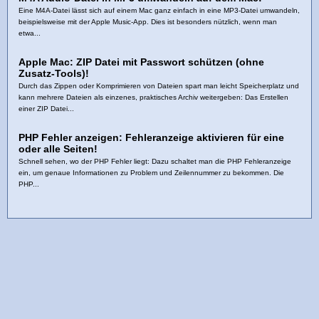
Eine M4A-Datei lässt sich auf einem Mac ganz einfach in eine MP3-Datei umwandeln,
beispielsweise mit der Apple Music-App. Dies ist besonders nützlich, wenn man
etwa...
Apple Mac: ZIP Datei mit Passwort schützen (ohne
Zusatz-Tools)!
Durch das Zippen oder Komprimieren von Dateien spart man leicht Speicherplatz und
kann mehrere Dateien als einzenes, praktisches Archiv weitergeben: Das Erstellen
einer ZIP Datei...
PHP Fehler anzeigen: Fehleranzeige aktivieren für eine
oder alle Seiten!
Schnell sehen, wo der PHP Fehler liegt: Dazu schaltet man die PHP Fehleranzeige
ein, um genaue Informationen zu Problem und Zeilennummer zu bekommen. Die
PHP...