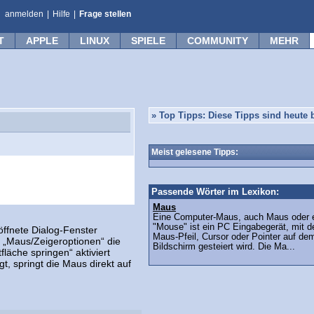
anmelden
|
Hilfe
|
Frage stellen
T
APPLE
LINUX
SPIELE
COMMUNITY
MEHR
»
Top Tipps: Diese Tipps sind heute b
Meist gelesene Tipps:
Passende Wörter im Lexikon:
Maus
Eine Computer-Maus, auch Maus oder 
"Mouse" ist ein PC Eingabegerät, mit 
ffnete Dialog-Fenster
Maus-Pfeil, Cursor oder Pointer auf d
 „Maus/Zeigeroptionen“ die
Bildschirm gesteiert wird. Die Ma...
läche springen“ aktiviert
t, springt die Maus direkt auf