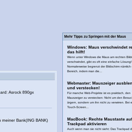
Mehr Tipps zu Springen mit der Maus
Windows: Maus verschwindet re
das hilft!
Wenn unter Windows die Maus am rechten Bild
verschwindet, gibt es oft eine einfache Lösung!
Normalerweise begrenzt der Bildschirm nämlich
Bereich, indem man die...
Webmaster: Mauszeiger ausble
und verstecken!
ard: Asrock 890gx
Für manche Web-Projekte ist es praktisch, den
Mauszeiger zu verstecken: Nicht um den Besuc
ärgern, sondern um ihn nicht zu verwirren. Bei 
Touch-Screen...
MacBook: Rechte Maustaste au
on meiner Bank(ING BANK)
Trackpad aktivieren
Auch wenn man sie nicht sieht: Das Trackpad 