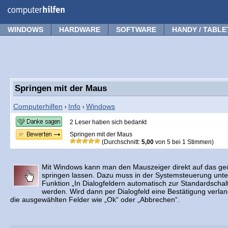
Forum
Tipps
News
Frage stellen
WINDOWS
HARDWARE
SOFTWARE
HANDY / TABLE
Springen mit der Maus
Computerhilfen
Info
Windows
›
›
2 Leser haben sich bedankt
Springen mit der Maus
(Durchschnitt:
5,00
von
5
bei
1
Stimmen)
Mit Windows kann man den Mauszeiger direkt auf das geö
springen lassen. Dazu muss in der Systemsteuerung unte
Funktion „In Dialogfeldern automatisch zur Standardschaltf
werden. Wird dann per Dialogfeld eine Bestätigung verlang
die ausgewählten Felder wie „Ok“ oder „Abbrechen“.