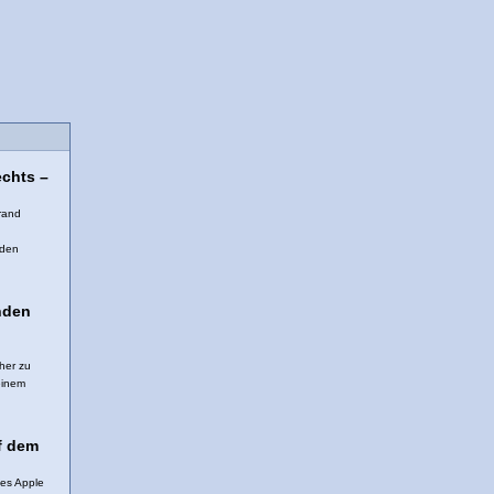
chts –
rand
 den
nden
her zu
einem
f dem
des Apple