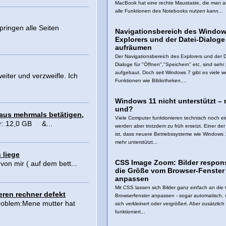
MacBook hat eine rechte Maustaste, die man a
alle Funktionen des Notebooks nutzen kann...
ringen alle Seiten
Navigationsbereich des Windo
Explorers und der Datei-Dialoge
aufräumen
Der Navigationsbereich des Explorers und der D
Dialoge für "Öffnen","Speichern" etc. sind sehr 
aufgebaut. Doch seit Windows 7 gibt es viele w
eiter und verzweifle. Ich
Funktionen wie Bibliotheken,...
Windows 11 nicht unterstützt – 
und?
Maus mehrmals betätigen,
Viele Computer funktionieren technisch noch ei
er: 12,0 GB &...
werden aber trotzdem zu früh ersetzt. Einer de
ist, dass neuere Betriebssysteme wie Windows 
mehr unterstützt...
 liege
CSS Image Zoom: Bilder respon
von mir ( auf dem bett...
die Größe vom Browser-Fenster
anpassen
Mit CSS lassen sich Bilder ganz einfach an die
ren rechner defekt
Browserfenster anpassen - sogar automatisch,
 problem:Mene mutter hat
sich verkleinert oder vergrößert. Aber zusätzlich
funktioniert...