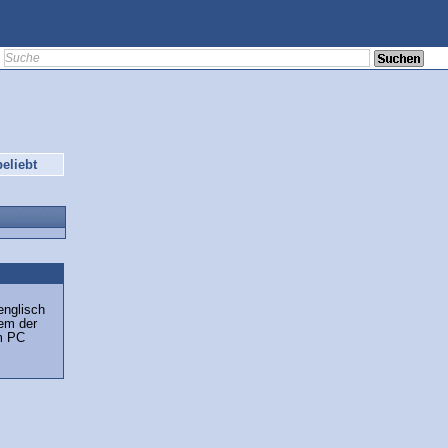
eliebt
englisch
dem der
em PC