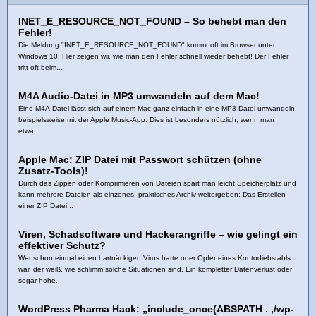
INET_E_RESOURCE_NOT_FOUND – So behebt man den
Fehler!
Die Meldung "INET_E_RESOURCE_NOT_FOUND" kommt oft im Browser unter
Windows 10: Hier zeigen wir, wie man den Fehler schnell wieder behebt! Der Fehler
tritt oft beim...
M4A Audio-Datei in MP3 umwandeln auf dem Mac!
Eine M4A-Datei lässt sich auf einem Mac ganz einfach in eine MP3-Datei umwandeln,
beispielsweise mit der Apple Music-App. Dies ist besonders nützlich, wenn man
etwa...
Apple Mac: ZIP Datei mit Passwort schützen (ohne
Zusatz-Tools)!
Durch das Zippen oder Komprimieren von Dateien spart man leicht Speicherplatz und
kann mehrere Dateien als einzenes, praktisches Archiv weitergeben: Das Erstellen
einer ZIP Datei...
Viren, Schadsoftware und Hackerangriffe – wie gelingt ein
effektiver Schutz?
Wer schon einmal einen hartnäckigen Virus hatte oder Opfer eines Kontodiebstahls
war, der weiß, wie schlimm solche Situationen sind. Ein kompletter Datenverlust oder
sogar hohe...
WordPress Pharma Hack: „include_once(ABSPATH . ‚/wp-