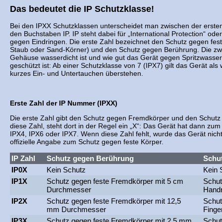
Das bedeutet die IP Schutzklasse!
Bei den IPXX Schutzklassen unterscheidet man zwischen der erste
den Buchstaben IP. IP steht dabei für „International Protection“ ode
gegen Eindringen. Die erste Zahl bezeichnet den Schutz gegen feste
Staub oder Sand-Körner) und den Schutz gegen Berührung. Die zwei
Gehäuse wasserdicht ist und wie gut das Gerät gegen Spritzwasse
geschützt ist: Ab einer Schutzklasse von 7 (IPX7) gilt das Gerät als
kurzes Ein- und Untertauchen überstehen.
Erste Zahl der IP Nummer (IPXX)
Die erste Zahl gibt den Schutz gegen Fremdkörper und den Schutz
diese Zahl, steht dort in der Regel ein „X“: Das Gerät hat dann zum
IPX4, IPX6 oder IPX7. Wenn diese Zahl fehlt, wurde das Gerät nicht
offizielle Angabe zum Schutz gegen feste Körper.
IP Zahl
Schutz gegen Berührung
Schu
IP0X
Kein Schutz
Kein 
IP1X
Schutz gegen feste Fremdkörper mit 5 cm
Schut
Durchmesser
Hand
IP2X
Schutz gegen feste Fremdkörper mit 12,5
Schut
mm Durchmesser
Finge
IP3X
Schutz gegen feste Fremdkörper mit 2,5 mm
Schut