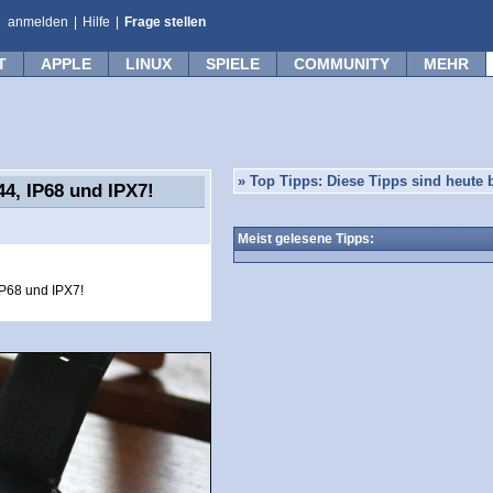
anmelden
|
Hilfe
|
Frage stellen
T
APPLE
LINUX
SPIELE
COMMUNITY
MEHR
»
Top Tipps: Diese Tipps sind heute b
4, IP68 und IPX7!
Meist gelesene Tipps:
IP68 und IPX7!