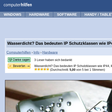
Forum
Tipps
News
Frage stellen
WINDOWS
HARDWARE
SOFTWARE
HANDY / TABLE
Wasserdicht? Das bedeuten IP Schutzklassen wie IP4
Computerhilfen
Info
Hardware
›
›
3 Leser haben sich bedankt
Wasserdicht? Das bedeuten IP Schutzklassen wie IP44, 
(Durchschnitt:
5,00
von
5
bei
1
Stimmen)