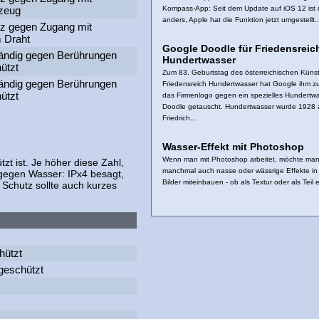
Kompass-App: Seit dem Update auf iOS 12 ist 
zeug
anders, Apple hat die Funktion jetzt umgestellt..
z gegen Zugang mit
 Draht
Google Doodle für Friedensreic
tändig gegen Berührungen
Hundertwasser
ützt
Zum 83. Geburtstag des österreichischen Künst
tändig gegen Berührungen
Friedensreich Hundertwasser hat Google ihm z
ützt
das Firmenlogo gegen ein spezielles Hundertwa
Doodle getauscht. Hundertwasser wurde 1928 
Friedrich...
Wasser-Effekt mit Photoshop
Wenn man mit Photoshop arbeitet, möchte ma
t ist. Je höher diese Zahl,
manchmal auch nasse oder wässrige Effekte in
 gegen Wasser: IPx4 besagt,
Bilder miteinbauen - ob als Textur oder als Teil e
 Schutz sollte auch kurzes
hützt
geschützt