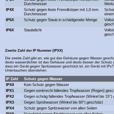
Durchmesser
Werk
IP4X
Schutz gegen feste Fremdkörper mit 1,0 mm
Schut
Durchmesser
einem
IP5X
Schutz gegen Staub in schädigender Menge
Volls
gesch
IP6X
Staubdicht
Volls
gesch
Zweite Zahl der IP Nummer (IPXX)
Die zweite Zahl gibt an, wie gut das Gehäuse gegen Wasser geschütz
desto wasserdichter ist das Gehäuse und desto besser der Schutz
dass ein Gerät gegen Spritzwasser geschützt ist, ein Gerät mit IPx7
Untertauchen überstehen.
IP Zahl
Schutz gegen Wasser
IPX0
Kein Schutz gegen Wasser
IPX1
Gegen senkrecht fallendes Tropfwasser (Regen) gesc
IPX2
Gegen schräg fallendes Tropfwasser (Winkel bis 15°) 
IPX3
Gegen Sprühwasser (Winkel bis 60°) geschützt
IPX4
Schutz gegen Spritzwasser von allen Seiten
IPX5
Geschützt gegen Strahlwasser von allen Seiten