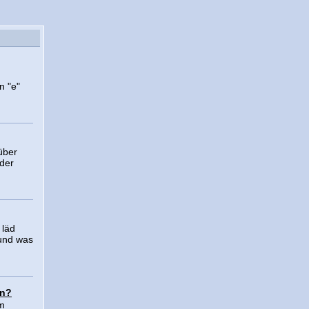
n "e"
über
der
 läd
 und was
en?
im