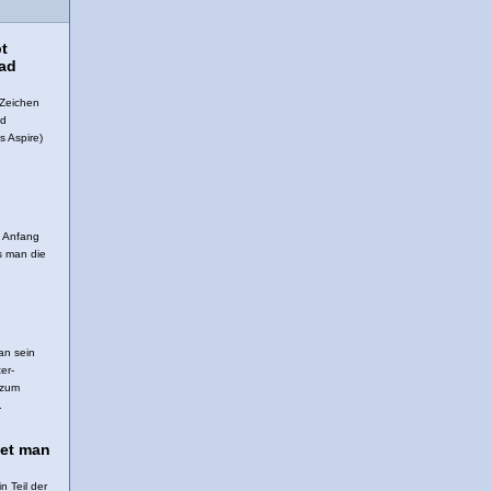
t
ad
 Zeichen
ad
s Aspire)
m Anfang
s man die
an sein
er-
 zum
.
det man
 Teil der