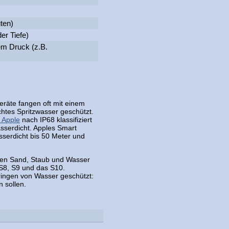
ten)
er Tiefe)
em Druck (z.B.
eräte fangen oft mit einem
htes Spritzwasser geschützt.
t Apple
nach IP68 klassifiziert
asserdicht. Apples Smart
serdicht bis 50 Meter und
gen Sand, Staub und Wasser
S8, S9 und das S10.
ingen von Wasser geschützt:
 sollen.