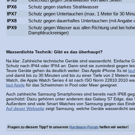
IPX6
Schutz gegen starkes Strahlwasser
IPX7
Schutz gegen Untertauchen (max. 1 Meter für 30 Minu
IPX8
Schutz gegen dauerhaftes Untertauchen (mit Angabe d
IPX9
Schutz gegen Wasser aus allen Richtung und bei hoh
Dampfdruckreiniger)
Wasserdichte Technik: Gibt es das überhaupt?
Na klar: Zahlreiche technische Geräte sind wasserdicht. Einfache G
Schutz nach IP44 oder IPX4 an: Dann sind sie zumindest gegen leic
Teure Geräte gehen da deutlich weiter: Das Apple iPhone Xs ist
lau
und damit bis zu 30 Minuten und bis zu einer Tiefe von 2 Metern w
Watch, die Apple Watch Series 4 ist nach ISO Norm 22810:2010 was
laut Apple
für das Schwimmen in Pool oder Meer geeignet.
Auch zahlreiche Samsung Smartphones sind bereits nach IP68 ge
geschützt: Dazu gehören unter anderem das Galaxy S7 Edge, das 
Außerdem sind viele Smart Watches von Samsung gegen das Eindr
Auf dieser Webseite
zeigt Samsung, welche Geräte wasserdicht sein
Fragen zu diesem Tipp? In unserem
Hardware-Forum
helfen wir weiter!