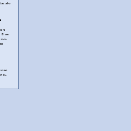
das aber
.
h
lers
u Ehren
sser-
als
n
 seine
iner...