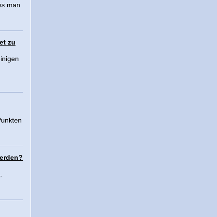
uss man
et zu
einigen
.
Punkten
werden?
,