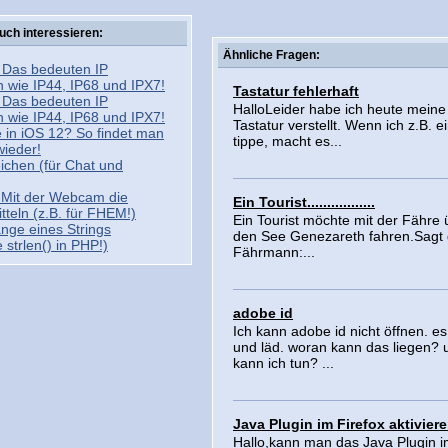
uch interessieren:
Ähnliche Fragen:
 Das bedeuten IP
 wie IP44, IP68 und IPX7!
Tastatur fehlerhaft
 Das bedeuten IP
HalloLeider habe ich heute meine
 wie IP44, IP68 und IPX7!
Tastatur verstellt. Wenn ich z.B. ei
in iOS 12? So findet man
tippe, macht es...
wieder!
ichen (für Chat und
Mit der Webcam die
Ein Tourist.................
itteln (z.B. für FHEM!)
Ein Tourist möchte mit der Fähre 
änge eines Strings
den See Genezareth fahren.Sagt 
 strlen() in PHP!)
Fährmann:...
adobe id
Ich kann adobe id nicht öffnen. es
und läd. woran kann das liegen?
kann ich tun? ...
Java Plugin im Firefox aktivier
Hallo,kann man das Java Plugin 