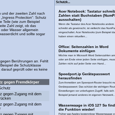
Schutzk...
Acer Notebook: Tastatur schreib
n und der zweiten Zahl nach
Zahlen statt Buchstaben (NumP
r „Ingress Protection“: Schutz
ausschalten)
 Teile (wie zum Beispiel
Wenn die Tastatur des Acer Notebooks andere
te Zahl zeigt, ob das
schreibt als gewünscht, ist vielleicht das NumP
r oder Wasser allgemein
eingeschaltet. Acer Notebooks (zum Beispiel da
 wasserdicht und sollte sogar
haben einen virtuellen...
Office: Seitenzahlen in Word
Dokumente einfügen
Möchte man in Microsoft Word Seitenzahlen a
oder am Ende einer jeden Seite einfügen, mus
 gegen Berührungen an. Fehlt
Zahlen nicht auf jeder Seite von Hand...
 Beispiel die Schutzklasse
 darauf geprüft oder es keine
Speedport.ip Gerätepasswort
herausfinden
tz gegen Fremdkörper
Zum Anmelden am Speerport-Router braucht m
Gerätepasswort: Das schützt die wichtigen Rout
Schutz
Einstellungen vor unbefugtem Zugriff, falls sich
z gegen Zugang mit dem
Beispiel jemand anderes im eigenen Netzwerk..
rücken
z gegen Zugang mit dem
Wasserwaage in iOS 12? So fin
r
die Funktion wieder!
z gegen Zugang mit
Früher war Apples kostennlose Wasserwaage ein