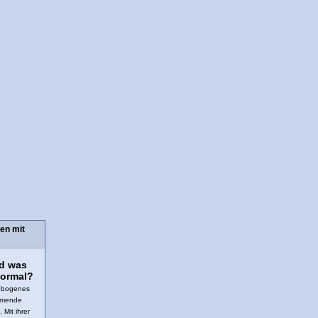
en mit
nd was
normal?
gebogenes
ehmende
 Mit ihrer