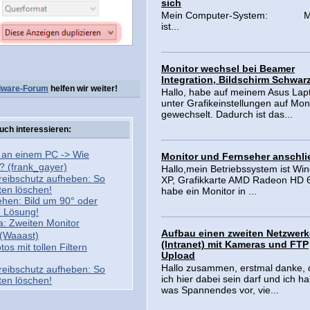
sich
Mein Computer-System: M
ist...
Monitor wechsel bei Beamer
Integration, Bildschirm Schwar
dware-Forum
helfen wir weiter!
Hallo, habe auf meinem Asus Lap
unter Grafikeinstellungen auf Mon
gewechselt. Dadurch ist das...
uch interessieren:
e an einem PC -> Wie
Monitor und Fernseher anschli
? (frank_gayer)
Hallo,mein Betriebssystem ist Wi
reibschutz aufheben: So
XP, Grafikkarte AMD Radeon HD 
en löschen!
habe ein Monitor in ...
ehen: Bild um 90° oder
- Lösung!
a: Zweiten Monitor
Aufbau einen zweiten Netzwer
(Waaast)
(Intranet) mit Kameras und FTP
os mit tollen Filtern
Upload
Hallo zusammen, erstmal danke, 
reibschutz aufheben: So
ich hier dabei sein darf und ich h
en löschen!
was Spannendes vor, vie...