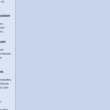
 ein
nutzen
 es
r den
en...
uen
cht
m Monitor
er
na
nwandfrei,
r Gründe
11 nicht
:
ht mehr