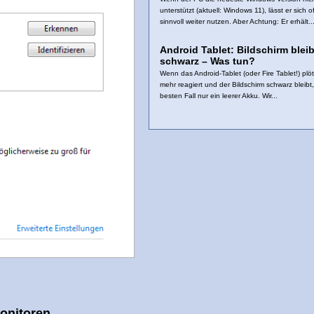
unterstützt (aktuell: Windows 11), lässt er sich o
sinnvoll weiter nutzen. Aber Achtung: Er erhält..
Android Tablet: Bildschirm bleib
schwarz – Was tun?
Wenn das Android-Tablet (oder Fire Tablet!) plöt
mehr reagiert und der Bildschirm schwarz bleibt, 
besten Fall nur ein leerer Akku. Wir...
Monitoren