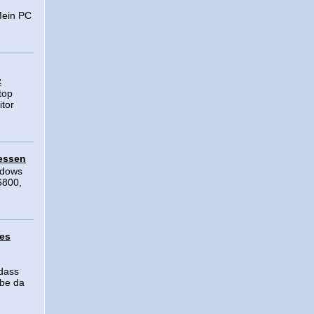
ein PC
z
top
itor
essen
ndows
6800,
kes
dass
abe da