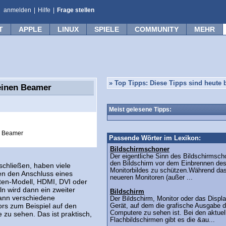
anmelden
|
Hilfe
|
Frage stellen
T
APPLE
LINUX
SPIELE
COMMUNITY
MEHR
»
Top Tipps: Diese Tipps sind heute b
einen Beamer
Meist gelesene Tipps:
n Beamer
Passende Wörter im Lexikon:
Bildschirmschoner
Der eigentliche Sinn des Bildschirmscho
den Bildschirm vor dem Einbrennen de
chließen, haben viele
Monitorbildes zu schützen.Während das
zen den Anschluss eines
neueren Monitoren (außer ...
rten-Modell, HDMI, DVI oder
n wird dann ein zweiter
Bildschirm
ann verschiedene
Der Bildschirm, Monitor oder das Displa
rs zum Beispiel auf den
Gerät, auf dem die grafische Ausgabe 
Computere zu sehen ist. Bei den aktuel
 zu sehen. Das ist praktisch,
Flachbildschirmen gibt es die &au...