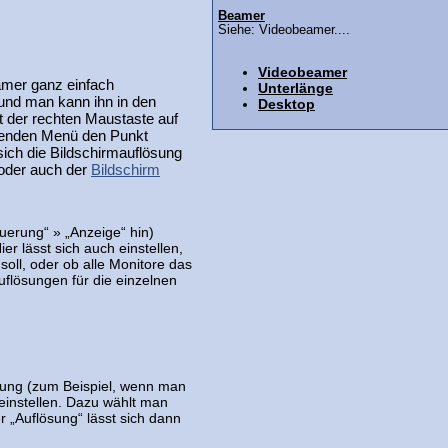
Beamer
Siehe: Videobeamer....
Videobeamer
amer ganz einfach
Unterlänge
und man kann ihn in den
Desktop
t der rechten Maustaste auf
penden Menü den Punkt
sich die Bildschirmauflösung
oder auch der
Bildschirm
uerung“ » „Anzeige“ hin)
er lässt sich auch einstellen,
oll, oder ob alle Monitore das
uflösungen für die einzelnen
sung (zum Beispiel, wenn man
einstellen. Dazu wählt man
r „Auflösung“ lässt sich dann