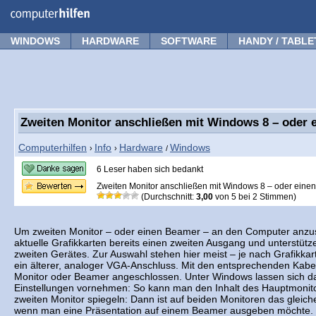
Forum
Tipps
News
Frage stellen
WINDOWS
HARDWARE
SOFTWARE
HANDY / TABLE
Zweiten Monitor anschließen mit Windows 8 – oder 
Computerhilfen
Info
Hardware
Windows
›
›
/
6 Leser haben sich bedankt
Zweiten Monitor anschließen mit Windows 8 – oder eine
(Durchschnitt:
3,00
von
5
bei
2
Stimmen)
Um zweiten Monitor – oder einen Beamer – an den Computer anzus
aktuelle Grafikkarten bereits einen zweiten Ausgang und unterstüt
zweiten Gerätes. Zur Auswahl stehen hier meist – je nach Grafikka
ein älterer, analoger VGA-Anschluss. Mit den entsprechenden Kabel
Monitor oder Beamer angeschlossen. Unter Windows lassen sich d
Einstellungen vornehmen: So kann man den Inhalt des Hauptmonito
zweiten Monitor spiegeln: Dann ist auf beiden Monitoren das gleiche
wenn man eine Präsentation auf einem Beamer ausgeben möchte.