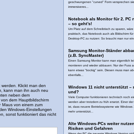
geschwungenen "curved" Form versprechen sie
immersiveres...
Notebook als Monitor für 2. PC 
– so geht’s!
Um Platz auf dem Schreibtisch zu sparen, wäre
praktisch, das Notebook auch als Bildschirm fü
Desktop-PC zu nutzen: So braucht man nur ein
Samsung Monitor-Ständer abba
(z.B. SyncMaster)
Einen Samsung Monitor kann man eigentlich lei
montieren und wieder abbauen: Nur der Fuss a
kann etwas "bockig" sein. Diesen muss man ab
ebenfalls...
 werden. Klickt man den
Windows 11 nicht unterstützt – 
an, kann man ihn auch neu
und?
 unten neben dem
Viele Computer funktionieren technisch noch ei
ts von dem Hauptbildschirm
werden aber trotzdem zu früh ersetzt. Einer de
er Maus von einem zum
ist, dass neuere Betriebssysteme wie Windows 
 den Windows-Einstellungen
mehr unterstützt...
, sonst funktioniert das nicht
Alte Windows-PCs weiter nutzen
Risiken und Gefahren
Wenn der PC die neueste Windows Version nic