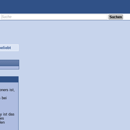
eliebt
ners ist,
s
 bei
y ist das
des
len