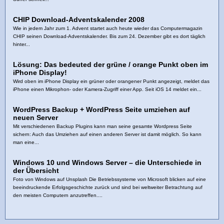
CHIP Download-Adventskalender 2008
Wie in jedem Jahr zum 1. Advent startet auch heute wieder das Computermagazin
CHIP seinen Download-Adventskalender. Bis zum 24. Dezember gibt es dort täglich
hinter...
Lösung: Das bedeuted der grüne / orange Punkt oben im
iPhone Display!
Wird oben im iPhone Display ein grüner oder orangener Punkt angezeigt, meldet das
iPhone einen Mikrophon- oder Kamera-Zugriff einer App. Seit iOS 14 meldet ein...
WordPress Backup + WordPress Seite umziehen auf
neuen Server
Mit verschiedenen Backup Plugins kann man seine gesamte Wordpress Seite
sichern: Auch das Umziehen auf einen anderen Server ist damit möglich. So kann
man eine...
Windows 10 und Windows Server – die Unterschiede in
der Übersicht
Foto von Windows auf Unsplash Die Betriebssysteme von Microsoft blicken auf eine
beeindruckende Erfolgsgeschichte zurück und sind bei weltweiter Betrachtung auf
den meisten Computern anzutreffen....