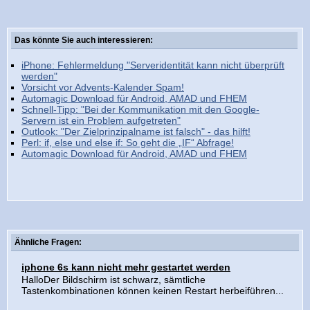
Das könnte Sie auch interessieren:
iPhone: Fehlermeldung "Serveridentität kann nicht überprüft
werden"
Vorsicht vor Advents-Kalender Spam!
Automagic Download für Android, AMAD und FHEM
Schnell-Tipp: "Bei der Kommunikation mit den Google-
Servern ist ein Problem aufgetreten"
Outlook: "Der Zielprinzipalname ist falsch" - das hilft!
Perl: if, else und else if: So geht die „IF“ Abfrage!
Automagic Download für Android, AMAD und FHEM
Ähnliche Fragen:
iphone 6s kann nicht mehr gestartet werden
HalloDer Bildschirm ist schwarz, sämtliche
Tastenkombinationen können keinen Restart herbeiführen...