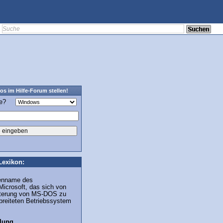
os im Hilfe-Forum stellen!
ge?
Lexikon:
kenname des
icrosoft, das sich von
eiterung von MS-DOS zu
breiteten Betriebssystem
lung