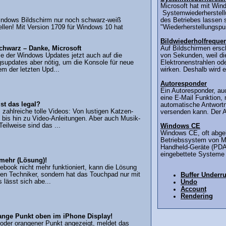
Microsoft hat mit Wi
Systemwiederherstell
Windows Bildschirm nur noch schwarz-weiß
des Betriebes lassen 
ellen! Mit Version 1709 für Windows 10 hat
"Wiederherstellungspun
Bildwiederholfreque
chwarz – Danke, Microsoft
Auf Bildschirmen ersch
me der Windows Updates jetzt auch auf die
von Sekunden, weil d
supdates aber nötig, um die Konsole für neue
Elektronenstrahlen ode
em der letzten Upd...
wirken. Deshalb wird es
Autoresponder
Ein Autoresponder, auc
eine E-Mail Funktion,
st das legal?
automatische Antwortn
 zahlreiche tolle Videos: Von lustigen Katzen-
versenden kann. Der A
 bis hin zu Video-Anleitungen. Aber auch Musik-
eilweise sind das ...
Windows CE
Windows CE, oft abgek
Betriebssystem von Mic
Handheld-Geräte (PDAs
eingebettete Systeme (
 mehr (Lösung)!
book nicht mehr funktioniert, kann die Lösung
nen Techniker, sondern hat das Touchpad nur mit
Buffer Underr
 lässt sich abe...
Undo
Account
Rendering
ange Punkt oben im iPhone Display!
 oder orangener Punkt angezeigt, meldet das