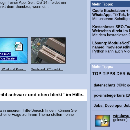
griff einer App. Seit iOS 14 meldet ein
Mehr Tipps:
unkt dem Benutzer, wenn di...
Coole Buchstaben + S
WhatsApp, TikTok, I
Mit unserem Schriftgen
Kostenloses SEO-Too
Webseiten direkt im
Mit dem kostenlosen 
Lösung: ModuleNotF
named 'moviepy.edit
Python kann auch Vid
Mehr Tipps:
l, Word und Powe...
Mainboard: PCI und A...
TOP-TIPPS DER
datenschutz
(404x g
ibt schwarz und oben blinkt" im Hilfe-
pc-einsteigerkurs
(2
Jobs: Developer-Jo
in unserem Hilfe-Bereich finden, können Sie
st eine Frage zu Ihrem Thema stellen - ohne
windows-
gelesen)