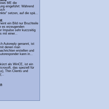
ndows ME die
ung eingeführt: Während
sich
kte" setzen, auf die spä...
nz
eint ein Bild nur Bruchteile
ie es erzeugenden
r Impulse sehr kurzzeitig
 mit einer...
h Autoreply genannt, ist
 mit denen man
achrichten erstellen und
utoresponder kann in...
ürzt als WinCE, ist ein
rosoft, das speziell für
), Thin Clients und
...
un