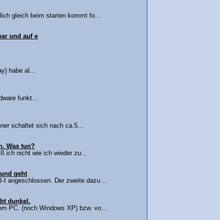
ch gleich beim starten kommt fo...
bar und auf e
y) habe al...
dware funkt...
ner schaltet sich nach ca.5...
an. Was tun?
ich nicht wie ich wieder zu...
rund geht
I angeschlossen. Der zweite dazu ...
ibt dunkel.
nem PC. (noch Windows XP) bzw. vo...