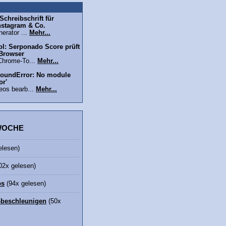
chreibschrift für
nstagram & Co.
erator ...
Mehr...
l: Serponado Score prüft
 Browser
Chrome-To...
Mehr...
oundError: No module
or'
eos bearb...
Mehr...
 WOCHE
elesen)
02x gelesen)
bs
(94x gelesen)
beschleunigen
(50x