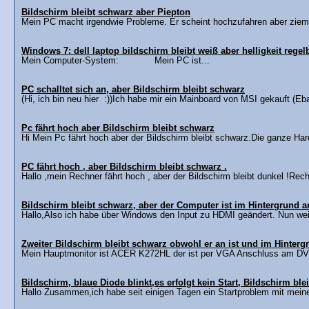
Bildschirm bleibt schwarz aber Piepton
Mein PC macht irgendwie Probleme. Er scheint hochzufahren aber ziemli
Windows 7: dell laptop bildschirm bleibt weiß aber helligkeit regel
Mein Computer-System: Mein PC ist...
PC schalltet sich an, aber Bildschirm bleibt schwarz
(Hi, ich bin neu hier :))Ich habe mir ein Mainboard von MSI gekauft (Eba
Pc fährt hoch aber Bildschirm bleibt schwarz
Hi Mein Pc fährt hoch aber der Bildschirm bleibt schwarz.Die ganze Har
PC fährt hoch , aber Bildschirm bleibt schwarz .
Hallo ,mein Rechner fährt hoch , aber der Bildschirm bleibt dunkel !Rech
Bildschirm bleibt schwarz, aber der Computer ist im Hintergrund 
Hallo,Also ich habe über Windows den Input zu HDMI geändert. Nun weiß 
Zweiter Bildschirm bleibt schwarz obwohl er an ist und im Hinterg
Mein Hauptmonitor ist ACER K272HL der ist per VGA Anschluss am DVI-
Bildschirm, blaue Diode blinkt,es erfolgt kein Start, Bildschirm ble
Hallo Zusammen,ich habe seit einigen Tagen ein Startproblem mit mei