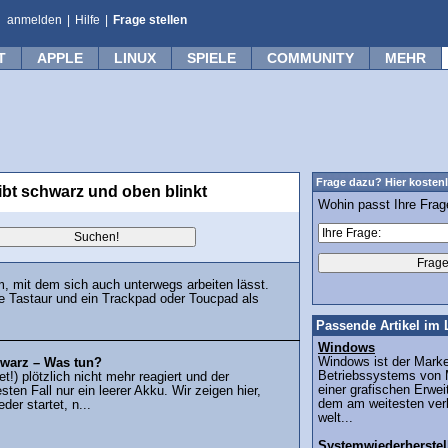
anmelden
|
Hilfe
|
Frage stellen
T
APPLE
LINUX
SPIELE
COMMUNITY
MEHR
Frage dazu? Hier kostenl
ibt schwarz und oben blinkt
Wohin passt Ihre Fra
m, mit dem sich auch unterwegs arbeiten lässt.
ne Tastaur und ein Trackpad oder Toucpad als
Passende Artikel im 
Windows
Windows ist der Mar
hwarz – Was tun?
Betriebssystems von M
t!) plötzlich nicht mehr reagiert und der
einer grafischen Erw
sten Fall nur ein leerer Akku. Wir zeigen hier,
dem am weitesten ver
der startet, n...
welt...
Systemwiederherstel