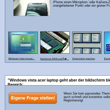
iPhone einen Mikrophon- oder Kamera-Zu
orangefarbener Punkt oder ein grüner P
Windows Vista format...
Screenshot machen
Exce
Notebook RAM aufrÃ�...
"Windows vista acer laptop geht aber der bildschirm ble
Bereich:
Wenn Sie kein passendes Thema 
auch schnell und kostenlos selb
Registrierung!