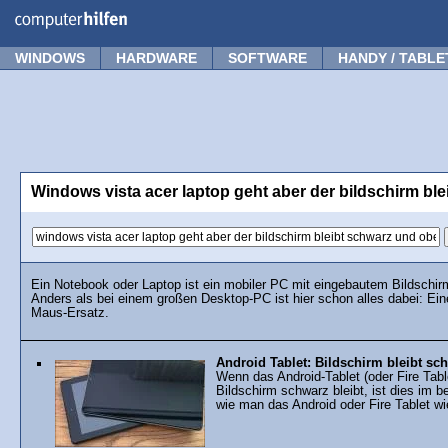
Forum
Tipps
News
Frage stellen
WINDOWS
HARDWARE
SOFTWARE
HANDY / TABLE
Windows vista acer laptop geht aber der bildschirm ble
Ein Notebook oder Laptop ist ein mobiler PC mit eingebautem Bildschir
Anders als bei einem großen Desktop-PC ist hier schon alles dabei: Ei
Maus-Ersatz.
Android Tablet: Bildschirm bleibt sc
Wenn das Android-Tablet (oder Fire Table
Bildschirm schwarz bleibt, ist dies im be
wie man das Android oder Fire Tablet wie