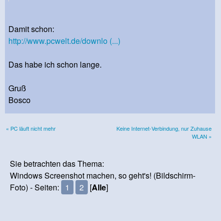
Damit schon:
http://www.pcwelt.de/downlo (...)
Das habe ich schon lange.
Gruß
Bosco
« PC läuft nicht mehr
Keine Internet-Verbindung, nur Zuhause
WLAN »
Sie betrachten das Thema:
Windows Screenshot machen, so geht's! (Bildschirm-
Foto) - Seiten:
1
2
[
Alle
]