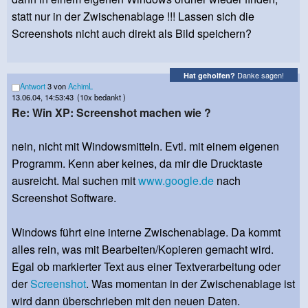
statt nur in der Zwischenablage !!! Lassen sich die
Screenshots nicht auch direkt als Bild speichern?
Danke sagen!
Hat geholfen?
Antwort
3 von
AchimL
13.06.04, 14:53:43
(10x bedankt )
Re: Win XP: Screenshot machen wie ?
nein, nicht mit Windowsmitteln. Evtl. mit einem eigenen
Programm. Kenn aber keines, da mir die Drucktaste
ausreicht. Mal suchen mit
www.google.de
nach
Screenshot Software.
Windows führt eine interne Zwischenablage. Da kommt
alles rein, was mit Bearbeiten/Kopieren gemacht wird.
Egal ob markierter Text aus einer Textverarbeitung oder
der
Screenshot
. Was momentan in der Zwischenablage ist
wird dann überschrieben mit den neuen Daten.