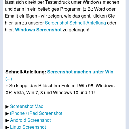
lässt sich direkt per Tastendruck unter Windows machen
und dann in ein beliebiges Programm (z.B.: Word oder
Email) einfügen - wir zeigen, wie das geht, klicken Sie
hier, um zu unserer
Screenshot Schnell-Anleitung
oder
hier:
Windows Screenshot
zu gelangen!
Schnell-Anleitung:
Screenshot machen unter Win
(...)
» So klappt das Bildschirm-Foto mit Win 98, Windows
XP, Vista, Win 7, 8 und Windows 10 und 11!
▶
Screenshot Mac
▶
iPhone / iPad Screenshot
▶
Android Screenshot
▶
Linux Screenshot