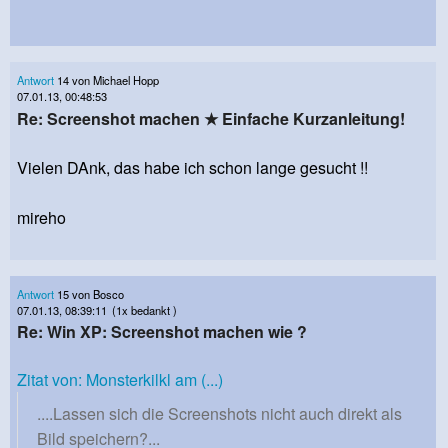
Antwort
14 von Michael Hopp
07.01.13, 00:48:53
Re: Screenshot machen ★ Einfache Kurzanleitung!
Vielen DAnk, das habe ich schon lange gesucht !!
mireho
Antwort
15 von Bosco
07.01.13, 08:39:11
(1x bedankt )
Re: Win XP: Screenshot machen wie ?
Zitat von: Monsterkilkl am (...)
....Lassen sich die Screenshots nicht auch direkt als
Bild speichern?...