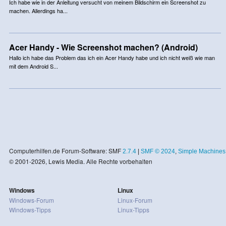
Ich habe wie in der Anleitung versucht von meinem Bildschirm ein Screenshot zu
machen. Allerdings ha...
Acer Handy - Wie Screenshot machen? (Android)
Hallo ich habe das Problem das ich ein Acer Handy habe und ich nicht weiß wie man
mit dem Android S...
Computerhilfen.de Forum-Software: SMF
2.7.4
|
SMF © 2024
,
Simple Machines
© 2001-2026, Lewis Media. Alle Rechte vorbehalten
Windows
Linux
Windows-Forum
Linux-Forum
Windows-Tipps
Linux-Tipps