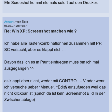
Ein Screeshot kommt niemals sofort auf den Drucker.
Antwort
7 von Elora
06.02.07, 21:16:57
Re: Win XP: Screenshot machen wie ?
Ich habe alle Tastenkombinationnen zusammen mit PRT
SC versucht, aber es klappt nicht...
Davon das ich es in Paint einfuegen muss bin ich mal
ausgegangen ^^
es klappt aber nicht, weder mit CONTROL + V oder wenn
ich versuche ueber "Menue", "Edit§ einzufuegen weil das
nicht klickbar ist (sprich da ist kein Screenshot Bild in der
Zwischenablage)