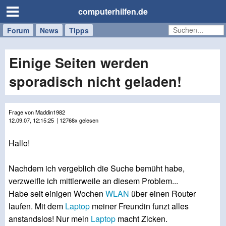
computerhilfen.de
Forum
Handy
Windows
Mac
News
Tipps
/
Tablet
Einige Seiten werden
sporadisch nicht geladen!
Frage von Maddin1982
12.09.07, 12:15:25
| 12768x gelesen
Hallo!
Nachdem ich vergeblich die Suche bemüht habe,
verzweifle ich mittlerweile an diesem Problem...
Habe seit einigen Wochen
WLAN
über einen Router
laufen. Mit dem
Laptop
meiner Freundin funzt alles
anstandslos! Nur mein
Laptop
macht Zicken.