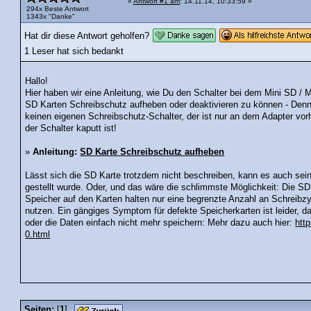
«
Antwort #1 am
: 14.11.14, 10:33:59 »
294x Beste Antwort
1343x "Danke"
Hat dir diese Antwort geholfen?
1 Leser hat sich bedankt
Hallo!
Hier haben wir eine Anleitung, wie Du den Schalter bei dem Mini SD /
SD Karten Schreibschutz aufheben oder deaktivieren zu können - Denn 
keinen eigenen Schreibschutz-Schalter, der ist nur an dem Adapter vo
der Schalter kaputt ist!
»
Anleitung:
SD Karte Schreibschutz aufheben
Lässt sich die SD Karte trotzdem nicht beschreiben, kann es auch sei
gestellt wurde. Oder, und das wäre die schlimmste Möglichkeit: Die SD 
Speicher auf den Karten halten nur eine begrenzte Anzahl an Schreibz
nutzen. Ein gängiges Symptom für defekte Speicherkarten ist leider, d
oder die Daten einfach nicht mehr speichern: Mehr dazu auch hier:
htt
0.html
Seiten:
[
1
]