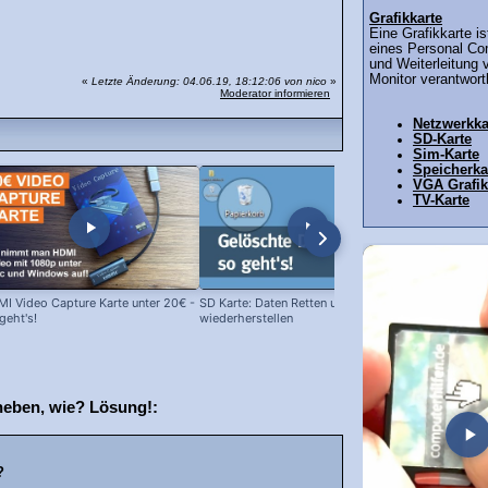
Grafikkarte
Eine Grafikkarte is
eines Personal Co
und Weiterleitung 
Monitor verantwortl
«
Letzte Änderung: 04.06.19, 18:12:06 von nico
»
Moderator informieren
Netzwerkka
SD-Karte
Sim-Karte
Speicherka
VGA Grafik
TV-Karte
I Video Capture Karte unter 20€ -
SD Karte: Daten Retten und Fotos
Samsung Dru
geht's!
wiederherstellen
Toner-Kartu
ersetzen!
heben, wie? Lösung!:
?