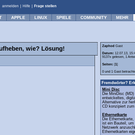
anmelden
|
Hilfe
|
Frage stellen
T
APPLE
LINUX
SPIELE
COMMUNITY
MEHR
Zaphod
Gast
aufheben, wie? Lösung!
Datum:
12.07.13, 15:
9137x gelesen, 1 Antw
Seiten:
[
1
]
0 und 1 Gast betrach
Fremdwörter? Erk
Mini Disc
Die MiniDisc (MD)
entwickeltes, digi
Alternative zur h
CD konzipiert zum
Ethernetkarte
Die Ethernetkarte,
ist ein Bauteil, u
Netzwerk anzuschl
Ethernetkarten eig