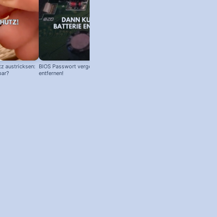
z austricksen:
BIOS Passwort vergessen! Batterie
bar?
entfernen!