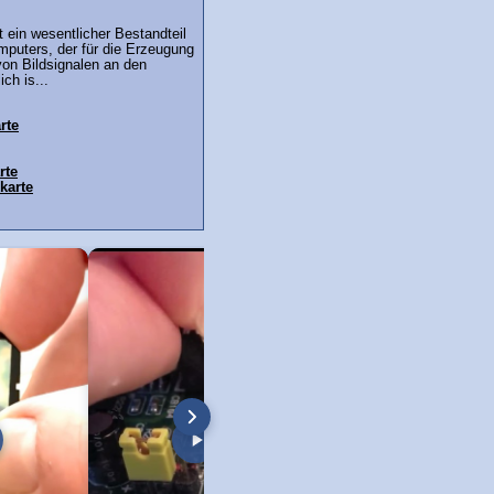
t ein wesentlicher Bestandteil
mputers, der für die Erzeugung
von Bildsignalen an den
ich is...
rte
rte
karte
cker Toner Wechsel!
Telekom Speedport Router: Sprache
PC an Notebook Bild
sche entfernen und
auf deutsch umstellen!
anschließen - so geht