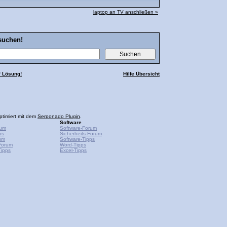
laptop an TV anschließen »
suchen!
? Lösung!
Hilfe Übersicht
ptimiert mit dem
Serponado Plugin
.
Software
rum
Software-Forum
ps
Sicherheits-Forum
um
Software-Tipps
Forum
Word-Tipps
ipps
Excel-Tipps