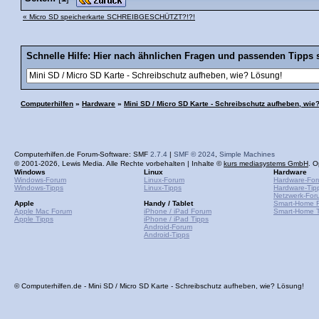
« Micro SD speicherkarte SCHREIBGESCHÜTZT?!?!
Schnelle Hilfe: Hier nach ähnlichen Fragen und passenden Tipps 
Computerhilfen
»
Hardware
»
Mini SD / Micro SD Karte - Schreibschutz aufheben, wie
Computerhilfen.de Forum-Software: SMF
2.7.4
|
SMF © 2024
,
Simple Machines
© 2001-2026, Lewis Media. Alle Rechte vorbehalten | Inhalte ©
kurs mediasystems GmbH
. O
Windows
Linux
Hardware
Windows-Forum
Linux-Forum
Hardware-Fo
Windows-Tipps
Linux-Tipps
Hardware-Tip
Netzwerk-For
Apple
Handy / Tablet
Smart-Home 
Apple Mac Forum
iPhone / iPad Forum
Smart-Home T
Apple Tipps
iPhone / iPad Tipps
Android-Forum
Android-Tipps
© Computerhilfen.de - Mini SD / Micro SD Karte - Schreibschutz aufheben, wie? Lösung!