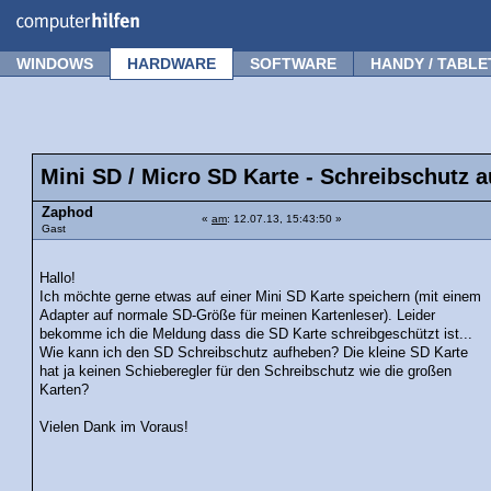
Forum
Tipps
News
Frage stellen
WINDOWS
HARDWARE
SOFTWARE
HANDY / TABLE
Mini SD / Micro SD Karte - Schreibschutz 
Zaphod
«
am
: 12.07.13, 15:43:50 »
Gast
Hallo!
Ich möchte gerne etwas auf einer Mini SD Karte speichern (mit einem
Adapter auf normale SD-Größe für meinen Kartenleser). Leider
bekomme ich die Meldung dass die SD Karte schreibgeschützt ist...
Wie kann ich den SD Schreibschutz aufheben? Die kleine SD Karte
hat ja keinen Schieberegler für den Schreibschutz wie die großen
Karten?
Vielen Dank im Voraus!