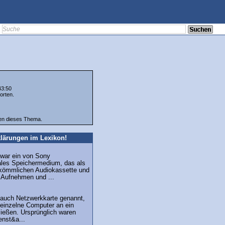
43:50
orten.
ten dieses Thema.
lärungen im Lexikon!
 war ein von Sony
tales Speichermedium, das als
erkömmlichen Audiokassette und
 Aufnehmen und ...
 auch Netzwerkkarte genannt,
m einzelne Computer an ein
ießen. Ursprünglich waren
enst&a...