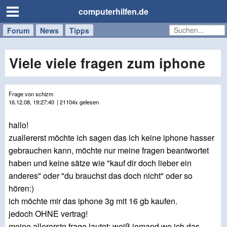
computerhilfen.de
Forum
Handy
Windows
Mac
News
Tipps
/
Tablet
Viele viele fragen zum iphone
Frage von schizm
16.12.08, 19:27:40
| 21104x gelesen
hallo!
zuallererst möchte ich sagen das ich keine iphone hasser
gebrauchen kann, möchte nur meine fragen beantwortet
haben und keine sätze wie "kauf dir doch lieber ein
anderes" oder "du brauchst das doch nicht" oder so
hören:)
ich möchte mir das iphone 3g mit 16 gb kaufen.
jedoch OHNE vertrag!
meine allererste frage lautet: weiß jemand wo ich das