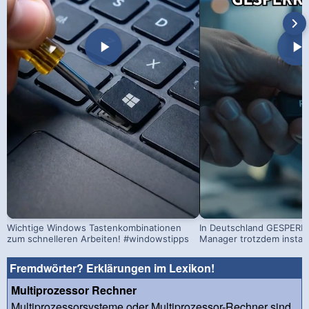
Wichtige Windows Tastenkombinationen
In Deutschland GESPERRT
zum schnelleren Arbeiten! #windowstipps
Manager trotzdem install
Fremdwörter? Erklärungen im Lexikon!
Multiprozessor Rechner
Multiprozessorsysteme oder Multiprozessor-Rechner sind