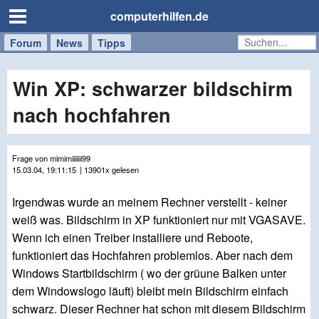
computerhilfen.de
Forum
Handy
Windows
Mac
News
Tipps
/
Tablet
Win XP: schwarzer bildschirm
nach hochfahren
Frage von mimimiiiiiii99
15.03.04, 19:11:15
| 13901x gelesen
Irgendwas wurde an meinem Rechner verstellt - keiner
weiß was. Bildschirm in XP funktioniert nur mit VGASAVE.
Wenn ich einen Treiber installiere und Reboote,
funktioniert das Hochfahren problemlos. Aber nach dem
Windows Startbildschirm ( wo der grüune Balken unter
dem Windowslogo läuft) bleibt mein Bildschirm einfach
schwarz. Dieser Rechner hat schon mit diesem Bildschirm