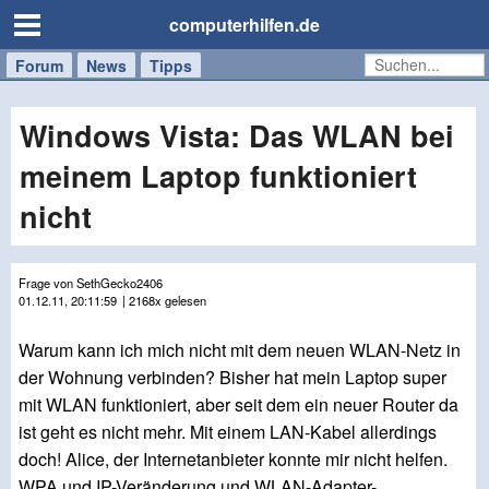
computerhilfen.de
Forum
Handy
Windows
Mac
News
Tipps
/
Tablet
Windows Vista: Das WLAN bei
meinem Laptop funktioniert
nicht
Frage von SethGecko2406
01.12.11, 20:11:59
| 2168x gelesen
Warum kann ich mich nicht mit dem neuen WLAN-Netz in
der Wohnung verbinden? Bisher hat mein Laptop super
mit WLAN funktioniert, aber seit dem ein neuer Router da
ist geht es nicht mehr. Mit einem LAN-Kabel allerdings
doch! Alice, der Internetanbieter konnte mir nicht helfen.
WPA und IP-Veränderung und WLAN-Adapter-