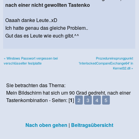
nach einer nicht gewollten Tastenko
Oaaah danke Leute..xD
Ich hatte genau das gleiche Problem..
Gut das es Leute wie euch gibt.^^
« Windows Passwort vergessen bei
Prozedureinsprungpunkt
verschlüsselter festplatte
'InterlockedCompareExchange64' in
Kernel32.dll »
Sie betrachten das Thema:
Mein Bildschirm hat sich um 90 Grad gedreht, nach einer
Tastenkombination - Seiten: [
1
]
2
3
4
5
Nach oben gehen
|
Beitragsübersicht