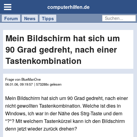
computerhilfen.de
Forum
Handy
Windows
Mac
News
Tipps
/
Tablet
Mein Bildschirm hat sich um
90 Grad gedreht, nach einer
Tastenkombination
Frage von BlueManOne
06.01.06, 09:19:57
| 573288x gelesen
Mein Bildschirm hat sich um 90 Grad gedreht, nach einer
nicht gewollten Tastenkombination. Welche ist dies in
Windows, ich war in der Nähe des Strg-Taste und dem
"?"? Mit welchem Tastenkürzel kann ich den Bildschirm
denn jetzt wieder zurück drehen?