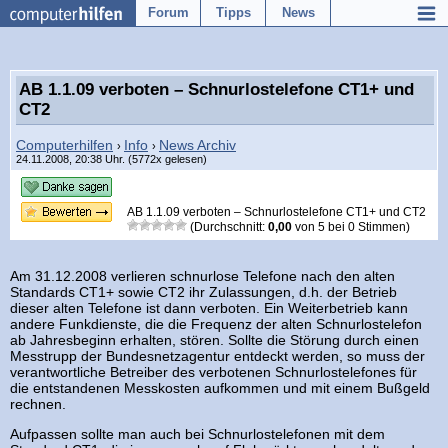
Forum
Tipps
News
AB 1.1.09 verboten – Schnurlostelefone CT1+ und
CT2
Computerhilfen
Info
News Archiv
›
›
24.11.2008, 20:38 Uhr. (5772x gelesen)
AB 1.1.09 verboten – Schnurlostelefone CT1+ und CT2
(Durchschnitt:
0,00
von
5
bei
0
Stimmen)
Am 31.12.2008 verlieren schnurlose Telefone nach den alten
Standards CT1+ sowie CT2 ihr Zulassungen, d.h. der Betrieb
dieser alten Telefone ist dann verboten. Ein Weiterbetrieb kann
andere Funkdienste, die die Frequenz der alten Schnurlostelefon
ab Jahresbeginn erhalten, stören. Sollte die Störung durch einen
Messtrupp der Bundesnetzagentur entdeckt werden, so muss der
verantwortliche Betreiber des verbotenen Schnurlostelefones für
die entstandenen Messkosten aufkommen und mit einem Bußgeld
rechnen.
Aufpassen sollte man auch bei Schnurlostelefonen mit dem