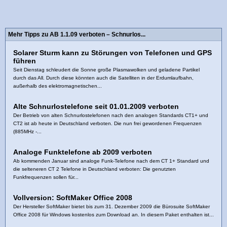
Mehr Tipps zu AB 1.1.09 verboten – Schnurlos...
Solarer Sturm kann zu Störungen von Telefonen und GPS
führen
Seit Dienstag schleudert die Sonne große Plasmawolken und geladene Partikel
durch das All. Durch diese könnten auch die Satelliten in der Erdumlaufbahn,
außerhalb des elektromagnetischen...
Alte Schnurlostelefone seit 01.01.2009 verboten
Der Betrieb von alten Schnurlostelefonen nach den analogen Standards CT1+ und
CT2 ist ab heute in Deutschland verboten. Die nun frei gewordenen Frequenzen
(885MHz -...
Analoge Funktelefone ab 2009 verboten
Ab kommenden Januar sind analoge Funk-Telefone nach dem CT 1+ Standard und
die selteneren CT 2 Telefone in Deutschland verboten: Die genutzten
Funkfrequenzen sollen für...
Vollversion: SoftMaker Office 2008
Der Hersteller SoftMaker bietet bis zum 31. Dezember 2009 die Bürosuite SoftMaker
Office 2008 für Windows kostenlos zum Download an. In diesem Paket enthalten ist...