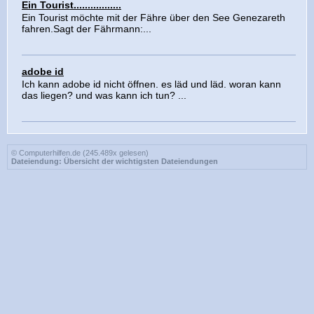
Ein Tourist.................
Ein Tourist möchte mit der Fähre über den See Genezareth
fahren.Sagt der Fährmann:...
adobe id
Ich kann adobe id nicht öffnen. es läd und läd. woran kann
das liegen? und was kann ich tun? ...
© Computerhilfen.de (245.489x gelesen)
Dateiendung: Übersicht der wichtigsten Dateiendungen