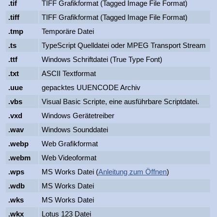
.tif
TIFF Grafikformat (Tagged Image File Format)
.tiff
TIFF Grafikformat (Tagged Image File Format)
.tmp
Temporäre Datei
.ts
TypeScript Quelldatei oder MPEG Transport Stream
.ttf
Windows Schriftdatei (True Type Font)
.txt
ASCII Textformat
.uue
gepacktes UUENCODE Archiv
.vbs
Visual Basic Scripte, eine ausführbare Scriptdatei.
.vxd
Windows Gerätetreiber
.wav
Windows Sounddatei
.webp
Web Grafikformat
.webm
Web Videoformat
.wps
MS Works Datei (
Anleitung zum Öffnen
)
.wdb
MS Works Datei
.wks
MS Works Datei
.wkx
Lotus 123 Datei