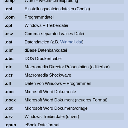
.cmp
Word – Rechtschreibprüfung
.cnf
Einstellungsdateiendateien (Config)
.com
Programmdatei
.cpl
Windows – Treiberdatei
.csv
Comma-separated values Datei
.dat
Datendateien (z.B.
Winmail.dat
)
.dbf
dBase Datenbankdatei
.dbs
DOS Druckertreiber
.dir
Macromedia Director Präsentation (editierbar)
.dcr
Macromedia Shockwave
.dll
Daten von Windows – Programmen
.doc
Microsoft Word Dokumente
.docx
Microsoft Word Dokument (neueres Format)
.dot
Microsoft Word Dokumentvorlage
.drv
Windows Treiberdatei (driver)
.epub
eBook Dateiformat