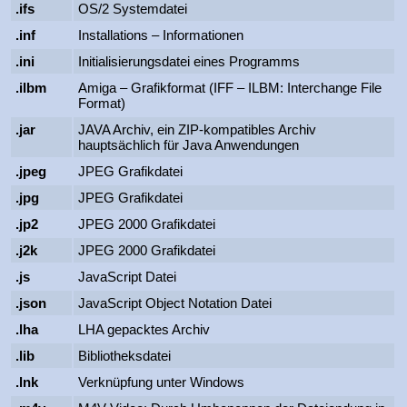
.ifs
OS/2 Systemdatei
.inf
Installations – Informationen
.ini
Initialisierungsdatei eines Programms
.ilbm
Amiga – Grafikformat (IFF – ILBM: Interchange File
Format)
.jar
JAVA Archiv, ein ZIP-kompatibles Archiv
hauptsächlich für Java Anwendungen
.jpeg
JPEG Grafikdatei
.jpg
JPEG Grafikdatei
.jp2
JPEG 2000 Grafikdatei
.j2k
JPEG 2000 Grafikdatei
.js
JavaScript Datei
.json
JavaScript Object Notation Datei
.lha
LHA gepacktes Archiv
.lib
Bibliotheksdatei
.lnk
Verknüpfung unter Windows