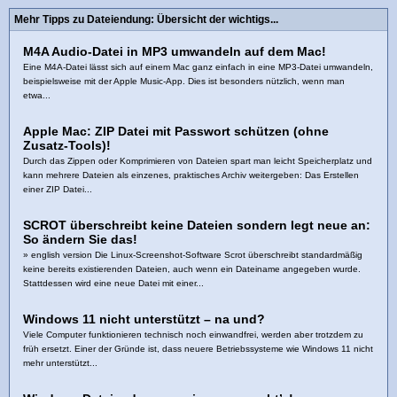
Mehr Tipps zu Dateiendung: Übersicht der wichtigs...
M4A Audio-Datei in MP3 umwandeln auf dem Mac!
Eine M4A-Datei lässt sich auf einem Mac ganz einfach in eine MP3-Datei umwandeln,
beispielsweise mit der Apple Music-App. Dies ist besonders nützlich, wenn man
etwa...
Apple Mac: ZIP Datei mit Passwort schützen (ohne
Zusatz-Tools)!
Durch das Zippen oder Komprimieren von Dateien spart man leicht Speicherplatz und
kann mehrere Dateien als einzenes, praktisches Archiv weitergeben: Das Erstellen
einer ZIP Datei...
SCROT überschreibt keine Dateien sondern legt neue an:
So ändern Sie das!
» english version Die Linux-Screenshot-Software Scrot überschreibt standardmäßig
keine bereits existierenden Dateien, auch wenn ein Dateiname angegeben wurde.
Stattdessen wird eine neue Datei mit einer...
Windows 11 nicht unterstützt – na und?
Viele Computer funktionieren technisch noch einwandfrei, werden aber trotzdem zu
früh ersetzt. Einer der Gründe ist, dass neuere Betriebssysteme wie Windows 11 nicht
mehr unterstützt...