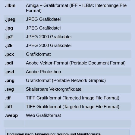
.ilbm
Amiga – Grafikformat (IFF – ILBM: Interchange File
Format)
.jpeg
JPEG Grafikdatei
.jpg
JPEG Grafikdatei
.jp2
JPEG 2000 Grafikdatei
.j2k
JPEG 2000 Grafikdatei
.pcx
Grafikformat
.pdf
Adobe Vektor-Format (Portable Document Format)
.psd
Adobe Photoshop
.png
Grafikformat (Portable Network Graphic)
.svg
Skalierbare Vektorgrafikdatei
.tif
TIFF Grafikformat (Targeted Image File Format)
.tiff
TIFF Grafikformat (Targeted Image File Format)
.webp
Web Grafikformat
Endungen nach Anwendung: Sound- und Musikformate