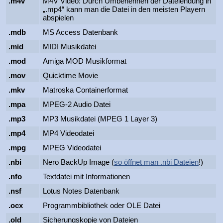
.m4v
M4V Video: Durch Umbenennen der Dateiendung in
„.mp4“ kann man die Datei in den meisten Playern
abspielen
.mdb
MS Access Datenbank
.mid
MIDI Musikdatei
.mod
Amiga MOD Musikformat
.mov
Quicktime Movie
.mkv
Matroska Containerformat
.mpa
MPEG-2 Audio Datei
.mp3
MP3 Musikdatei (MPEG 1 Layer 3)
.mp4
MP4 Videodatei
.mpg
MPEG Videodatei
.nbi
Nero BackUp Image (
so öffnet man .nbi Dateien
!)
.nfo
Textdatei mit Informationen
.nsf
Lotus Notes Datenbank
.ocx
Programmbibliothek oder OLE Datei
.old
Sicherungskopie von Dateien