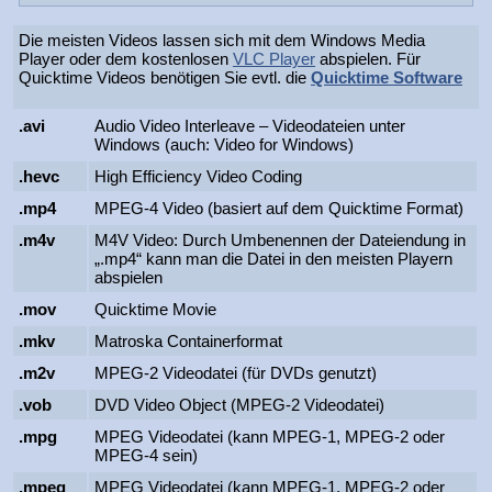
Die meisten Videos lassen sich mit dem Windows Media
Player oder dem kostenlosen
VLC Player
abspielen. Für
Quicktime Videos benötigen Sie evtl. die
Quicktime Software
.avi
Audio Video Interleave – Videodateien unter
Windows (auch: Video for Windows)
.hevc
High Efficiency Video Coding
.mp4
MPEG-4 Video (basiert auf dem Quicktime Format)
.m4v
M4V Video: Durch Umbenennen der Dateiendung in
„.mp4“ kann man die Datei in den meisten Playern
abspielen
.mov
Quicktime Movie
.mkv
Matroska Containerformat
.m2v
MPEG-2 Videodatei (für DVDs genutzt)
.vob
DVD Video Object (MPEG-2 Videodatei)
.mpg
MPEG Videodatei (kann MPEG-1, MPEG-2 oder
MPEG-4 sein)
.mpeg
MPEG Videodatei (kann MPEG-1, MPEG-2 oder