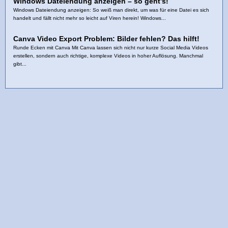
Windows Dateiendung anzeigen – so geht’s!
Windows Dateiendung anzeigen: So weiß man direkt, um was für eine Datei es sich
handelt und fällt nicht mehr so leicht auf Viren herein! Windows...
Canva Video Export Problem: Bilder fehlen? Das hilft!
Runde Ecken mit Canva Mit Canva lassen sich nicht nur kurze Social Media Videos
erstellen, sondern auch richtige, komplexe Videos in hoher Auflösung. Manchmal
gibt...