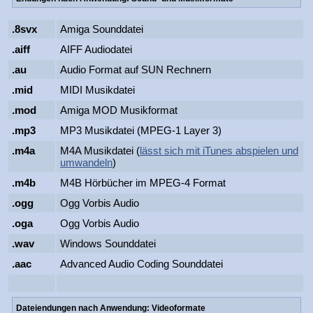
.8svx
Amiga Sounddatei
.aiff
AIFF Audiodatei
.au
Audio Format auf SUN Rechnern
.mid
MIDI Musikdatei
.mod
Amiga MOD Musikformat
.mp3
MP3 Musikdatei (MPEG-1 Layer 3)
.m4a
M4A Musikdatei (
lässt sich mit iTunes abspielen und
umwandeln
)
.m4b
M4B Hörbücher im MPEG-4 Format
.ogg
Ogg Vorbis Audio
.oga
Ogg Vorbis Audio
.wav
Windows Sounddatei
.aac
Advanced Audio Coding Sounddatei
Dateiendungen nach Anwendung: Videoformate