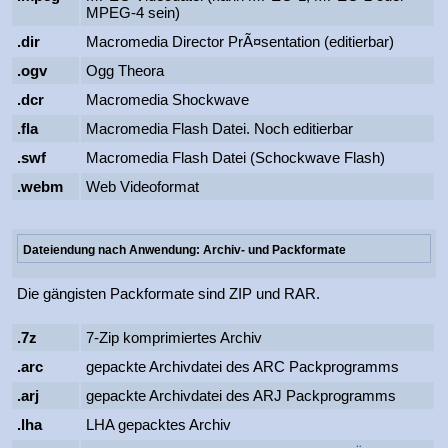
MPEG-4 sein)
.dir
Macromedia Director PrÃ¤sentation (editierbar)
.ogv
Ogg Theora
.dcr
Macromedia Shockwave
.fla
Macromedia Flash Datei. Noch editierbar
.swf
Macromedia Flash Datei (Schockwave Flash)
.webm
Web Videoformat
Dateiendung nach Anwendung: Archiv- und Packformate
Die gängisten Packformate sind ZIP und RAR.
.7z
7-Zip komprimiertes Archiv
.arc
gepackte Archivdatei des ARC Packprogramms
.arj
gepackte Archivdatei des ARJ Packprogramms
.lha
LHA gepacktes Archiv