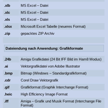
.xlb
MS Excel – Datei
.xlc
MS Excel – Datei
.xls
MS Excel – Datei
.xlsx
Microsoft Excel Tabelle (neueres Format)
.zip
gepacktes ZIP Archiv
Dateiendung nach Anwendung: Grafikformate
.24b
Amiga Grafikdatei (24 Bit IFF Bild im Ham8 Modus)
.ai
Vektorgrafikdatei von Adobe Illustrator
.bmp
Bitmap (Windows – Standardgrafikformat)
.cdr
Corel Draw Vektorgrafik
.gif
Grafikformat (Graphik Interchange Format)
.heic
High Efficiency Image Format
.iff
Amiga – Grafik und Musik Format (Interchange File
Format)