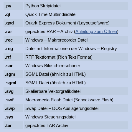
.py
Python Skriptdatei
.qt
Quick Time Multimdiadatei
.qxd
Quark Express Dokument (Layoutsoftware)
.rar
gepacktes RAR – Archiv (
Anleitung zum Öffnen
)
.rec
Windows – Makrorecorder Datei
.reg
Datei mit Informationen der Windows – Registry
.rtf
RTF Textformat (Rich Text Format)
.scr
Windows Bildschirmschoner
.sgm
SGML Datei (ähnlich zu HTML)
.sgml
SGML Datei (ähnlich zu HTML)
.svg
Skalierbare Vektorgrafikdatei
.swf
Macromedia Flash Datei (Schockwave Flash)
.swp
Swap Datei – DOS Auslagerungsdatei
.sys
Windows Steuerungsdatei
.tar
gepacktes TAR Archiv