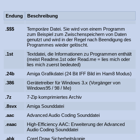
Endung
Beschreibung
.$$$
Temporäre Datei. Sie wird von einem Programm
zum Beispiel zum Zwischenspeichern von Daten
genutzt und wird in der Regel nach Beendigung des
Programmes wieder gelöscht.
.1st
Textdatei, die Informationen zu Programmen enthält
(meist Readme.1st oder Read.me = lies mich oder
lies mich zuerst bedeuted)
.24b
Amiga Grafikdatei (24 Bit IFF Bild im Ham8 Modus)
.386
Gerätetreiber für Windows 3.x (Vorgänger von
Windows95 / 98 / Me)
.7z
7-Zip komprimiertes Archiv
.8svx
Amiga Sounddatei
.aac
Advanced Audio Coding Sounddatei
.eaac
High-Efficiency AAC: Erweiterung der Advanced
Audio Coding Sounddatei
.abk
Corel Draw Sicherheitskopie