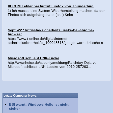
XPCOM Fehler bei Aufruf Firefox von Thunderbird
1) Ich musste eine System-Widerherstellung machen, da der
Firefox sich aufgehängt hatte (s.u.).&nbs...
Sept.-22 : kritische-sicherheitsluecke-bei-chrome-
browser
https://www.t-online.de/digital/internet-
sicherheit/sicherheit/id_100048518/google-warnt-kritische-s...
Microsoft schließt LNK-Lücke
http://www.heise.de/security/meldung/Patchday-Deja-vu-
Microsoft-schliesst-LNK-Luecke-von-2010-257263...
Letzte Computer News:
BSI warnt: Windows Hello ist nicht
sicher