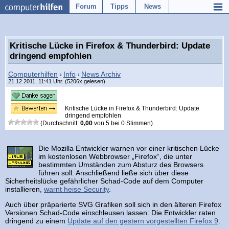
Forum
Tipps
News
Kritische Lücke in Firefox & Thunderbird: Update
dringend empfohlen
Computerhilfen
Info
News Archiv
›
›
21.12.2011, 11:41 Uhr. (5206x gelesen)
Kritische Lücke in Firefox & Thunderbird: Update
dringend empfohlen
(Durchschnitt:
0,00
von
5
bei
0
Stimmen)
Die Mozilla Entwickler warnen vor einer kritischen Lücke
im kostenlosen Webbrowser „Firefox“, die unter
bestimmten Umständen zum Absturz des Browsers
führen soll. Anschließend ließe sich über diese
Sicherheitslücke gefährlicher Schad-Code auf dem Computer
installieren,
warnt heise Security
.
Auch über präparierte SVG Grafiken soll sich in den älteren Firefox
Versionen Schad-Code einschleusen lassen: Die Entwickler raten
dringend zu einem
Update auf den gestern vorgestellten Firefox 9
.