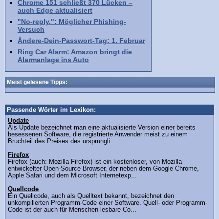
Chrome 151 schließt 370 Lücken –
auch Edge aktualisiert
"No-reply.": Möglicher Phishing-
Versuch
Ändere-Dein-Passwort-Tag: 1. Februar
Ring Car Alarm: Amazon bringt die
Alarmanlage ins Auto
Meist gelesene Tipps:
Passende Wörter im Lexikon:
Update
Als Update bezeichnet man eine aktualisierte Version einer bereits
besessenen Software, die registrierte Anwender meist zu einem
Bruchteil des Preises des ursprüngli...
Firefox
Firefox (auch: Mozilla Firefox) ist ein kostenloser, von Mozilla
entwickelter Open-Source Browser, der neben dem Google Chrome,
Apple Safari und dem Microsoft Internetexp...
Quellcode
Ein Quellcode, auch als Quelltext bekannt, bezeichnet den
unkompilierten Programm-Code einer Software. Quell- oder Programm-
Code ist der auch für Menschen lesbare Co...