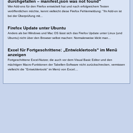
durchgefallen – manifest.json was not found“
Wer Add-ons für den Firefox entwickelt hat und nach erfolgreichem Testen
veröffentlichen möchte, kennt vielleicht diese Firefox Fehlermeldung: "Ihr Add-on ist
bei der Überprüfung mit...
Firefox Update unter Ubuntu
Anders als bei Windows und Mac OS lässt sich das Firefox Update unter Linux (und
Ubuntu) nicht über den Browser selbst machen: Normalerweise klickt man...
Excel für Fortgeschrittene: „Entwicklertools“ im Menü
anzeigen
Fortgeschrittene Excel-Nutzer, die auch vor dem Visual Basic Editor und den
mächtigen Macro-Funktionen der Tabellen-Software nicht zurückschrecken, vermissen
vielleicht die "Entwicklertools" im Menü von Excel:...