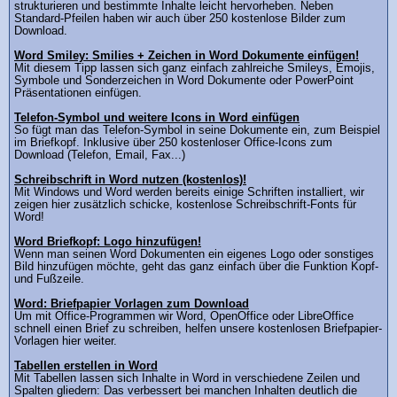
strukturieren und bestimmte Inhalte leicht hervorheben. Neben
Standard-Pfeilen haben wir auch über 250 kostenlose Bilder zum
Download.
Word Smiley: Smilies + Zeichen in Word Dokumente einfügen!
Mit diesem Tipp lassen sich ganz einfach zahlreiche Smileys, Emojis,
Symbole und Sonderzeichen in Word Dokumente oder PowerPoint
Präsentationen einfügen.
Telefon-Symbol und weitere Icons in Word einfügen
So fügt man das Telefon-Symbol in seine Dokumente ein, zum Beispiel
im Briefkopf. Inklusive über 250 kostenloser Office-Icons zum
Download (Telefon, Email, Fax...)
Schreibschrift in Word nutzen (kostenlos)!
Mit Windows und Word werden bereits einige Schriften installiert, wir
zeigen hier zusätzlich schicke, kostenlose Schreibschrift-Fonts für
Word!
Word Briefkopf: Logo hinzufügen!
Wenn man seinen Word Dokumenten ein eigenes Logo oder sonstiges
Bild hinzufügen möchte, geht das ganz einfach über die Funktion Kopf-
und Fußzeile.
Word: Briefpapier Vorlagen zum Download
Um mit Office-Programmen wir Word, OpenOffice oder LibreOffice
schnell einen Brief zu schreiben, helfen unsere kostenlosen Briefpapier-
Vorlagen hier weiter.
Tabellen erstellen in Word
Mit Tabellen lassen sich Inhalte in Word in verschiedene Zeilen und
Spalten gliedern: Das verbessert bei manchen Inhalten deutlich die