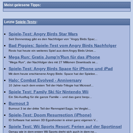
Meist gelesene Tipps:
Letzte
Spiele-Tests
:
Spiele-Test: Angry Birds Star Wars
Seit Donnerstag gibt es den Nachfolger von "Angry Birds Spac...
Bad Piggies: Spiele-Test vom Angry Birds Nachfolger
Rovio hat heute ein weiteres Spiel aus dem Angry Birds Unive...
Mega Run: Gratis Jump'n'Run für das iPhone
"Mega Run", der Nachfolger des mit 27 Millionen Downloads se...
Spiele-Test: Angry Birds Space für iPhone und iPad
Mit dem heute erschienene Angry Birds: Space hat der Spielee...
Halo: Combat Evolved - Anniversary
10 Jahre nach dem ersten Teil der Halo-Trilogie hat Microsof...
Spiele Test: Family Ski für Nintendo Wii
Ein Ski-Ausflug für die ganze Familie – und das ganz bequ...
Burnout 3
Burnout 3 ist der dritte Teil der Rennspiel-Saga. Im Verglei...
Spiele-Test: Doom Resurrection (iPhone)
ID Software hat seinen 3D Egoshooter in einer ganz eigenen V...
Spiele Test: Wii Sports Resort: Ferien auf der Sportinsel
Genau wie in dem ersten Wii Sports dreht sich auch in dem ne...