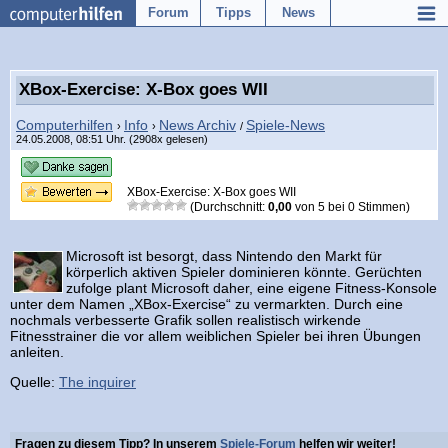
Forum
Tipps
News
XBox-Exercise: X-Box goes WII
Computerhilfen
Info
News Archiv
Spiele-News
›
›
/
24.05.2008, 08:51 Uhr. (2908x gelesen)
XBox-Exercise: X-Box goes WII
(Durchschnitt:
0,00
von
5
bei
0
Stimmen)
Microsoft ist besorgt, dass Nintendo den Markt für
körperlich aktiven Spieler dominieren könnte. Gerüchten
zufolge plant Microsoft daher, eine eigene Fitness-Konsole
unter dem Namen „XBox-Exercise“ zu vermarkten. Durch eine
nochmals verbesserte Grafik sollen realistisch wirkende
Fitnesstrainer die vor allem weiblichen Spieler bei ihren Übungen
anleiten.
Quelle:
The inquirer
Fragen zu diesem Tipp? In unserem
Spiele-Forum
helfen wir weiter!