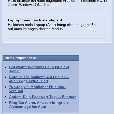
Hallo erstmal! Ich habe folgendes Problem mit meinem PC: (2
Jahre, Windows 7)Nach dem ei...
Laptopt hängt sich ständig auf
Hallöchen,mein Laptop (Acer) hängt sich die ganze Zeit
auf,auch im abgesicherten Modus...
Letzte Computer News:
BSI warnt: Windows Hello ist nicht
sicher
Chrome 151 schließt 370 Lücken –
auch Edge aktualisiert
"No-reply.": Möglicher Phishing-
Versuch
Ändere-Dein-Passwort-Tag: 1. Februar
Ring Car Alarm: Amazon bringt die
Alarmanlage ins Auto