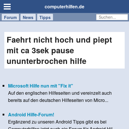
computerhilfen.de
Forum
Handy
Windows
Mac
News
Tipps
/
Tablet
Faehrt nicht hoch und piept
mit ca 3sek pause
ununterbrochen hilfe
Microsoft Hilfe nun mit "Fix it"
Auf den englischen Hilfeseiten und vereinzelt auch
bereits auf den deutschen Hilfeseiten von Micro...
Android Hilfe-Forum!
Ergänzend zu unseren Android Tipps gibt es bei
Computerhilfen jetzt auch ein Forum für Android Hil...