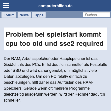
computerhilfen.de
Forum
Handy
Windows
Mac
News
Tipps
/
Tablet
Problem bei spielstart kommt
cpu too old und sse2 required
Der RAM, Arbeitsspeicher oder Hauptspeicher ist das
Gedächtnis des PCs: Er ist deutlich schneller als Festplatte
oder SSD und wird daher genutzt, um möglichst viele
Daten abzulegen. Um den PC relativ einfach zu
beschleunigen, hilft daher das Aufrüsten des RAM-
Speichers: Gerade wenn oft mehrere Programme
gleichzeitig ausgeführt werden, wird der Rechner dadurch
schneller.