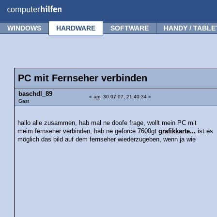
Forum
Tipps
News
Frage stellen
WINDOWS
HARDWARE
SOFTWARE
HANDY / TABLE
PC mit Fernseher verbinden
baschdl_89
«
am
: 30.07.07, 21:40:34 »
Gast
hallo alle zusammen, hab mal ne doofe frage, wollt mein PC mit
meim fernseher verbinden, hab ne geforce 7600gt
grafikkarte...
ist es
möglich das bild auf dem fernseher wiederzugeben, wenn ja wie