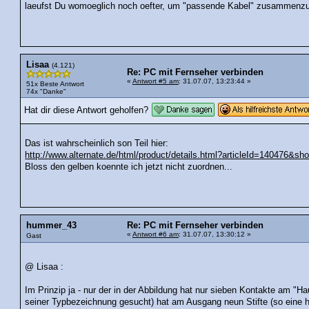
laeufst Du womoeglich noch oefter, um "passende Kabel" zusammenzu
Lisaa
(4.121)
Re: PC mit Fernseher verbinden
«
Antwort #5 am
: 31.07.07, 13:23:44 »
51x Beste Antwort
74x "Danke"
Hat dir diese Antwort geholfen?
Das ist wahrscheinlich son Teil hier:
http://www.alternate.de/html/product/details.html?articleId=140476&s
Bloss den gelben koennte ich jetzt nicht zuordnen...
hummer_43
Re: PC mit Fernseher verbinden
«
Antwort #6 am
: 31.07.07, 13:30:12 »
Gast
@ Lisaa :
Im Prinzip ja - nur der in der Abbildung hat nur sieben Kontakte am "Ha
seiner Typbezeichnung gesucht) hat am Ausgang neun Stifte (so eine h