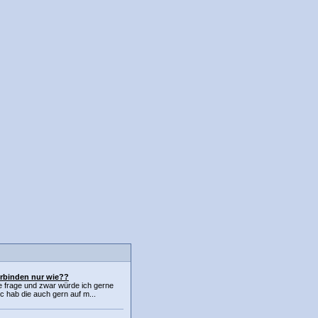
erbinden nur wie??
e frage und zwar würde ich gerne
c hab die auch gern auf m...