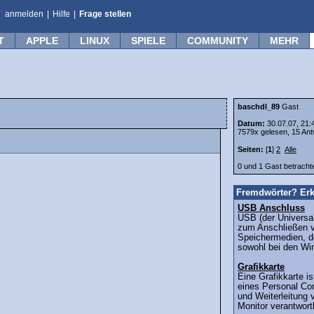
anmelden
|
Hilfe
|
Frage stellen
T
APPLE
LINUX
SPIELE
COMMUNITY
MEHR
baschdl_89
Gast
Datum:
30.07.07, 21:
7579x gelesen, 15 Ant
Seiten:
[
1
]
2
Alle
0 und 1 Gast betrach
Fremdwörter? Erk
USB Anschluss
USB (der Universal
zum Anschließen 
Speichermedien, de
sowohl bei den Wi
Grafikkarte
Eine Grafikkarte is
eines Personal Co
und Weiterleitung 
Monitor verantwortl