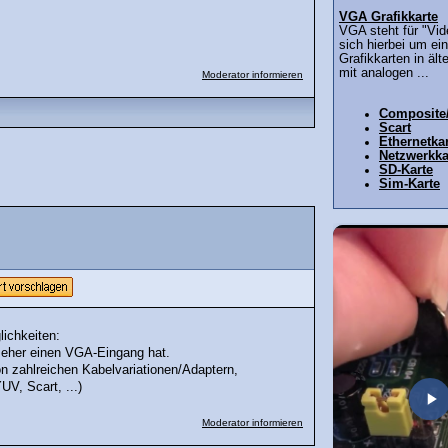
VGA Grafikkarte
VGA steht für "Vid
sich hierbei um ein
Grafikkarten in äl
mit analogen ...
Moderator informieren
Composite
Scart
Ethernetka
Netzwerkka
SD-Karte
Sim-Karte
lichkeiten:
seher einen VGA-Eingang hat.
n zahlreichen Kabelvariationen/Adaptern,
V, Scart, ...)
Moderator informieren