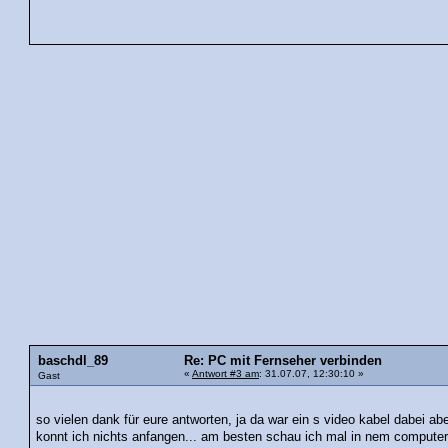
baschdl_89
Re: PC mit Fernseher verbinden
«
Antwort #3 am
: 31.07.07, 12:30:10 »
Gast
so vielen dank für eure antworten, ja da war ein s video kabel dabei ab
konnt ich nichts anfangen... am besten schau ich mal in nem computerl