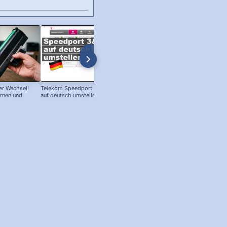
r Wechsel!
Telekom Speedport Router: Sprache
PC an Notebook Bildschirm
ernen und
auf deutsch umstellen!
anschließen - so geht's!