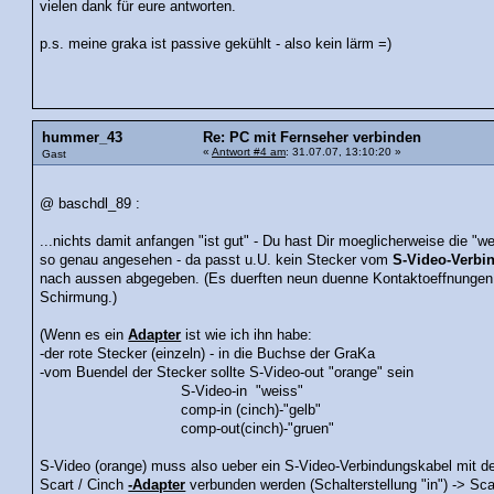
vielen dank für eure antworten.
p.s. meine graka ist passive gekühlt - also kein lärm =)
hummer_43
Re: PC mit Fernseher verbinden
«
Antwort #4 am
: 31.07.07, 13:10:20 »
Gast
@ baschdl_89 :
...nichts damit anfangen "ist gut" - Du hast Dir moeglicherweise die "
so genau angesehen - da passt u.U. kein Stecker vom
S-Video-Verbi
nach aussen abgegeben. (Es duerften neun duenne Kontaktoeffnungen s
Schirmung.)
(Wenn es ein
Adapter
ist wie ich ihn habe:
-der rote Stecker (einzeln) - in die Buchse der GraKa
-vom Buendel der Stecker sollte S-Video-out "orange" sein
S-Video-in "weiss"
comp-in (cinch)-"gelb"
comp-out(cinch)-"gruen"
S-Video (orange) muss also ueber ein S-Video-Verbindungskabel mit de
Scart / Cinch
-Adapter
verbunden werden (Schalterstellung "in") -> Sca