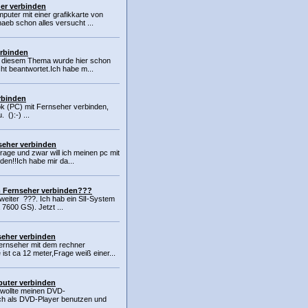
er verbinden
puter mit einer grafikkarte von
haeb schon alles versucht ...
erbinden
u diesem Thema wurde hier schon
icht beantwortet.Ich habe m...
rbinden
k (PC) mit Fernseher verbinden,
 ():-) ...
seher verbinden
frage und zwar will ich meinen pc mit
en!!Ich habe mir da...
m Fernseher verbinden???
weiter ???. Ich hab ein SlI-System
 7600 GS). Jetzt ...
seher verbinden
ernseher mit dem rechner
 ist ca 12 meter,Frage weiß einer...
puter verbinden
 wollte meinen DVD-
ch als DVD-Player benutzen und