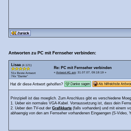
Antworten zu PC mit Fernseher verbinden:
Lisaa
(4.121)
Re: PC mit Fernseher verbinden
«
Antwort #1 am
: 31.07.07, 09:18:19 »
51x Beste Antwort
74x "Danke"
Hat dir diese Antwort geholfen?
Prinzipiell ist das moeglich. Zum Anschluss gibt es verschiedene Moeg
1. Ueber ein normales VGA-Kabel. Vorraussetzung ist, dass dein Fern
2. Ueber den TV-out der
Grafikkarte
(falls vorhanden) und mit einem vo
abhaengig von den am Fernseher vorhandenen Eingaengen (S-Video, YU