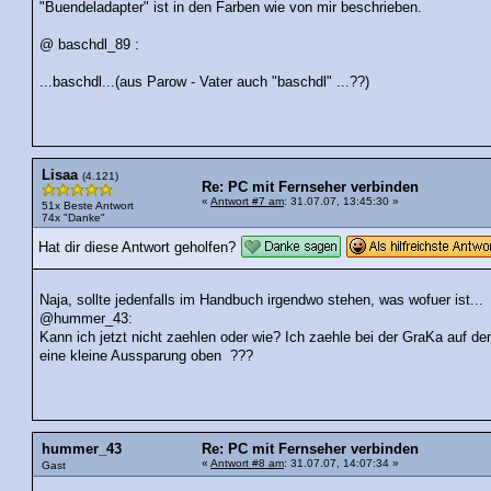
"Buendeladapter" ist in den Farben wie von mir beschrieben.
@ baschdl_89 :
...baschdl...(aus Parow - Vater auch "baschdl" ...??)
Lisaa
(4.121)
Re: PC mit Fernseher verbinden
«
Antwort #7 am
: 31.07.07, 13:45:30 »
51x Beste Antwort
74x "Danke"
Hat dir diese Antwort geholfen?
Naja, sollte jedenfalls im Handbuch irgendwo stehen, was wofuer ist...
@hummer_43:
Kann ich jetzt nicht zaehlen oder wie? Ich zaehle bei der GraKa auf d
eine kleine Aussparung oben ???
hummer_43
Re: PC mit Fernseher verbinden
«
Antwort #8 am
: 31.07.07, 14:07:34 »
Gast