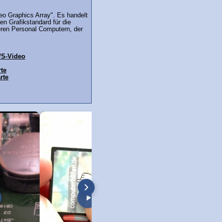
eo Graphics Array". Es handelt
en Grafikstandard für die
teren Personal Computern, der
/S-Video
rte
rte