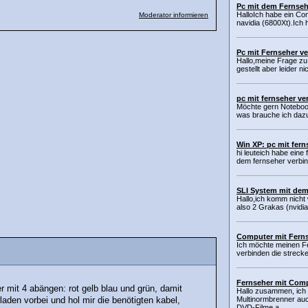
Pc mit dem Fernseh
HalloIch habe ein Com
Moderator informieren
navidia (6800Xt).Ich 
Pc mit Fernseher v
Hallo,meine Frage z
gestellt aber leider n
pc mit fernseher ve
Möchte gern Noteboo
was brauche ich dazu.
Win XP: pc mit fern
hi leuteich habe eine 
dem fernseher verbind
SLI System mit de
Hallo,ich komm nicht 
also 2 Grakas (nvidia
Computer mit Fern
Ich möchte meinen F
verbinden die strecke
Fernseher mit Com
er mit 4 abängen: rot gelb blau und grün, damit
Hallo zusammen, ich
Multinormbrenner au
aden vorbei und hol mir die benötigten kabel,
DVD-Filme a...