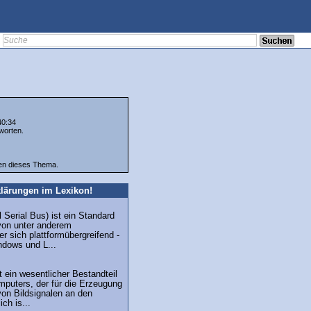
40:34
worten.
ten dieses Thema.
lärungen im Lexikon!
 Serial Bus) ist ein Standard
von unter anderem
r sich plattformübergreifend -
ndows und L...
t ein wesentlicher Bestandteil
mputers, der für die Erzeugung
von Bildsignalen an den
ich is...