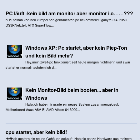
PC läuft -kein bild am monitor aber monitor i.o. . . . ???
hi leute!hab von nen kumpel nen gebrauchten pc bekommen:Gigabyte GA-P35C-
DS3RNetzteil: ATX SuperFlow...
Windows XP: Pc startet, aber kein Piep-Ton
und kein Bild mehr?
Hey,mein zweit-pc funktioniert seit heute morgen nichtmehr, und zwar
startet er normal nachdem ich d...
Kein Monitor-Bild beim booten... aber in
Windows
Hallo,ich habe mir grade ein neues System zusammengebaut:
Motherboard Asus A8V-E, AMD Athlon 64 3000...
cpu startet, aber kein bild!
Hy!Hab gestern ein neues Gehäuse gekauft! Hab die ganze Hardware aus meinem