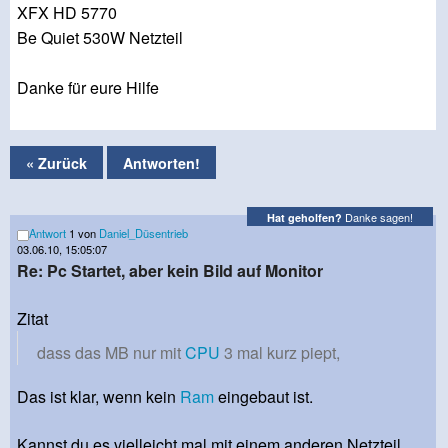
XFX HD 5770
Be Quiet 530W Netzteil
Danke für eure Hilfe
« Zurück
Antworten!
Danke sagen!
Hat geholfen?
Antwort
1 von
Daniel_Düsentrieb
03.06.10, 15:05:07
Re: Pc Startet, aber kein Bild auf Monitor
Zitat
dass das MB nur mit
CPU
3 mal kurz piept,
Das ist klar, wenn kein
Ram
eingebaut ist.
Kannst du es vielleicht mal mit einem anderen Netzteil