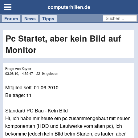
computerhilfen.de
Forum
Handy
Windows
Mac
News
Tipps
/
Tablet
Pc Startet, aber kein Bild auf
Monitor
Frage von Xayfer
03.06.10, 14:39:47
| 2219x gelesen
Mitglied seit: 01.06.2010
Beiträge: 11
Standard PC Bau - Kein Bild
Hi, ich habe mir heute ein pc zusammengebaut mit neuen
komponenten (HDD und Laufwerke vom alten pc), ich
bekomme jedoch kein Bild beim Starten, es laufen aber