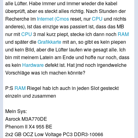
alle Lüfter. Habe immer und immer wieder die kabel
überprüft, aber es steckt alles richtig. Nach Stunden der
Recherche im
Internet
(Cmos
reset, nur
CPU
und nichts
anderes), ist das einzige was passiert ist, dass das MB
nur mit
CPU
3 mal kurz piept, stecke ich dann noch
RAM
und später die
Grafikkarte
mit an, so gibt es kein piepen
und kein Bild, aber die Lüfter laufen wie gesagt alle. Ich
bin mit meinem Latein am Ende und hoffe nur noch, dass
es kein
Hardware
defekt ist. Hat jmd noch irgendwelche
Vorschläge was ich machen könnte?
P:S
RAM
Riegel hab ich auch in jeden Slot gesteckt
einzeln und zusammen
Mein Sys:
Asrock M3A770DE
Phenom II X4 955 BE
2x2 GB OCZ Low Voltage PC3 DDR3-10066