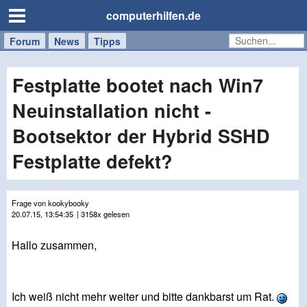
computerhilfen.de
Forum
Handy
Windows
Mac
News
Tipps
/
Tablet
Festplatte bootet nach Win7
Neuinstallation nicht -
Bootsektor der Hybrid SSHD
Festplatte defekt?
Frage von kookybooky
20.07.15, 13:54:35
| 3158x gelesen
Hallo zusammen,
Ich weiß nicht mehr weiter und bitte dankbarst um Rat.