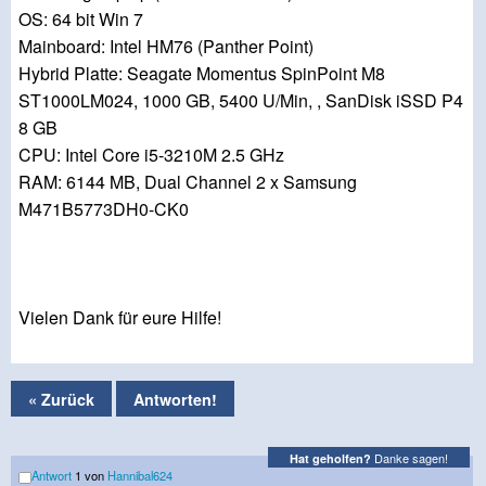
OS: 64 bit Win 7
Mainboard: Intel HM76 (Panther Point)
Hybrid Platte: Seagate Momentus SpinPoint M8
ST1000LM024, 1000 GB, 5400 U/Min, , SanDisk iSSD P4
8 GB
CPU: Intel Core i5-3210M 2.5 GHz
RAM: 6144 MB, Dual Channel 2 x Samsung
M471B5773DH0-CK0
Vielen Dank für eure Hilfe!
« Zurück
Antworten!
Danke sagen!
Hat geholfen?
Antwort
1 von
Hannibal624