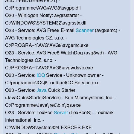
A4D1-FBDDE494F8D1} -
C:\Programme\AVG\AVG8\avgpp.dll
O20 - Winlogon Notify: avgrsstarter -
C:\WINDOWS\SYSTEM32\avgrsstx.dll
O23 - Service: AVG Free8 E-mail
Scanner
(avg8emc) -
AVG Technologies CZ, s.r.o. -
C:\PROGRA~1\AVG\AVG8\avgemc.exe
O23 - Service: AVG Free8 WatchDog (avg8wd) - AVG
Technologies CZ, s.r.o. -
C:\PROGRA~1\AVG\AVG8\avgwdsvc.exe
O23 - Service:
ICQ
Service - Unknown owner -
C:\programme\ICQ6Toolbar\ICQ Service.exe
O23 - Service:
Java
Quick Starter
(JavaQuickStarterService) - Sun Microsystems, Inc. -
C:\Programme\Java\jre6\bin\jqs.exe
O23 - Service: LexBce
Server
(LexBceS) - Lexmark
International, Inc. -
C:\WINDOWS\system32\LEXBCES.EXE