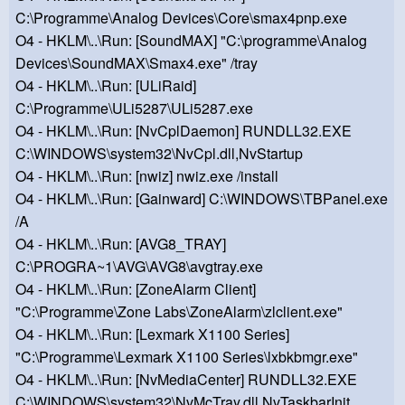
C:\Programme\Analog Devices\Core\smax4pnp.exe
O4 - HKLM\..\Run: [SoundMAX] "C:\programme\Analog
Devices\SoundMAX\Smax4.exe" /tray
O4 - HKLM\..\Run: [ULiRaid]
C:\Programme\ULi5287\ULi5287.exe
O4 - HKLM\..\Run: [NvCplDaemon] RUNDLL32.EXE
C:\WINDOWS\system32\NvCpl.dll,NvStartup
O4 - HKLM\..\Run: [nwiz] nwiz.exe /install
O4 - HKLM\..\Run: [Gainward] C:\WINDOWS\TBPanel.exe
/A
O4 - HKLM\..\Run: [AVG8_TRAY]
C:\PROGRA~1\AVG\AVG8\avgtray.exe
O4 - HKLM\..\Run: [ZoneAlarm Client]
"C:\Programme\Zone Labs\ZoneAlarm\zlclient.exe"
O4 - HKLM\..\Run: [Lexmark X1100 Series]
"C:\Programme\Lexmark X1100 Series\lxbkbmgr.exe"
O4 - HKLM\..\Run: [NvMediaCenter] RUNDLL32.EXE
C:\WINDOWS\system32\NvMcTray.dll,NvTaskbarInit