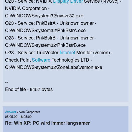
O23 - Service: NVIDIA
Display
Driver
Service (NVSvc) -
NVIDIA Corporation -
C:\WINDOWS\system32\nvsvc32.exe
O23 - Service: PnkBstrA - Unknown owner -
C:\WINDOWS\system32\PnkBstrA.exe
O23 - Service: PnkBstrB - Unknown owner -
C:\WINDOWS\system32\PnkBstrB.exe
O23 - Service: TrueVector
Internet
Monitor (vsmon) -
Check Point
Software
Technologies LTD -
C:\WINDOWS\system32\ZoneLabs\vsmon.exe
--
End of file - 6457 bytes
Antwort
7 von Carpenter
05.05.09, 18:25:00
Re: Win XP: PC wird immer langsamer