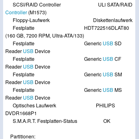
SCSI/RAID Controller ULi SATA/RAID
Controller
(M1573)
Floppy-Laufwerk Diskettenlaufwerk
Festplatte HDT722516DLAT80
(160 GB, 7200 RPM, Ultra-ATA/133)
Festplatte Generic
USB
SD
Reader
USB
Device
Festplatte Generic
USB
CF
Reader
USB
Device
Festplatte Generic
USB
SM
Reader
USB
Device
Festplatte Generic
USB
MS
Reader
USB
Device
Optisches Laufwerk PHILIPS
DVDR1668P1
S.M.A.R.T. Festplatten-Status OK
Partitionen: