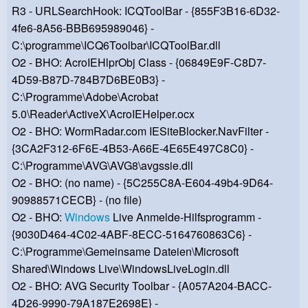
R3 - URLSearchHook: ICQToolBar - {855F3B16-6D32-
4fe6-8A56-BBB695989046} -
C:\programme\ICQ6Toolbar\ICQToolBar.dll
O2 - BHO: AcroIEHlprObj Class - {06849E9F-C8D7-
4D59-B87D-784B7D6BE0B3} -
C:\Programme\Adobe\Acrobat
5.0\Reader\ActiveX\AcroIEHelper.ocx
O2 - BHO: WormRadar.com IESiteBlocker.NavFilter -
{3CA2F312-6F6E-4B53-A66E-4E65E497C8C0} -
C:\Programme\AVG\AVG8\avgssie.dll
O2 - BHO: (no name) - {5C255C8A-E604-49b4-9D64-
90988571CECB} - (no file)
O2 - BHO:
Windows
Live Anmelde-Hilfsprogramm -
{9030D464-4C02-4ABF-8ECC-5164760863C6} -
C:\Programme\Gemeinsame Dateien\Microsoft
Shared\Windows Live\WindowsLiveLogin.dll
O2 - BHO: AVG Security Toolbar - {A057A204-BACC-
4D26-9990-79A187E2698E} -