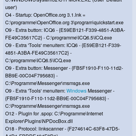
user')
O4 - Startup: OpenOffice.org 3.1.lnk =
C:\programme\OpenOffice.org 3\program\quickstart.exe
O9 - Extra button: ICQ6 - {E59EB121-F339-4851-A3BA-
FE49C35617C2} - C:\programme\ICQ6.5\ICQ.exe
O9 - Extra 'Tools' menuitem: ICQ6 - {E59EB121-F339-
4851-A3BA-FE49C35617C2} -
C:\programme\ICQ6.5\ICQ.exe
O9 - Extra button: Messenger - {FB5F1910-F110-11d2-
BB9E-00C04F795683} -
C:\Programme\Messenger\msmsgs.exe
O9 - Extra 'Tools' menuitem:
Windows
Messenger -
{FB5F1910-F110-11d2-BB9E-00C04F795683} -
C:\Programme\Messenger\msmsgs.exe
O12 - Plugin for .spop: C:\Programme\Internet
Explorer\Plugins\NPDocBox.dll
O18 - Protocol: linkscanner - {F274614C-63F8-47D5-