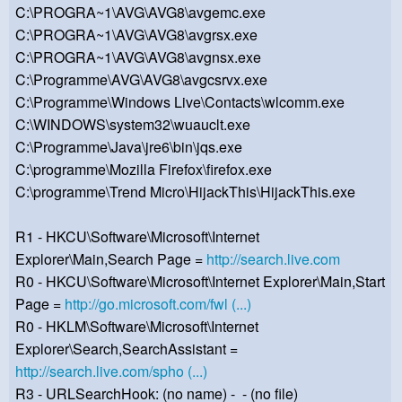
C:\PROGRA~1\AVG\AVG8\avgemc.exe
C:\PROGRA~1\AVG\AVG8\avgrsx.exe
C:\PROGRA~1\AVG\AVG8\avgnsx.exe
C:\Programme\AVG\AVG8\avgcsrvx.exe
C:\Programme\Windows Live\Contacts\wlcomm.exe
C:\WINDOWS\system32\wuauclt.exe
C:\Programme\Java\jre6\bin\jqs.exe
C:\programme\Mozilla Firefox\firefox.exe
C:\programme\Trend Micro\HijackThis\HijackThis.exe
R1 - HKCU\Software\Microsoft\Internet
Explorer\Main,Search Page =
http://search.live.com
R0 - HKCU\Software\Microsoft\Internet Explorer\Main,Start
Page =
http://go.microsoft.com/fwl (...)
R0 - HKLM\Software\Microsoft\Internet
Explorer\Search,SearchAssistant =
http://search.live.com/spho (...)
R3 - URLSearchHook: (no name) - - (no file)