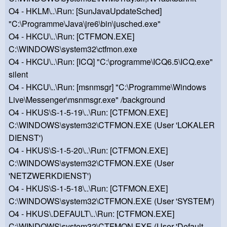
O4 - HKLM\..\Run: [SunJavaUpdateSched]
"C:\Programme\Java\jre6\bin\jusched.exe"
O4 - HKCU\..\Run: [CTFMON.EXE]
C:\WINDOWS\system32\ctfmon.exe
O4 - HKCU\..\Run: [ICQ] "C:\programme\ICQ6.5\ICQ.exe"
silent
O4 - HKCU\..\Run: [msnmsgr] "C:\Programme\Windows
Live\Messenger\msnmsgr.exe" /background
O4 - HKUS\S-1-5-19\..\Run: [CTFMON.EXE]
C:\WINDOWS\system32\CTFMON.EXE (User 'LOKALER
DIENST')
O4 - HKUS\S-1-5-20\..\Run: [CTFMON.EXE]
C:\WINDOWS\system32\CTFMON.EXE (User
'NETZWERKDIENST')
O4 - HKUS\S-1-5-18\..\Run: [CTFMON.EXE]
C:\WINDOWS\system32\CTFMON.EXE (User 'SYSTEM')
O4 - HKUS\.DEFAULT\..\Run: [CTFMON.EXE]
C:\WINDOWS\system32\CTFMON.EXE (User 'Default