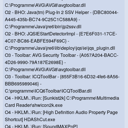
C:\Programme\AVG\AVG8\avgtoolbar.dll
O2 - BHO: Java(tm) Plug-In 2 SSV Helper - {DBC80044-
A445-435b-BC74-9C25C1C588A9} -
C:\Programme\Java\jre6\bin\jp2ssv.dll
O2 - BHO: JQSIEStartDetectorImpl - {E7E6F031-17CE-
4C07-BC86-EABFE594F69C} -
C:\Programme\Java\jre6\lib\deploy\jqs\ie\jqs_plugin.dll
O3 - Toolbar: AVG Security Toolbar - {A057A204-BACC-
4D26-9990-79A187E2698E} -
C:\Programme\AVG\AVG8\avgtoolbar.dll
O3 - Toolbar: ICQToolBar - {855F3B16-6D32-4fe6-8A56-
BBB695989046} -
C:\programme\ICQ6Toolbar\ICQToolBar.dll
O4 - HKLM\..\Run: [Sunkist2k] C:\Programme\Multimedia
Card Reader\shwicon2k.exe
O4 - HKLM\..\Run: [High Definition Audio Property Page
Shortcut] HDAShCut.exe
O4 - HKLM\..\Run: [SoundMAXPnP]