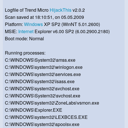
Logfile of Trend Micro
HijackThis
v2.0.2
Scan saved at 18:10:51, on 05.05.2009
Platform:
Windows
XP SP2 (WinNT 5.01.2600)
MSIE:
Internet
Explorer v6.00 SP2 (6.00.2900.2180)
Boot mode: Normal
Running processes:
C:\WINDOWS\System32\smss.exe
C:\WINDOWS\system32\winlogon.exe
C:\WINDOWS\system32\services.exe
C:\WINDOWS\system32\lsass.exe
C:\WINDOWS\system32\svchost.exe
C:\WINDOWS\System32\svchost.exe
C:\WINDOWS\system32\ZoneLabs\vsmon.exe
C:\WINDOWS\Explorer.EXE
C:\WINDOWS\system32\LEXBCES.EXE
C:\WINDOWS\system32\spoolsv.exe