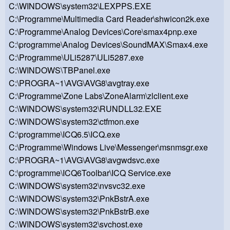
C:\WINDOWS\system32\LEXPPS.EXE
C:\Programme\Multimedia Card Reader\shwicon2k.exe
C:\Programme\Analog Devices\Core\smax4pnp.exe
C:\programme\Analog Devices\SoundMAX\Smax4.exe
C:\Programme\ULi5287\ULi5287.exe
C:\WINDOWS\TBPanel.exe
C:\PROGRA~1\AVG\AVG8\avgtray.exe
C:\Programme\Zone Labs\ZoneAlarm\zlclient.exe
C:\WINDOWS\system32\RUNDLL32.EXE
C:\WINDOWS\system32\ctfmon.exe
C:\programme\ICQ6.5\ICQ.exe
C:\Programme\Windows Live\Messenger\msnmsgr.exe
C:\PROGRA~1\AVG\AVG8\avgwdsvc.exe
C:\programme\ICQ6Toolbar\ICQ Service.exe
C:\WINDOWS\system32\nvsvc32.exe
C:\WINDOWS\system32\PnkBstrA.exe
C:\WINDOWS\system32\PnkBstrB.exe
C:\WINDOWS\system32\svchost.exe