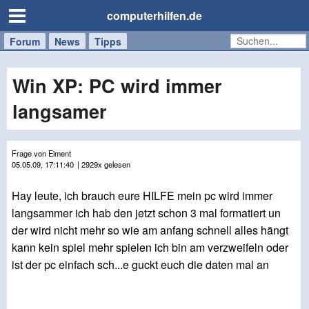
computerhilfen.de
Forum
Handy
Windows
Mac
News
Tipps
/
Tablet
Win XP: PC wird immer
langsamer
Frage von Eiment
05.05.09, 17:11:40
| 2929x gelesen
Hay leute, ich brauch eure HILFE mein pc wird immer
langsammer ich hab den jetzt schon 3 mal formatiert un
der wird nicht mehr so wie am anfang schnell alles hängt
kann kein spiel mehr spielen ich bin am verzweifeln oder
ist der pc einfach sch...e guckt euch die daten mal an