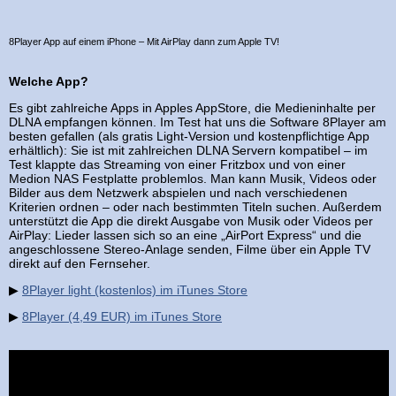
8Player App auf einem iPhone – Mit AirPlay dann zum Apple TV!
Welche App?
Es gibt zahlreiche Apps in Apples AppStore, die Medieninhalte per
DLNA empfangen können. Im Test hat uns die Software 8Player am
besten gefallen (als gratis Light-Version und kostenpflichtige App
erhältlich): Sie ist mit zahlreichen DLNA Servern kompatibel – im
Test klappte das Streaming von einer Fritzbox und von einer
Medion NAS Festplatte problemlos. Man kann Musik, Videos oder
Bilder aus dem Netzwerk abspielen und nach verschiedenen
Kriterien ordnen – oder nach bestimmten Titeln suchen. Außerdem
unterstützt die App die direkt Ausgabe von Musik oder Videos per
AirPlay: Lieder lassen sich so an eine „AirPort Express“ und die
angeschlossene Stereo-Anlage senden, Filme über ein Apple TV
direkt auf den Fernseher.
▶
8Player light (kostenlos) im iTunes Store
▶
8Player (4,49 EUR) im iTunes Store