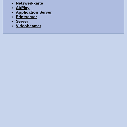
Netzwerkkarte
AirPlay
Application Server
Printserver
Server
Videobeamer