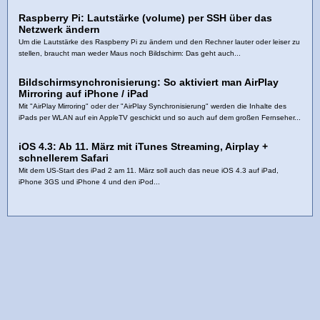
Raspberry Pi: Lautstärke (volume) per SSH über das
Netzwerk ändern
Um die Lautstärke des Raspberry Pi zu ändern und den Rechner lauter oder leiser zu
stellen, braucht man weder Maus noch Bildschirm: Das geht auch...
Bildschirmsynchronisierung: So aktiviert man AirPlay
Mirroring auf iPhone / iPad
Mit "AirPlay Mirroring" oder der "AirPlay Synchronisierung" werden die Inhalte des
iPads per WLAN auf ein AppleTV geschickt und so auch auf dem großen Fernseher...
iOS 4.3: Ab 11. März mit iTunes Streaming, Airplay +
schnellerem Safari
Mit dem US-Start des iPad 2 am 11. März soll auch das neue iOS 4.3 auf iPad,
iPhone 3GS und iPhone 4 und den iPod...