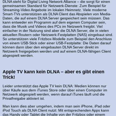
DLNA steht für Digital Living Network Alliance – die sorgt für einen
gemeinsamen Standard für Netzwerk-Dienste: Zum Beispiel für
Streaming-Video Angebote im lokalen Heimnetz. Viele moderne
Smart-TVs unterstützen als DLNA Client das Abspielen von Media-
Daten, die auf einem DLNA Server gespeichert sein müssen. Das
kann entweder ein Programm auf dem eigenen Computer sein,
dass die Musik und Videos des PCs im Netzwerk freigibt. Viel
einfacher in der Nutzung sind aber die DLNA Server, die in vielen
aktuellen Routern oder Netzwerk-Festplatten (NAS) eingebaut sind.
So unterstützen viele Fritzbox-Modelle zum Beispiel den Anschluss
von einem USB-Stick oder einer USB-Festplatte: Die Daten darauf
können dann über den eingebauten DLNA Server direkt im
Netzwerk freigegeben werden und auf einem DLNA-fähigen Client
abgespielt werden.
Apple TV kann kein DLNA – aber es gibt einen
Trick!
Leider unterstützt das Apple TV kein DLNA: Medien können nur
über Käufe aus dem iTunes Store oder über einen Computer im
Netzwerk abgespielt werden, wenn darauf iTunes läuft und die
Privatfreigabe aktiviert ist.
Man kann dies aber umgehen, indem man sein iPhone, iPad oder
iPod Touch als DLNA Client nutzt: Mit entsprechenden Apps kann
das Handy oder Tablet die Inhalte von der Fritzbox oder einem