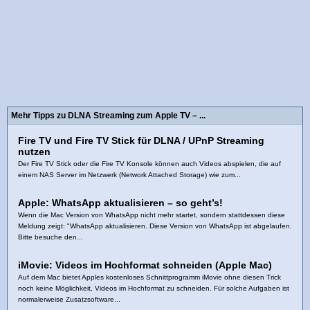
Mehr Tipps zu DLNA Streaming zum Apple TV – ...
Fire TV und Fire TV Stick für DLNA / UPnP Streaming
nutzen
Der Fire TV Stick oder die Fire TV Konsole können auch Videos abspielen, die auf
einem NAS Server im Netzwerk (Network Attached Storage) wie zum...
Apple: WhatsApp aktualisieren – so geht’s!
Wenn die Mac Version von WhatsApp nicht mehr startet, sondern stattdessen diese
Meldung zeigt: "WhatsApp aktualisieren. Diese Version von WhatsApp ist abgelaufen.
Bitte besuche den...
iMovie: Videos im Hochformat schneiden (Apple Mac)
Auf dem Mac bietet Apples kostenloses Schnittprogramm iMovie ohne diesen Trick
noch keine Möglichkeit, Videos im Hochformat zu schneiden. Für solche Aufgaben ist
normalerweise Zusatzsoftware...