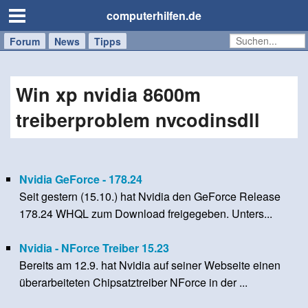
computerhilfen.de
Forum
Handy
Windows
Mac
News
Tipps
/
Tablet
Win xp nvidia 8600m
treiberproblem nvcodinsdll
Nvidia GeForce - 178.24
Seit gestern (15.10.) hat Nvidia den GeForce Release
178.24 WHQL zum Download freigegeben. Unters...
Nvidia - NForce Treiber 15.23
Bereits am 12.9. hat Nvidia auf seiner Webseite einen
überarbeiteten Chipsatztreiber NForce in der ...