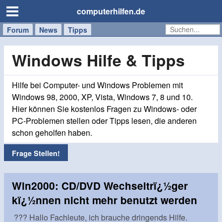
computerhilfen.de
Forum
Handy
Windows
Mac
News
Tipps
/
Tablet
Windows Hilfe & Tipps
Hilfe bei Computer- und Windows Problemen mit
Windows 98, 2000, XP, Vista, Windows 7, 8 und 10.
Hier können Sie kostenlos Fragen zu Windows- oder
PC-Problemen stellen oder Tipps lesen, die anderen
schon geholfen haben.
Frage Stellen!
Win2000: CD/DVD Wechseltrï¿½ger
kï¿½nnen nicht mehr benutzt werden
??? Hallo Fachleute, ich brauche dringends Hilfe.