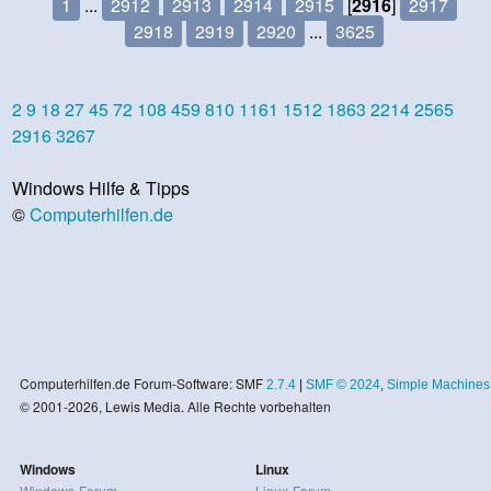
1
...
2912
2913
2914
2915
[
2916
]
2917
2918
2919
2920
...
3625
2
9
18
27
45
72
108
459
810
1161
1512
1863
2214
2565
2916
3267
Windows Hilfe & Tipps
©
Computerhilfen.de
Computerhilfen.de Forum-Software: SMF
2.7.4
|
SMF © 2024
,
Simple Machines
© 2001-2026, Lewis Media. Alle Rechte vorbehalten
Windows
Linux
Windows-Forum
Linux-Forum